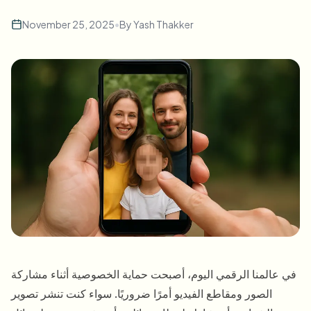
طمس الوجه بالجملة
تبديل الوجه - فيديو
November 25, 2025
•
By
Yash Thakker
خطوط أنابيب عالية الإنتاجية
طمس أي شيء
ذكاء الفيديو
مناطق المؤسسات والسياسات والمراجعة
API & SDK
طمس فيديوهات بالجملة
أتمتة التحميلات والمهام وخطافات الويب
عالج عدة فيديوهات دفعة واحدة
نموذج الاتصال
ذكاء الفيديو
إزالة الخلفية بالجملة
في عالمنا الرقمي اليوم، أصبحت حماية الخصوصية أثناء مشاركة
الصور ومقاطع الفيديو أمرًا ضروريًا. سواء كنت تنشر تصوير