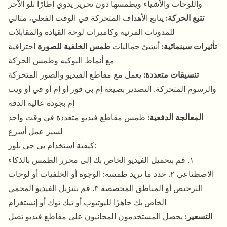
واللوحات والأشياء ويطمسها دون تحرير يدوي إطارًا تلو الآخر
تتبع الحركة:
يتابع الأهداف المتحركة في الوقت الفعلي، مثالي
للمدونات المرئية وكاميرات لوحة القيادة والمقابلات
تأثيرات سينمائية:
أنشئ جماليات
طمس الخلفية للصورة
احترافية
مع أنماط البوكيه وطمس الحركة
تنسيقات متعددة:
يعمل مع مقاطع الفيديو والصور المتحركة
والرسوم المتحركة. التصدير بصيغة إم بي فور أو إم أو في أو ويب
إم بجودة عالية الدقة
المعالجة الدفعية:
طمس مقاطع فيديو متعددة في وقت واحد
لسير عمل أسرع
كيفية استخدام بي جي بلور:
١. قم بتحميل الفيديو الخاص بك إلى محرر الطمس بالذكاء
الاصطناعي ٢. حدد ما تريد طمسه: الوجوه أو الخلفيات أو لوحات
الترخيص أو المناطق المخصصة ٣. قم بتنزيل الفيديو المحمي
الخاص بك جاهزًا لليوتيوب أو تيك توك أو إنستغرام
التسعير:
يحصل المستخدمون المجانيون على مقاطع فيديو تصل