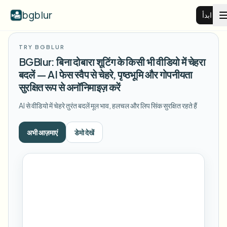
bgblur
ابدأ
TRY BGBLUR
طمس خلفية الفيديو
BGBlur: बिना दोबारा शूटिंग के किसी भी वीडियो में चेहरा
बदलें — AI फेस स्वैप से चेहरे, पृष्ठभूमि और गोपनीयता
الأسعار
सुरक्षित रूप से अनॉनिमाइज़ करें
AI से वीडियो में चेहरे तुरंत बदलें
मूल भाव, हलचल और लिप सिंक सुरक्षित रहते हैं
أمثلة
अभी आज़माएं
डेमो देखें
عرض جميع الأمثلة
الميزات
تصفح مكتبة الأمثلة الكاملة
الشركات
View all features
Browse every blur tool in one place
طمس الوجه
الموارد
طمس لوحة السيارة
المدارس والتعليم