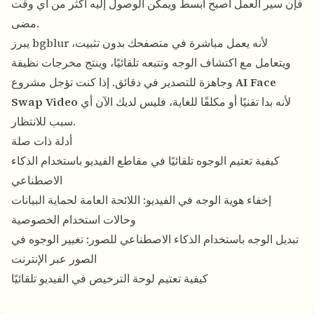
فإن سير العمل أصبح أبسط ويمكن الوصول إليه أكثر من أي وقت
مضى.
يبرز bgblur لأنه يعمل مباشرة في متصفحك بدون تثبيت،
ويتعامل مع اكتشاف الوجه وتتبعه تلقائيًا، وينتج مخرجات نظيفة
وجاهزة للتصدير في دقائق. إذا كنت تؤجل مشروع
AI Face
Swap Video
لأنه بدا تقنيًا أو مكلفًا للغاية، فليس لديك الآن أي
سبب للانتظار.
أدلة ذات صلة
كيفية تعتيم الوجوه تلقائيًا في مقاطع الفيديو باستخدام الذكاء
الاصطناعي
إخفاء هوية الوجه في الفيديو: اللائحة العامة لحماية البيانات
وحالات استخدام الخصوصية
تبديل الوجه باستخدام الذكاء الاصطناعي للصور: تغيير الوجوه في
الصور عبر الإنترنت
كيفية تعتيم لوحة الترخيص في الفيديو تلقائيًا