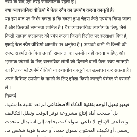
स्वैप के बाद पूरी तरह समकालिक रहता है।
क्या व्यावसायिक वीडियो में फेस स्वैप का उपयोग करना कानूनी है?
यह इस बात पर निर्भर करता है कि बदला हुआ चेहरा कैसे उपयोग किया जाता
है और किसकी समानता शामिल है। वैध व्यावसायिक उपयोग के लिए, जैसे
किसी सहमत कलाकार को स्वैप करना जिसने रिलीज़ पर हस्ताक्षर किए हैं,
एआई फेस स्वैप वीडियो
आमतौर पर अनुमेय है। आपको कभी भी किसी की
स्पष्ट सहमति के बिना उनकी समानता का उपयोग नहीं करना चाहिए, और
भ्रामक उद्देश्यों के लिए वास्तविक लोगों को दिखाने वाली फेस-स्वैप सामग्री
का वितरण प्लेटफ़ॉर्म नीतियों या स्थानीय कानूनों का उल्लंघन कर सकता है।
अपने विशिष्ट उपयोग के मामले के लिए हमेशा किसी कानूनी पेशेवर से परामर्श
लें।
निष्कर्ष
فيديو تبديل الوجه بتقنية الذكاء الاصطناعي
لم تعد تقنية هامشية،
بل أصبحت أداة إنتاج مشروعة توفر الوقت وتقلل التكاليف
وتضاعف الإنتاج الإبداعي. سواء كنت بحاجة إلى استبدال متحدث
رسمي، أو تكييف المحتوى لسوق جديد، أو حماية هوية شخص ما،