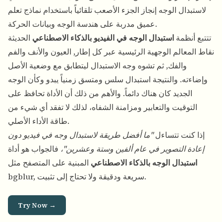
لاستبدال الوجه إنجاز الجزء الأصعب تلقائياً باستخدام نماذج تعلم
عميق مدربة على هندسة الوجه وبيانات الحركة.
تتتبع أنظمة
استبدال الوجه في الفيديو بالذكاء الاصطناعي
الحديثة
نقاط المعالم الوجهية الرئيسية عبر كل إطار, العيون والأنف والفم
والفك, ثم تشوه وجه الاستبدال ليتطابق مع وضعية الأصل
وإضاءته. والنتيجة استبدال سلس ومتسق زمنياً يبدو وكأن الوجه
الجديد كان هناك دائماً. والأهم من ذلك أن الأداة تحافظ على
التوقيت والتعابير ومزامنة الشفاه، لذلك لا تفقد أي شيء من
طاقة الأداء الأصلي.
إذا كنت تتساءل
"ما أفضل طريقة لاستبدال وجه في فيديو دون
إعادة التصوير في عام ألفين وستة وعشرين"،
فالجواب هو أداة
استبدال الوجه بالذكاء الاصطناعي
المبنية على المتصفح مثل
bgblur, سريعة ودقيقة ولا تحتاج إلى تثبيت.
Try Now →