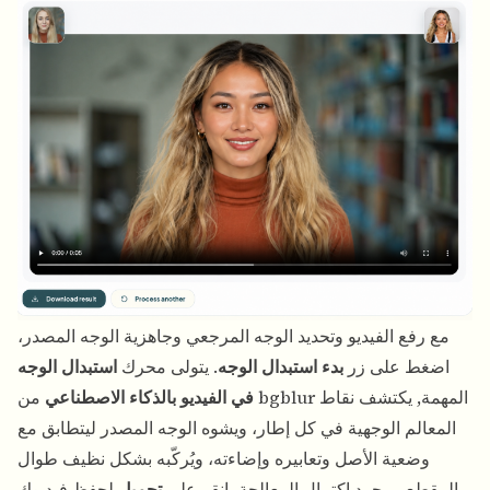
مع رفع الفيديو وتحديد الوجه المرجعي وجاهزية الوجه المصدر،
اضغط على زر
بدء استبدال الوجه
. يتولى محرك
استبدال الوجه
في الفيديو بالذكاء الاصطناعي
من bgblur المهمة, يكتشف نقاط
المعالم الوجهية في كل إطار، ويشوه الوجه المصدر ليتطابق مع
وضعية الأصل وتعابيره وإضاءته، ويُركّبه بشكل نظيف طوال
المقطع. بمجرد اكتمال المعالجة، انقر على
تحميل
لحفظ فيديوك