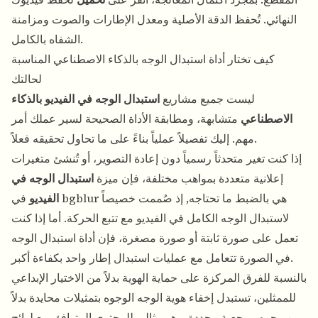
النهائي. تُحفظ الدقة الأصلية ومعدل الإطارات والصوت ومزامنة
الشفاه بالكامل.
كيف تختار أداة استبدال الوجه بالذكاء الاصطناعي المناسبة
لحالتك
ليست جميع مشاريع
استبدال الوجه في الفيديو بالذكاء
الاصطناعي
متشابهة، ومطابقة الأداة الصحيحة لسير عملك أمر
مهم. إليك تفصيلاً عملياً بناءً على ما تحاول تحقيقه فعلاً.
إذا كنت تغير متحدثاً رسمياً دون إعادة التصوير، أو تُنشئ متغيرات
إعلانية متعددة بمواهب مختلفة، فإن ميزة
استبدال الوجه في
الفيديو
في bgblur هي بالضبط ما تحتاجه, إذ صُممت خصيصاً
لاستبدال الوجه الكامل في الفيديو مع تتبع الحركة. أما إذا كنت
تعمل على صورة ثابتة أو صورة مصغرة، فإن
أداة استبدال الوجه
تتعامل مع عمليات استبدال إطار واحد بكفاءة أكبر.
في الصورة
بالنسبة للفرق المركزة على حماية الهوية بدلاً من الاختيار الإبداعي
للممثلين، تستبدل
إخفاء هوية الوجه
الوجوه بتمثيلات محايدة بدلاً
من وجوه مرجعية محددة, وهو مثالي للمحتوى المتوافق مع لوائح