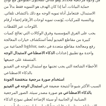
حماية البيانات. أما إذا كان الهدف هو التمويه فقط بدلاً من
الاستبدال، فتتعامل
أداة تمويه الوجه
مع ذلك باكتشاف تلقائي.
وبالنسبة للمركبات، يُؤتمت
تمويه لوحات الأرقام
إخفاء أرقام
اللوحات عبر اللقطات.
يجب على الفرق المؤسسية وفرق الوكالات التي تعالج كميات
كبيرة من مقاطع الفيديو أيضاً استكشاف خيارات المعالجة
الجماعية من bgblur, رفع ومعالجة مقاطع متعددة في دفعة
واحدة مع تطبيق إعدادات
الذكاء الاصطناعي لاستبدال الوجه
المتسقة على جميعها.
الأخطاء الشائعة التي يجب تجنبها مع استبدال الوجه في الفيديو
بالذكاء الاصطناعي
استخدام صورة مرجعية منخفضة الجودة
السبب الأكثر شيوعاً لنتيجة ضعيفة في
استبدال الوجه في الفيديو
بالذكاء الاصطناعي
هو صورة مصدر سيئة. الصور المرجعية
الضبابية أو الجانبية أو سيئة الإضاءة تُعطي نموذج الذكاء
الاصطناعي معلومات قليلة جداً للعمل بها. استخدم دائماً صورة