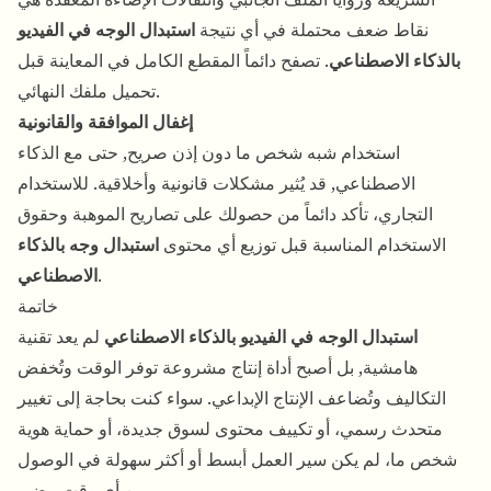
نقاط ضعف محتملة في أي نتيجة
استبدال الوجه في الفيديو
بالذكاء الاصطناعي
. تصفح دائماً المقطع الكامل في المعاينة قبل
تحميل ملفك النهائي.
إغفال الموافقة والقانونية
استخدام شبه شخص ما دون إذن صريح, حتى مع الذكاء
الاصطناعي, قد يُثير مشكلات قانونية وأخلاقية. للاستخدام
التجاري، تأكد دائماً من حصولك على تصاريح الموهبة وحقوق
الاستخدام المناسبة قبل توزيع أي محتوى
استبدال وجه بالذكاء
.
الاصطناعي
خاتمة
استبدال الوجه في الفيديو بالذكاء الاصطناعي
لم يعد تقنية
هامشية, بل أصبح أداة إنتاج مشروعة توفر الوقت وتُخفض
التكاليف وتُضاعف الإنتاج الإبداعي. سواء كنت بحاجة إلى تغيير
متحدث رسمي، أو تكييف محتوى لسوق جديدة، أو حماية هوية
شخص ما، لم يكن سير العمل أبسط أو أكثر سهولة في الوصول
من أي وقت مضى.