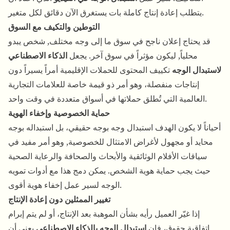
يتطلب إعادة إنتاج كاملة بات يستغرق الآن دقائق لكل متغير.
التوطين والتكيف مع السوق
قد يحتاج إعلان ناجح في سوق ما إلى وجه مختلف, شخص يبدو
محلياً, ليكون مؤثراً في سوق آخر. يجعل
الذكاء الاصطناعي
لاستبدال الوجه
تكييف المحتوى للحملات الإقليمية أمراً يسيراً دون
إنتاجات منفصلة، وهو أمر ذو قيمة خاصة للعلامات التجارية
العالمية التي تُطلق حملاتها في أسواق متعددة في وقت واحد.
حماية الخصوصية وإخفاء الهوية
أحياناً لا يكون الهدف استبدال وجه بوجه حقيقي، بل استبداله بوجه
محايد أو مجهول لأغراض الامتثال للخصوصية, وهو أمر مفيد في
سياقات الأفلام الوثائقية والأبحاث والصحافة والرعاية الصحية
حيث يجب حماية هوية الشخص. يمكن دمج هذا مع
أدوات تمويه
لسير عمل إخفاء هوية أقوى.
الوجه
تغيير الممثلين دون إعادة الإنتاج
إذا غيّر العميل رأيه بشأن الموهبة بعد الإنتاج، أو لم يتم إبرام
اتفاقية حقوق، فإن
استبدال الوجه بالذكاء الاصطناعي
يعني أن