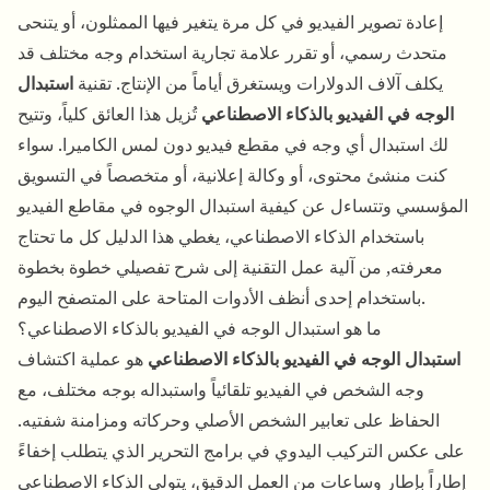
إعادة تصوير الفيديو في كل مرة يتغير فيها الممثلون، أو يتنحى
متحدث رسمي، أو تقرر علامة تجارية استخدام وجه مختلف قد
يكلف آلاف الدولارات ويستغرق أياماً من الإنتاج. تقنية
استبدال
الوجه في الفيديو بالذكاء الاصطناعي
تُزيل هذا العائق كلياً، وتتيح
لك استبدال أي وجه في مقطع فيديو دون لمس الكاميرا. سواء
كنت منشئ محتوى، أو وكالة إعلانية، أو متخصصاً في التسويق
المؤسسي وتتساءل عن كيفية استبدال الوجوه في مقاطع الفيديو
باستخدام الذكاء الاصطناعي، يغطي هذا الدليل كل ما تحتاج
معرفته, من آلية عمل التقنية إلى شرح تفصيلي خطوة بخطوة
باستخدام إحدى أنظف الأدوات المتاحة على المتصفح اليوم.
ما هو استبدال الوجه في الفيديو بالذكاء الاصطناعي؟
استبدال الوجه في الفيديو بالذكاء الاصطناعي
هو عملية اكتشاف
وجه الشخص في الفيديو تلقائياً واستبداله بوجه مختلف، مع
الحفاظ على تعابير الشخص الأصلي وحركاته ومزامنة شفتيه.
على عكس التركيب اليدوي في برامج التحرير الذي يتطلب إخفاءً
إطاراً بإطار وساعات من العمل الدقيق، يتولى الذكاء الاصطناعي