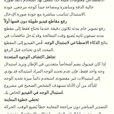
عالية الدقة ومباشرة ومضاءة جيداً كوجه مرجعي, جودة
الاستبدال تتناسب مباشرة مع جودة صورة الإدخال.
رفع مقاطع فيديو طويلة دون قصها أولاً
رفع تصوير خام مدته ثلاثون دقيقة عندما تحتاج فقط إلى مقطع
مدته تسعون ثانية يُضيع وقت المعالجة وقد يُدخل تناقضات في
نتائج
الذكاء الاصطناعي لاستبدال الوجه
. قُص الفيديو إلى المقطع
المحدد الذي تحتاجه قبل الرفع.
تجاهل اكتشاف الوجوه المتعددة
إذا كان فيديوك يضم أشخاصاً متعددين في الإطار وتريد استبدال
وجه واحد فقط، فإن عدم تحديد الوجه المراد استبداله قد يؤدي
إلى استبدالات غير مقصودة. استخدم دائماً ميزة تحديد الوجه
للتأكد من أن الأداة تستهدف الشخص الصحيح في مشروع
الخاص بك.
استبدال الوجه في الفيديو
تخطي خطوة المعاينة
التصدير المباشر دون مراجعة المعاينة خطأ يُضيع الوقت. الحركة
السريعة وزوايا الملف الجانبي وانتقالات الإضاءة المعقدة هي