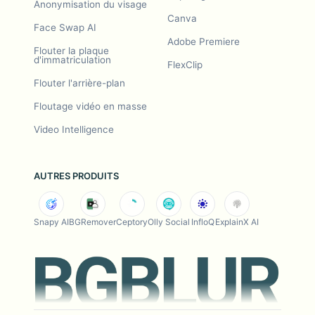
Anonymisation du visage
Canva
Face Swap AI
Adobe Premiere
Flouter la plaque
d'immatriculation
FlexClip
Flouter l'arrière-plan
Floutage vidéo en masse
Video Intelligence
AUTRES PRODUITS
Snapy AI
BGRemover
Ceptory
Olly Social
InfloQ
ExplainX AI