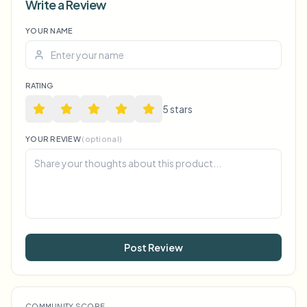
Write a Review
YOUR NAME
Voice Anon
RATING
5
star
s
YOUR REVIEW
(optional)
Post Review
COMMUNITY SCORE