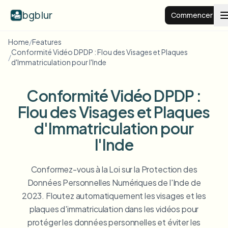
bgblur
Commencer
Home
/
Features
Conformité Vidéo DPDP : Flou des Visages et Plaques
Arrière-plan flou
/
d'Immatriculation pour l'Inde
Tarifs
Conformité Vidéo DPDP :
Flou des Visages et Plaques
Exemples
d'Immatriculation pour
l'Inde
Fonctionnalités
Voir tous les exemples
Parcourir toute la bibliothèque d'exemples
Conformez-vous à la Loi sur la Protection des
Entreprise
View all features
Données Personnelles Numériques de l'Inde de
Browse every blur tool in one place
2023. Floutez automatiquement les visages et les
Flouter le visage
plaques d'immatriculation dans les vidéos pour
Ressources
protéger les données personnelles et éviter les
Flouter la plaque
Écoles et éducation