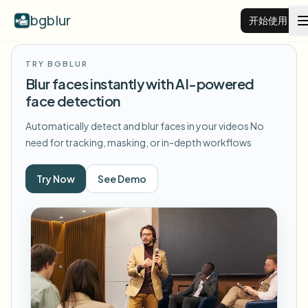
bgblur
开始使用
TRY BGBLUR
视频背景虚化
Blur faces instantly with AI-powered
face detection
价格
Automatically detect and blur faces in your videos
No
need for tracking, masking, or in-depth workflows
示例
Try Now
See Demo
功能
查看所有示例
浏览完整示例库
企业
View all features
Browse every blur tool in one place
模糊人脸
资源
模糊车牌
学校与教育