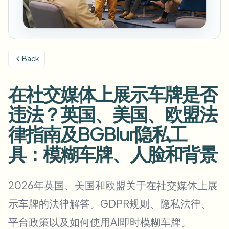
模糊车牌
校园摄像头、讲座和地区批量隐私
常见问题
模糊背景
模糊人脸
媒体与娱乐
Choose language
试映、发布和合规
博客
模糊任何内容
模糊背景
Back
零售与电商
Whitepapers
门店和仓库镜头
模糊任何内容
屏幕录制模糊
在社交媒体上展示车牌是否
工具
医疗
AI Video Object Remover
GDPR合规模糊
诊所和面向患者的视频管理
违法？英国、美国、欧盟法
分类
公共部门
街头采访模糊
律指南及BGBlur隐私工
产品
在线模糊照片中的人脸
FOIA、安全披露和编辑
具：模糊车牌、人脸和背景
游戏与直播模糊
人脸匿名化
批量人脸匿名化
语音匿名处理器
2026年英国、美国和欧盟关于在社交媒体上展
大批量、保留期和SLA
示车牌的法律解答。GDPR规则、隐私法律、
批量车牌模糊
车队、行车记录仪和停车场大规模处理
平台政策以及如何使用AI即时模糊车牌。
换脸 - 图片