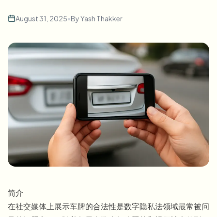
批量人脸模糊
换脸 - 视频
August 31, 2025
•
By
Yash Thakker
高吞吐量流水线
模糊任何内容
视频智能
企业区域、策略和审核
API 和 SDK
批量视频模糊
自动化上传、任务和Webhook
一次处理多个视频
联系表单
视频智能
批量背景移除
简介
在社交媒体上展示车牌的合法性是数字隐私法领域最常被问