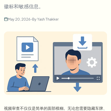
批量人脸模糊
徽标和敏感信息。
换脸 - 视频
高吞吐量流水线
May 20, 2026
•
By
Yash Thakker
模糊任何内容
视频智能
企业区域、策略和审核
API 和 SDK
批量视频模糊
自动化上传、任务和Webhook
一次处理多个视频
联系表单
视频智能
批量背景移除
视频审查不仅仅是简单的面部模糊。无论您需要隐藏车牌、