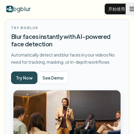
bgblur
开始使用
TRY BGBLUR
视频背景虚化
Blur faces instantly with AI-powered
face detection
价格
Automatically detect and blur faces in your videos
No
need for tracking, masking, or in-depth workflows
示例
Try Now
See Demo
功能
查看所有示例
浏览完整示例库
企业
View all features
Browse every blur tool in one place
模糊人脸
资源
模糊车牌
学校与教育