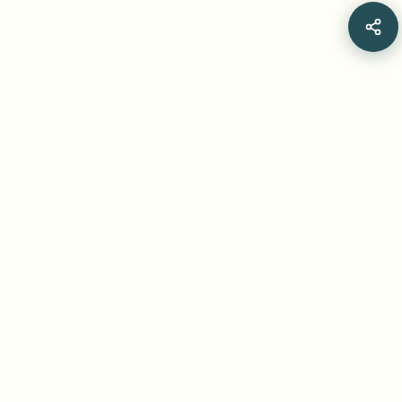
Related Articles
EBU 女子田径尊重性拍摄与敏感画面处理指南详
解 [2026]
新的女性运动员拍摄指南倡导尊重运动员、突出技术表现的
机位选择。本文详解 EBU 对跳高、撑杆跳、水平跳跃和跑
步项目的建议，并介绍编辑如何用 BGBlur 的 Blur Anything
Jul 15, 2026
•
Yash Thakker
修复已拍摄影像中的敏感区域、检查动态追踪效果，并在发
布前完成逐帧审核。