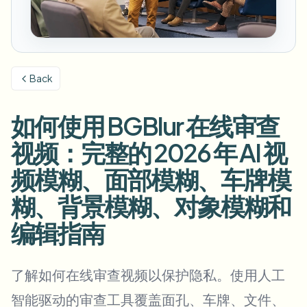
模糊车牌
校园摄像头、讲座和地区批量隐私
常见问题
模糊背景
模糊人脸
媒体与娱乐
Choose language
试映、发布和合规
博客
模糊任何内容
模糊背景
Back
零售与电商
Whitepapers
门店和仓库镜头
模糊任何内容
屏幕录制模糊
如何使用 BGBlur 在线审查
工具
医疗
AI Video Object Remover
GDPR合规模糊
诊所和面向患者的视频管理
视频：完整的 2026 年 AI 视
分类
公共部门
街头采访模糊
频模糊、面部模糊、车牌模
产品
在线模糊照片中的人脸
FOIA、安全披露和编辑
糊、背景模糊、对象模糊和
游戏与直播模糊
人脸匿名化
编辑指南
批量人脸匿名化
语音匿名处理器
大批量、保留期和SLA
了解如何在线审查视频以保护隐私。使用人工
批量车牌模糊
车队、行车记录仪和停车场大规模处理
换脸 - 图片
智能驱动的审查工具覆盖面孔、车牌、文件、