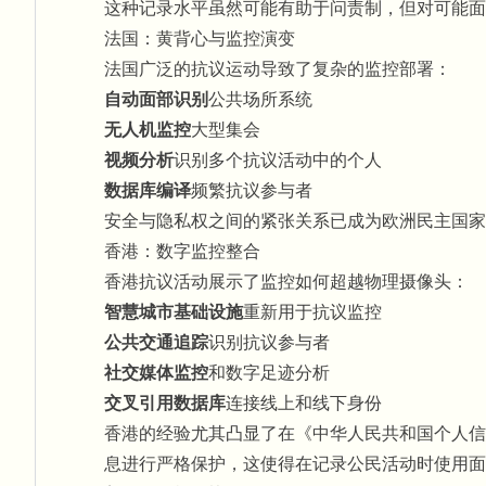
这种记录水平虽然可能有助于问责制，但对可能面
法国：黄背心与监控演变
法国广泛的抗议运动导致了复杂的监控部署：
自动面部识别
公共场所系统
无人机监控
大型集会
视频分析
识别多个抗议活动中的个人
数据库编译
频繁抗议参与者
安全与隐私权之间的紧张关系已成为欧洲民主国家
香港：数字监控整合
香港抗议活动展示了监控如何超越物理摄像头：
智慧城市基础设施
重新用于抗议监控
公共交通追踪
识别抗议参与者
社交媒体监控
和数字足迹分析
交叉引用数据库
连接线上和线下身份
香港的经验尤其凸显了在《中华人民共和国个人信
息进行严格保护，这使得在记录公民活动时使用面