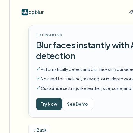
bgblur
按行业
视频模糊
Video b
TRY BGBLUR
Blur video with AI
视频模糊示例
Blur faces instantly wit
学校与教育
模
博客
Hide faces, plates, and backgrounds in
展示人脸模糊、车牌、背景和选择性
Tips, tutorials, and product updates
校园摄像头、讲座和地区批量隐私
Fra
detection
your browser.
遮蔽的真实视频片段。
查看所有示例
常见问题
模
媒体与娱乐
Automatically detect and blur faces in your vid
浏览完整示例库
Answers to common questions
Das
试映、发布和合规
No need for tracking, masking, or in-depth wor
Whitepapers
模
零售与电商
Customize settings like feather, size, scale, an
Privacy compliance research reports
Cin
门店和仓库镜头
Start with a clip
Try Now
See Demo
模
Upload a video and blur in
医疗
minutes.
Log
诊所和面向患者的视频管理
开始使用
Back
公共部门