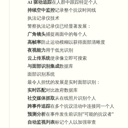
AI 驱动追踪
在人群中跟踪特定个人
持续空中监控
记录整个抗议时间线
执法记录仪技术
警察执法记录仪已经显著发展：
广角镜头
捕捉画面中的每个人
高帧率
防止运动模糊以获得面部清晰度
夜视能力
用于低光识别
云上传系统
使录像立即可搜索
与面部识别集成
数据库
面部识别系统
最令人担忧的发展是实时面部识别：
实时匹配
对比政府数据库
社交媒体抓取
从在线照片识别个人
跨事件追踪
在多个抗议活动中连接同一个人
预测分析
在事件发生前识别"可能的抗议者"
自动监视列表
标记个人以加强审查