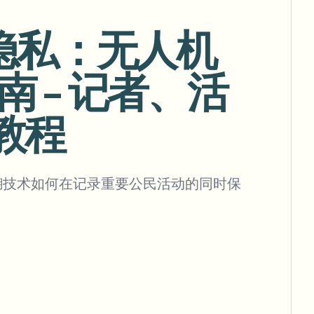
的隐私：无人机
 - 记者、活
批量背景移除
专用背景移除流水线
教程
View All
Government Agency
Advertising Agency
Ca
模糊技术如何在记录重要公民活动的同时保