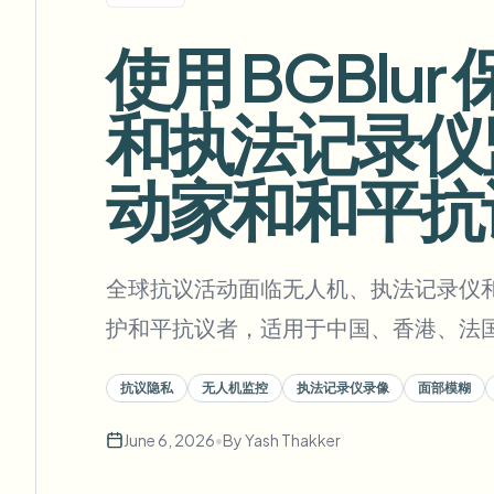
View all features
FOIA、安全披露和编辑
Browse every blur tool in one place
使用 BGBl
Ecosys
联系表单
和执法记录仪
与我们洽谈批量、合规和集成需求。
批量处理就绪
动家和和平抗议
Catego
联系表单
全球抗议活动面临无人机、执法记录仪和
Nee
护和平抗议者，适用于中国、香港、法
Queu
BAT
抗议隐私
无人机监控
执法记录仪录像
面部模糊
June 6, 2026
•
By
Yash Thakker