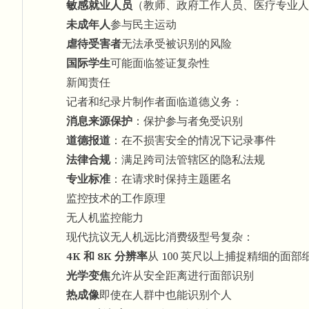
敏感就业人员
（教师、政府工作人员、医疗专业人
未成年人
参与民主运动
虐待受害者
无法承受被识别的风险
国际学生
可能面临签证复杂性
新闻责任
记者和纪录片制作者面临道德义务：
消息来源保护
：保护参与者免受识别
道德报道
：在不损害安全的情况下记录事件
法律合规
：满足跨司法管辖区的隐私法规
专业标准
：在请求时保持主题匿名
监控技术的工作原理
无人机监控能力
现代抗议无人机远比消费级型号复杂：
4K 和 8K 分辨率
从 100 英尺以上捕捉精细的面部
光学变焦
允许从安全距离进行面部识别
热成像
即使在人群中也能识别个人