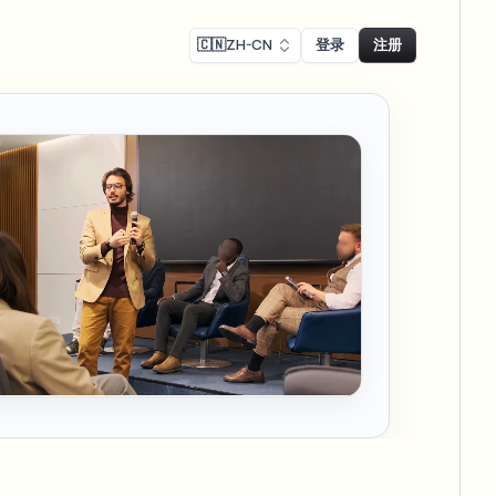
🇨🇳
ZH-CN
登录
注册
Face swap
录制模糊
换脸 - 图片
ls
ls & demo redaction
Swap faces in images
R合规模糊
NEW
换脸 - 视频
NEW
-compliant redaction
模处理
Swap faces in video
采访模糊
AI Video Object
er & face privacy
NEW
Remover
Remove objects with scene fill
与直播模糊
ream personal info blur