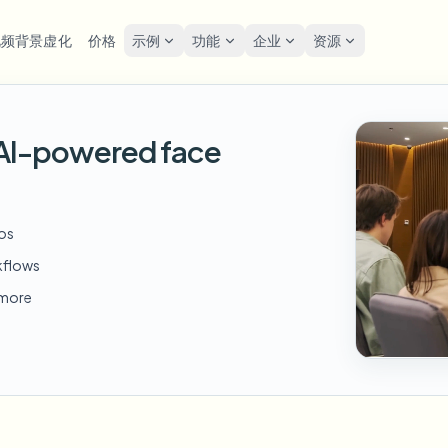
视频背景虚化
价格
示例
功能
企业
资源
lur
解决方案
隐私与合规
Privacy
h AI-powered face
糊人脸
模糊车牌
工具
批量人脸匿名化
屏幕
FAST
POPULAR
在线模糊照片中的人脸
me-by-frame face tracking
Auto-detect plates
Free video and image editing too
大批量、保留期和SLA
Tutoria
Blur faces in photos
分类
糊车牌
GDP
模糊人脸
批量车牌模糊
FAST
POPULAR
eos
人脸匿名化
Browse by workflow or use case
hcam & street footage
Privacy
Frame-by-frame tracking
车队、行车记录仪和停车场大规
Team-grade redaction
kflows
产品
糊背景
街头
AI
模糊背景
批量人脸模糊
d more
AI
Explore our full product lineup
语音匿名处理器
ematic depth of field
Bystand
No green screen needed
高吞吐量流水线
AI voice masking
糊任何内容
游戏
模糊任何内容
模糊任何内容
os, text & custom regions
Live st
Use a prompt or draw a box
企业区域、策略和审核
around what to blur
API 和 SDK