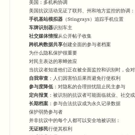
美国：多机构协调
美国抗议活动见证了联邦、州和地方监控的协调：
手机基站模拟器
（Stingrays）追踪手机位置
车牌识别器
识别车主
社交媒体情报
从公开帖子收集
跨机构数据共享
创建全面的参与者档案
为什么隐私保护很重要
对民主表达的寒蝉效应
当抗议者知道他们正在被全面监控和识别时，会对
自我审查
：人们因害怕后果而避免行使权利
参与度降低
：对隐私的合理担忧阻止民主参与
定向报复
：被识别的抗议者可能面临就业、社交或
长期档案
：参与合法抗议成为永久记录数据
保护弱势参与者
并非抗议中的每个人都可以安全地被识别：
无证移民
行使其权利