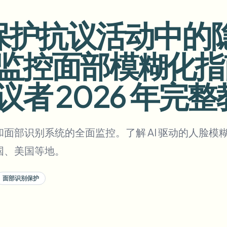
自动化上传、任务和Webhook
ur 保护抗议活动中
tem
视频智能
生态系统
BETA
监控面部模糊化指南
Ask questions and get AI summaries
视频智能
搜索和理解视频 — Ceptory
者 2026 年完整
ries
Vlogger
Moto Vlogger
Streamer
Journalist
面部识别系统的全面监控。了解 AI 驱动的人脸
d batch processing?
国、美国等地。
e many videos and blur in one run—for teams.
CH READY FOR TEAMS
面部识别保护