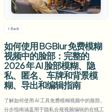
模糊车牌
校园摄像头、讲座和地区批量隐私
常见问题
模糊背景
模糊人脸
媒体与娱乐
Choose language
试映、发布和合规
博客
模糊任何内容
模糊背景
Back
零售与电商
Whitepapers
门店和仓库镜头
模糊任何内容
屏幕录制模糊
如何使用 BGBlur 免费模糊
工具
医疗
AI Video Object Remover
GDPR合规模糊
诊所和面向患者的视频管理
视频中的脸部：完整的
分类
公共部门
街头采访模糊
2026 年 AI 脸部模糊、隐
产品
在线模糊照片中的人脸
FOIA、安全披露和编辑
私、匿名、车牌和背景模
游戏与直播模糊
人脸匿名化
糊、导出和编辑指南
批量人脸匿名化
语音匿名处理器
大批量、保留期和SLA
了解如何使用 AI 工具免费模糊视频中的脸部。
批量车牌模糊
车队、行车记录仪和停车场大规模处理
换脸 - 图片
分步指南涵盖用于隐私合规视频编辑的在线工