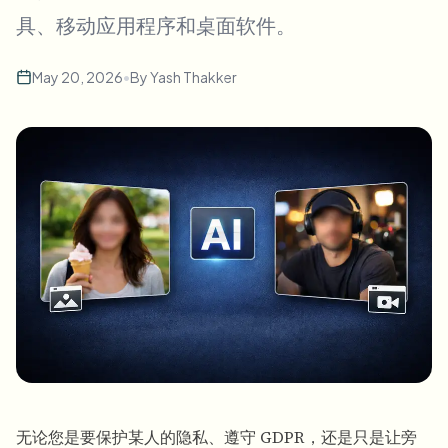
批量人脸模糊
具、移动应用程序和桌面软件。
换脸 - 视频
高吞吐量流水线
May 20, 2026
•
By
Yash Thakker
模糊任何内容
视频智能
企业区域、策略和审核
API 和 SDK
批量视频模糊
自动化上传、任务和Webhook
一次处理多个视频
联系表单
视频智能
批量背景移除
无论您是要保护某人的隐私、遵守 GDPR，还是只是让旁