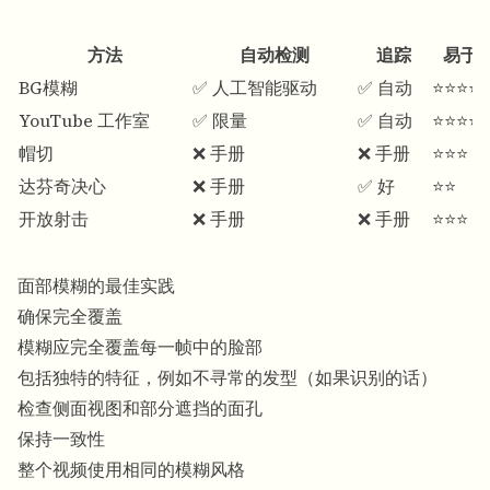
方法
自动检测
追踪
易于
BG模糊
✅ 人工智能驱动
✅ 自动
⭐⭐⭐⭐
YouTube 工作室
✅ 限量
✅ 自动
⭐⭐⭐⭐
帽切
❌ 手册
❌ 手册
⭐⭐⭐
达芬奇决心
❌ 手册
✅ 好
⭐⭐
开放射击
❌ 手册
❌ 手册
⭐⭐⭐
面部模糊的最佳实践
确保完全覆盖
模糊应完全覆盖每一帧中的脸部
包括独特的特征，例如不寻常的发型（如果识别的话）
检查侧面视图和部分遮挡的面孔
保持一致性
整个视频使用相同的模糊风格