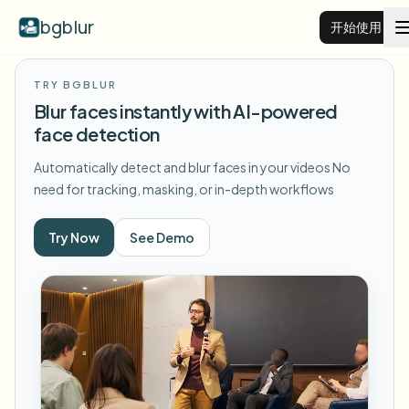
bgblur
开始使用
TRY BGBLUR
视频背景虚化
Blur faces instantly with AI-powered
face detection
价格
Automatically detect and blur faces in your videos
No
need for tracking, masking, or in-depth workflows
示例
Try Now
See Demo
功能
查看所有示例
浏览完整示例库
企业
View all features
Browse every blur tool in one place
模糊人脸
资源
模糊车牌
学校与教育