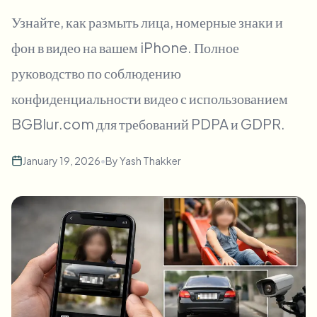
Пакетное размытие лиц
Узнайте, как размыть лица, номерные знаки и
Замена лица - Видео
Высокопроизводительные конвейеры
фон в видео на вашем iPhone. Полное
Размыть что угодно
руководство по соблюдению
Видеоаналитика
Корпоративные зоны, политики и проверка
конфиденциальности видео с использованием
API и SDK
Пакетное размытие видео
Автоматизация загрузок, задач и вебхуков
BGBlur.com для требований PDPA и GDPR.
Обработайте много роликов за один раз
Форма обратной связи
January 19, 2026
•
By
Yash Thakker
Видеоаналитика
Пакетное удаление фона