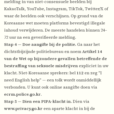
melding in van niet-consensuele beelden bij
KakaoTalk, YouTube, Instagram, TikTok, Twitter/X of
waar de beelden ook verschijnen. Op grond van de
Koreaanse wet moeten platforms bevestigd illegale
inhoud verwijderen. De meeste handelen binnen 24–
72 uur na een geverifieerde melding.
Stap 4 — Doe aangifte bij de politie.
Ga naar het
dichtstbijzijnde politiebureau en noem
Artikel 14
van de Wet op bijzondere gevallen betreffende de
bestraffing van seksuele misdrijven
expliciet in uw
klacht. Niet-Koreaanse sprekers: bel
112
en zeg "I
need English help" — een tolk wordt onmiddellijk
verbonden. U kunt ook online aangifte doen via
ecrm.police.go.kr
.
Stap 5 — Dien een PIPA-klacht in.
Dien via
www.privacy.go.kr
een aparte klacht in bij de