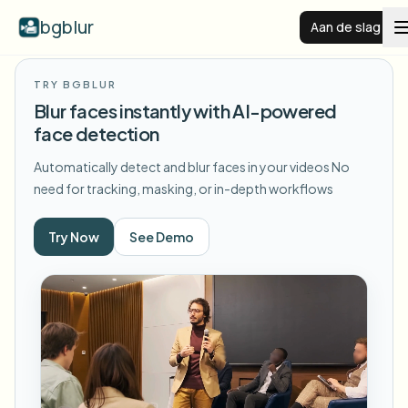
bgblur
Aan de slag
TRY BGBLUR
Videoachtergrond vervagen
Blur faces instantly with AI-powered
face detection
Prijzen
Automatically detect and blur faces in your videos
No
need for tracking, masking, or in-depth workflows
Voorbeelden
Try Now
See Demo
Functies
Alle voorbeelden bekijken
Blader door de volledige voorbeeldenbibliotheek
Zakelijk
View all features
Browse every blur tool in one place
Gezicht vervagen
Bronnen
Kenteken vervagen
Scholen & onderwijs