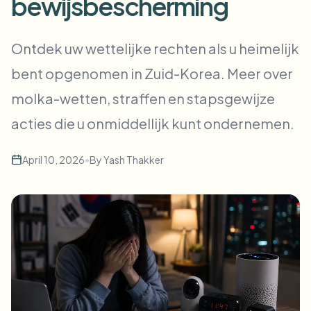
bewijsbescherming
Bulk gezichtsvervaging
Gezicht wisselen - Video
Hoge doorvoer pipelines
Ontdek uw wettelijke rechten als u heimelijk
Alles vervagen
bent opgenomen in Zuid-Korea. Meer over
Video-intelligentie
Enterprise-zones, beleid en beoordeling
molka-wetten, straffen en stapsgewijze
API & SDK
Batch video vervagen
Uploads, taken en webhooks automatiseren
acties die u onmiddellijk kunt ondernemen.
Verwerk veel video’s in één keer
Contactformulier
April 10, 2026
•
By
Yash Thakker
Video-intelligentie
Achtergrondverwijdering in bulk