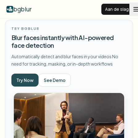
bgblur
Aan de slag
TRY BGBLUR
Videoachtergrond vervagen
Blur faces instantly with AI-powered
face detection
Prijzen
Automatically detect and blur faces in your videos
No
need for tracking, masking, or in-depth workflows
Voorbeelden
Try Now
See Demo
Functies
Alle voorbeelden bekijken
Blader door de volledige voorbeeldenbibliotheek
Zakelijk
View all features
Browse every blur tool in one place
Gezicht vervagen
Bronnen
Kenteken vervagen
Scholen & onderwijs