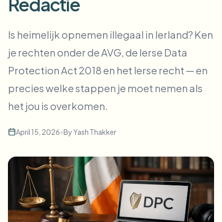
Redactie
Bulk gezichtsvervaging
Gezicht wisselen - Video
Hoge doorvoer pipelines
Is heimelijk opnemen illegaal in Ierland? Ken
Alles vervagen
je rechten onder de AVG, de Ierse Data
Video-intelligentie
Enterprise-zones, beleid en beoordeling
Protection Act 2018 en het Ierse recht — en
API & SDK
Batch video vervagen
Uploads, taken en webhooks automatiseren
precies welke stappen je moet nemen als
Verwerk veel video’s in één keer
het jou is overkomen.
Contactformulier
April 15, 2026
•
By
Yash Thakker
Video-intelligentie
Achtergrondverwijdering in bulk