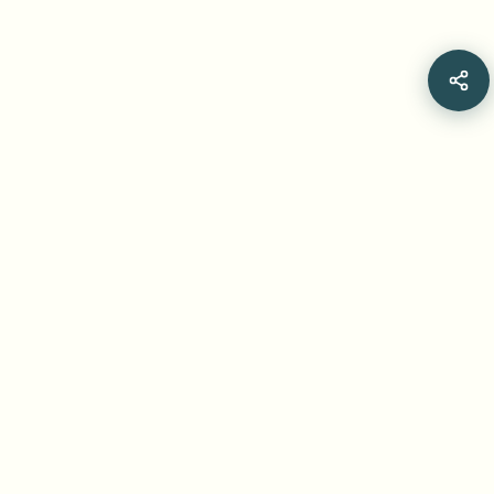
Related Articles
BGBlur: Heimelijk Opgenomen in Egypte?
Jouw Rechten, Hoe Je Privacy Beschermt en
Stappen voor Klachtindiening en Redactie
met Blur- en Anonimiseringsopties
Is heimelijke opname illegaal in Egypte? Ontdek welke