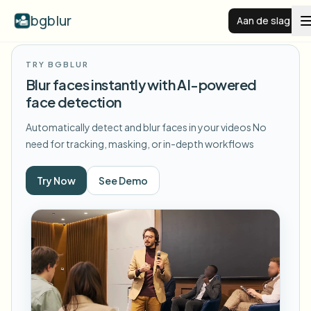
bgblur
Aan de slag
TRY BGBLUR
Videoachtergrond vervagen
Blur faces instantly with AI-powered
face detection
Prijzen
Automatically detect and blur faces in your videos
No
need for tracking, masking, or in-depth workflows
Voorbeelden
Try Now
See Demo
Functies
Alle voorbeelden bekijken
Blader door de volledige voorbeeldenbibliotheek
Zakelijk
View all features
Browse every blur tool in one place
Gezicht vervagen
Bronnen
Kenteken vervagen
Scholen & onderwijs