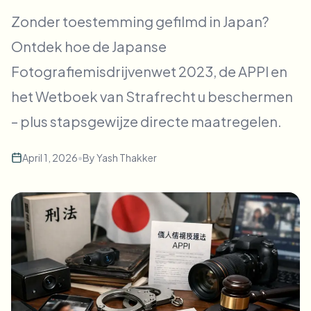
Bulk gezichtsvervaging
Zonder toestemming gefilmd in Japan?
Gezicht wisselen - Video
Hoge doorvoer pipelines
Ontdek hoe de Japanse
Alles vervagen
Fotografiemisdrijvenwet 2023, de APPI en
Video-intelligentie
Enterprise-zones, beleid en beoordeling
het Wetboek van Strafrecht u beschermen
API & SDK
Batch video vervagen
Uploads, taken en webhooks automatiseren
– plus stapsgewijze directe maatregelen.
Verwerk veel video’s in één keer
Contactformulier
April 1, 2026
•
By
Yash Thakker
Video-intelligentie
Achtergrondverwijdering in bulk