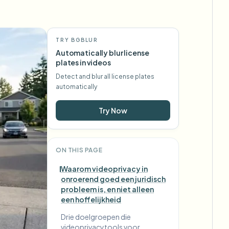
TRY BGBLUR
Automatically blur license
plates in videos
Detect and blur all license plates
automatically
Try Now
ON THIS PAGE
Waarom videoprivacy in
onroerend goed een juridisch
probleem is, en niet alleen
een hoffelijkheid
Drie doelgroepen die
videoprivacytools voor