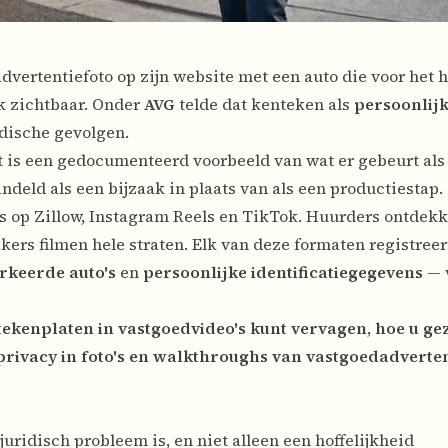
dvertentiefoto op zijn website met een auto die voor het 
k zichtbaar. Onder
AVG
telde dat kenteken als
persoonlij
idische gevolgen.
 is een gedocumenteerd voorbeeld van wat er gebeurt als
deld als een bijzaak in plaats van als een productiestap.
 op Zillow, Instagram Reels en TikTok. Huurders ontdek
kers filmen hele straten. Elk van deze formaten registreer
rkeerde auto's
en
persoonlijke identificatiegegevens
— 
tekenplaten in vastgoedvideo's kunt vervagen
,
hoe u gez
privacy in foto's en walkthroughs van vastgoedadverten
ridisch probleem is, en niet alleen een hoffelijkheid