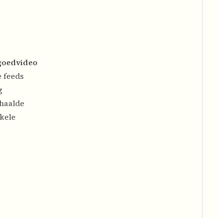
tgoedvideo
e feeds
g
haalde
kele