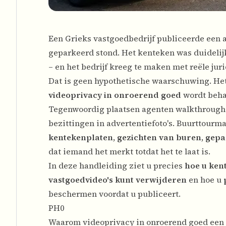
Een Grieks vastgoedbedrijf publiceerde een a
geparkeerd stond. Het kenteken was duidelij
– en het bedrijf kreeg te maken met reële jur
Dat is geen hypothetische waarschuwing. Het
videoprivacy in onroerend goed
wordt behan
Tegenwoordig plaatsen agenten walkthroughs
bezittingen in advertentiefoto's. Buurttourma
kentekenplaten
,
gezichten van buren
,
gepa
dat iemand het merkt totdat het te laat is.
In deze handleiding ziet u precies
hoe u ken
vastgoedvideo's kunt verwijderen
en hoe u
beschermen voordat u publiceert.
PH0
Waarom videoprivacy in onroerend goed een ju