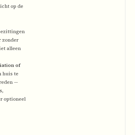
icht op de
bezittingen
r zonder
et alleen
iation of
 huis te
treden —
s,
er optioneel