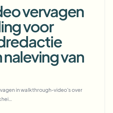
deo vervagen
tomatiseren
ing voor
Achtergrondverwijdering in bulk
ndredactie
Dedicated pipeline voor
achtergrondverwijdering
 naleving van
View All
Government Agency
Advertising Agency
Ca
rvagen in walkthrough-video's over
khei…