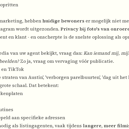
opritten
 marketing, hebben
huidige bewoners
er mogelijk niet m
nstagram wordt uitgezonden.
Privacy bij foto's van onroe
nt en klant - en onscherpte is de snelste oplossing als o
edia van uw agent bekijkt, vraag dan:
Kan iemand mij, mijn
 beelden?
Zo ja, vraag om vervaging vóór publicatie.
e en TikTok
straten van Austin', 'verborgen parelbuurten', 'dag uit het
grote schaal. Dat betekent:
ekenplaten
utines
eld aan specifieke adressen
dig als listingagenten, vaak tijdens
langere, meer film