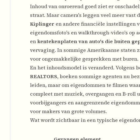
Inhoud van onroerend goed ziet er onschadelij
straat. Maar camera's leggen veel meer vast 
Kiplinger
en andere financiële instellingen
eigendomsfoto's en walkthrough-video's op adv
en
kentekenplaten van auto's die buiten g
vervaging. In sommige Amerikaanse staten zor
voor ongemakkelijke gesprekken met buren.
En het inhoudsmodel is veranderd. Volgens 
REALTORS
, boeken sommige agenten nu bezic
leiden, maar om eigendommen te filmen waar
compleet met muziek, overgangen en B-roll uit
voorbijgangers en aangrenzende eigendomm
voor makers van grote volumes.
Wat wordt zichtbaar in een typische eigend
Gevangen element