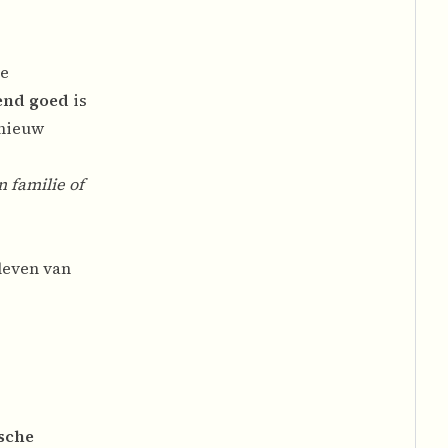
ee
rend goed
is
pnieuw
 familie of
 leven van
ische