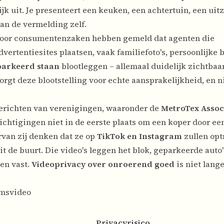
k uit. Je presenteert een keuken, een achtertuin, een uitz
dan de vermelding zelf.
 voor consumentenzaken hebben gemeld dat agenten die
ertentiesites plaatsen, vaak familiefoto's, persoonlijke 
eparkeerd staan
blootleggen – allemaal duidelijk zichtbaa
gt deze blootstelling voor echte aansprakelijkheid, en ni
berichten van verenigingen, waaronder de
MetroTex Assoc
htigingen niet in de eerste plaats om een ​​koper door een
van zij denken dat ze op
TikTok en Instagram
zullen op
 de buurt. Die video's leggen het blok, geparkeerde auto'
en vast.
Videoprivacy over onroerend goed
is niet lang
omsvideo
Privacyrisico