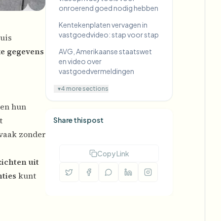
onroerend goed nodig hebben
Kentekenplaten vervagen in
vastgoedvideo: stap voor stap
huis
ke gegevens
AVG, Amerikaanse staatswet
en video over
vastgoedvermeldingen
▾
4 more sections
ken hun
t
Share this post
vaak zonder
Copy Link
ichten uit
ties
kunt