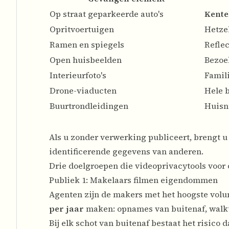
Op straat geparkeerde auto's
Kente
Opritvoertuigen
Hetzel
Ramen en spiegels
Reflec
Open huisbeelden
Bezoe
Interieurfoto's
Famil
Drone-viaducten
Hele b
Buurtrondleidingen
Huisnu
Als u zonder verwerking publiceert, brengt u
identificerende gegevens van anderen.
Drie doelgroepen die videoprivacytools voo
Publiek 1: Makelaars filmen eigendommen
Agenten zijn de makers met het hoogste volu
per jaar
maken: opnames van buitenaf, walkth
Bij elk schot van buitenaf bestaat het risico 