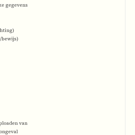
jke gegevens
chting)
/bewijs)
uploaden van
songeval