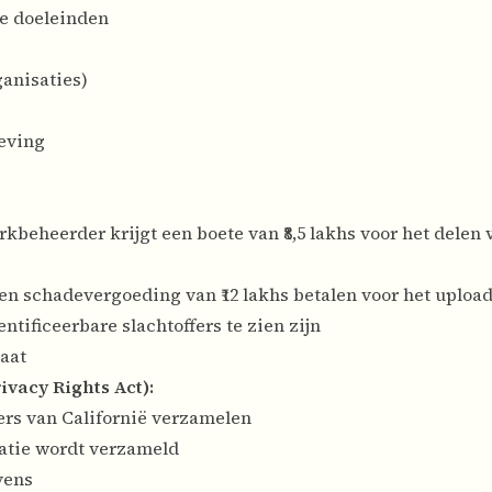
de doeleinden
anisaties)
leving
kbeheerder krijgt een boete van ₹8,5 lakhs voor het delen
en schadevergoeding van ₹12 lakhs betalen voor het uploa
tificeerbare slachtoffers te zien zijn
taat
vacy Rights Act):
ers van Californië verzamelen
atie wordt verzameld
vens