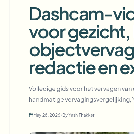
View all features
Dashcam-vide
FOIA, veilige openbaarmaking en redactie
Browse every blur tool in one place
voor gezicht,
Ecosys
CONTACTFORMULIER
Praat met ons over volume, compliance en integraties.
objectvervag
KLAAR VOOR VOLUME
Contactformulier
redactie en 
Catego
Volledige gids voor het vervagen va
Nee
handmatige vervagingsvergelijking, Y
Queu
BAT
May 28, 2026
•
By
Yash Thakker