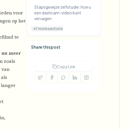
Stapsgewijze zelfstudie: hoe u
ieden voor
een dashcam-video kunt
vervagen
ingen op het
▾
7 more sections
efilmd te
Share this post
 nu meer
n zoals
Copy Link
 van
 als
 langer
et
in,