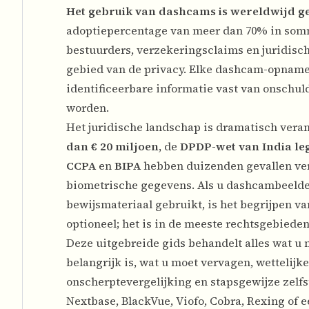
Het gebruik van dashcams is wereldwijd ge
adoptiepercentage van meer dan 70% in som
bestuurders, verzekeringsclaims en juridisch
gebied van de privacy. Elke dashcam-opname 
identificeerbare informatie vast van onschu
worden.
Het juridische landschap is dramatisch vera
dan € 20 miljoen
, de
DPDP-wet van India legt
CCPA
en
BIPA
hebben duizenden gevallen ver
biometrische gegevens. Als u dashcambeelden
bewijsmateriaal gebruikt, is het begrijpen v
optioneel; het is in de meeste rechtsgebieden 
Deze uitgebreide gids behandelt alles wat u
belangrijk is, wat u moet vervagen, wettelijk
onscherptevergelijking en stapsgewijze zelf
Nextbase, BlackVue, Viofo, Cobra, Rexing of 