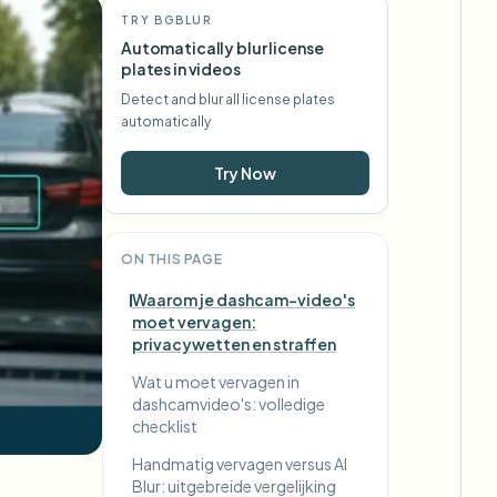
TRY BGBLUR
Automatically blur license
plates in videos
Detect and blur all license plates
automatically
Try Now
ON THIS PAGE
Waarom je dashcam-video's
moet vervagen:
privacywetten en straffen
Wat u moet vervagen in
dashcamvideo's: volledige
checklist
Handmatig vervagen versus AI
Blur: uitgebreide vergelijking