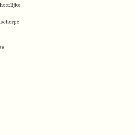
hoorlijke
onscherpe
se