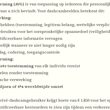
rming (AVG)
is van toepassing op iedereen die persoonli
aar u zich bevindt. Voor dashcambeelden betekent dit:
rking:
s hebben (toestemming, legitiem belang, wettelijke verpli
gebruiken voor het oorspronkelijke opnamedoel (veiligheid
tificeerbare informatie vervagen
ellijk wanneer ze niet langer nodig zijn
slag, codering, toegangscontrole
erming:
ciete toestemming
van elk individu vereist
delen zonder toestemming
ische verwerking
miljoen of 4% wereldwijde omzet
Privé-dashcamgebruiker krijgt boete van € 1.850 voor het 
ificeerbare bestuurders te zien zijn tijdens een verkeer