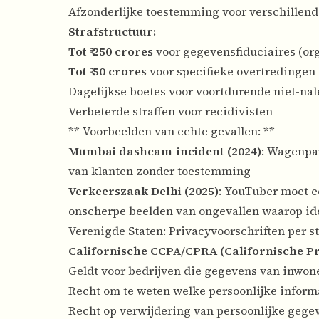
Afzonderlijke toestemming voor verschillen
Strafstructuur:
Tot ₹ 250 crores
voor gegevensfiduciaires (org
Tot ₹ 50 crores
voor specifieke overtredingen
Dagelijkse boetes voor voortdurende niet-na
Verbeterde straffen voor recidivisten
** Voorbeelden van echte gevallen: **
Mumbai dashcam-incident (2024)
: Wagenpar
van klanten zonder toestemming
Verkeerszaak Delhi (2025)
: YouTuber moet e
onscherpe beelden van ongevallen waarop iden
Verenigde Staten: Privacyvoorschriften per s
Californische CCPA/CPRA (Californische Pri
Geldt voor bedrijven die gegevens van inwon
Recht om te weten welke persoonlijke inform
Recht op verwijdering van persoonlijke gege