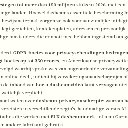
stegen tot meer dan 150 miljoen stuks in 2026
, met een
mige landen. Hoewel dashcams essentiële bescherming b
 bewijsmateriaal, zorgen ze ook voor aanzienlijke uitdag
legt gezichten, kentekenplaten, adressen en persoonlijk
ldige omstanders die er nooit mee hebben ingestemd om g
nderd.
GDPR-boetes voor privacyschendingen bedragen
 boetes op tot ₹250 crores
, en Amerikaanse privacywette
volgd waarbij sprake was van ongeoorloofde verzameling
 online deelt, indient bij verzekeringsmaatschappijen of
an de inhoud van
hoe u dashcamvideo kunt vervagen
niet
wettelijk verplicht.
 moet weten over
dashcam-privacyonscherpte
: waarom h
e vereisten in verschillende regio's, handmatige versus AI-
studies die werken met
ELK dashcammerk
- of u nu Garm
een andere fabrikant gebruikt.