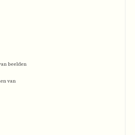
 van beelden
den van