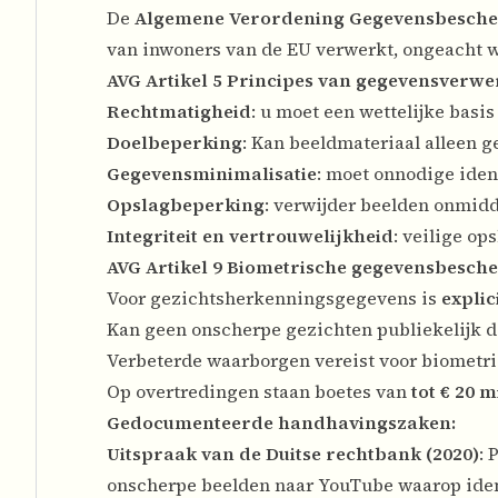
De
Algemene Verordening Gegevensbesche
van inwoners van de EU verwerkt, ongeacht w
AVG Artikel 5 Principes van gegevensverwe
Rechtmatigheid
: u moet een wettelijke basi
Doelbeperking
: Kan beeldmateriaal alleen 
Gegevensminimalisatie
: moet onnodige iden
Opslagbeperking
: verwijder beelden onmidd
Integriteit en vertrouwelijkheid
: veilige op
AVG Artikel 9 Biometrische gegevensbesch
Voor gezichtsherkenningsgegevens is
expli
Kan geen onscherpe gezichten publiekelijk 
Verbeterde waarborgen vereist voor biometr
Op overtredingen staan boetes van
tot € 20 
Gedocumenteerde handhavingszaken:
Uitspraak van de Duitse rechtbank (2020)
: 
onscherpe beelden naar YouTube waarop ident