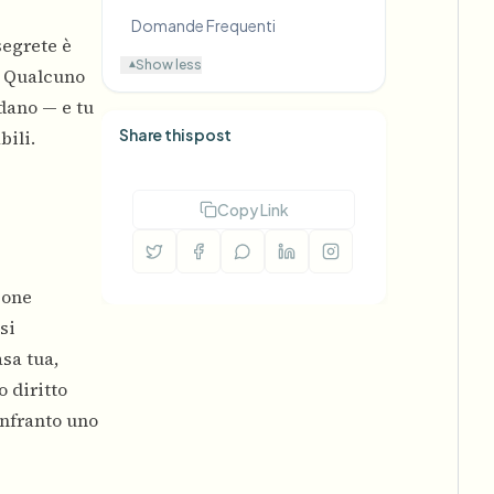
Domande Frequenti
segrete è
Show less
▾
. Qualcuno
rdano — e tu
Share this post
bili.
Copy Link
ione
si
asa tua,
o diritto
infranto uno