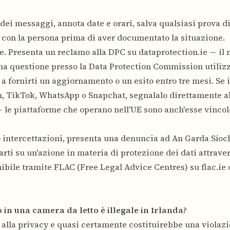
 dei messaggi, annota date e orari, salva qualsiasi prova d
i con la persona prima di aver documentato la situazione.
. Presenta un reclamo alla DPC su dataprotection.ie — il
una questione presso la Data Protection Commission utiliz
 a fornirti un aggiornamento o un esito entro tre mesi. Se 
, TikTok, WhatsApp o Snapchat, segnalalo direttamente al
 le piattaforme che operano nell'UE sono anch'esse vincol
o intercettazioni, presenta una denuncia ad An Garda Síoch
rti su un'azione in materia di protezione dei dati attraver
nibile tramite FLAC (Free Legal Advice Centres) su flac.ie 
in una camera da letto è illegale in Irlanda?
ale alla privacy e quasi certamente costituirebbe una violaz