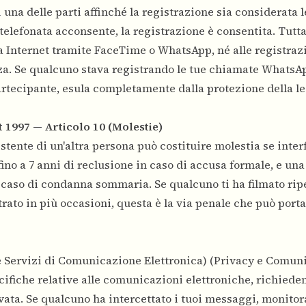
 una delle parti affinché la registrazione sia considerata l
 telefonata acconsente, la registrazione è consentita. Tutta
ia Internet tramite FaceTime o WhatsApp, né alle registraz
za. Se qualcuno stava registrando le tue chiamate WhatsAp
rtecipante, esula completamente dalla protezione della le
 1997 — Articolo 10 (Molestie)
sistente di un'altra persona può costituire molestia se inte
ino a 7 anni di reclusione in caso di accusa formale, e una
 in caso di condanna sommaria. Se qualcuno ti ha filmato ri
trato in più occasioni, questa è la via penale che può porta
e Servizi di Comunicazione Elettronica) (Privacy e Comun
cifiche relative alle comunicazioni elettroniche, richiede
vata. Se qualcuno ha intercettato i tuoi messaggi, monitora