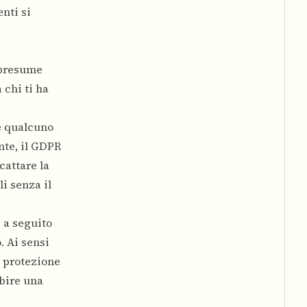
nti si
 presume
 chi ti ha
se qualcuno
nte, il GDPR
cattare la
li senza il
 a seguito
. Ai sensi
i protezione
ubire una