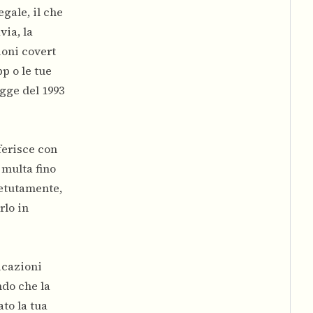
egale, il che
via, la
ioni covert
p o le tue
gge del 1993
rferisce con
 multa fino
petutamente,
rlo in
icazioni
ndo che la
to la tua