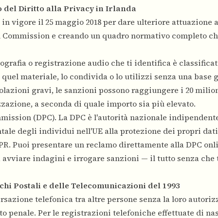
del Diritto alla Privacy in Irlanda
o in vigore il 25 maggio 2018 per dare ulteriore attuazione 
on Commission e creando un quadro normativo completo ch
ografia o registrazione audio che ti identifica è classific
 quel materiale, lo condivida o lo utilizzi senza una base 
iolazioni gravi, le sanzioni possono raggiungere i 20 milion
izzazione, a seconda di quale importo sia più elevato.
mmission (DPC). La DPC è l'autorità nazionale indipendent
tale degli individui nell'UE alla protezione dei propri dati
GDPR. Puoi presentare un reclamo direttamente alla DPC onl
, avviare indagini e irrogare sanzioni — il tutto senza che
chi Postali e delle Telecomunicazioni del 1993
rsazione telefonica tra altre persone senza la loro autori
o penale. Per le registrazioni telefoniche effettuate di nas