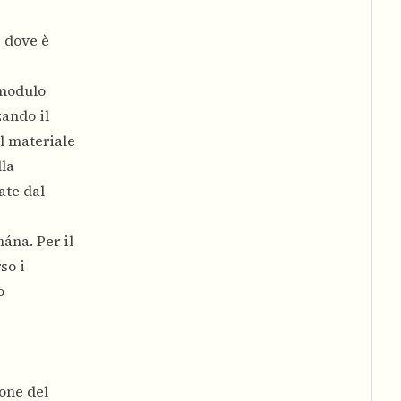
i dove è
 modulo
zando il
il materiale
la
ate dal
ána. Per il
so i
o
ione del