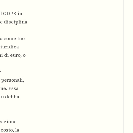
al GDPR in
e disciplina
ato come tuo
giuridica
i di euro, o
e
 personali,
ine. Essa
 tu debba
zzazione
costo, la