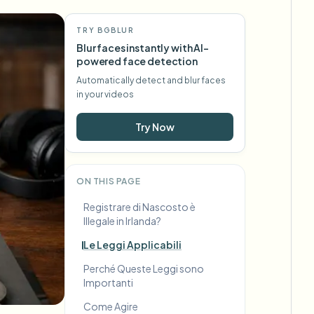
TRY BGBLUR
Blur faces instantly with AI-
powered face detection
Automatically detect and blur faces
in your videos
Try Now
ON THIS PAGE
Registrare di Nascosto è
Illegale in Irlanda?
Le Leggi Applicabili
Perché Queste Leggi sono
Importanti
Come Agire