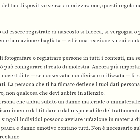
i del tuo dispositivo senza autorizzazione, questi regolame
 ad essere registrate di nascosto si blocca, si vergogna o
nte la reazione sbagliata — ed è una reazione su cui conta
 fotografare o registrare persone in tutti i contesti, ma 
ciò può configurare il reato di molestia. Ancora più importa
covert di te — se conservata, condivisa o utilizzata — fa s
i. La persona che ti ha filmato detiene i tuoi dati persona
o, non qualcosa che devi subire in silenzio.
 persona che abbia subito un danno materiale o immateriale
risarcimento dal titolare o dal responsabile del trattamento
, i singoli individui possono avviare un'azione in materia d
a, paura e danno emotivo contano tutti. Non è necessario s
 reclamo.