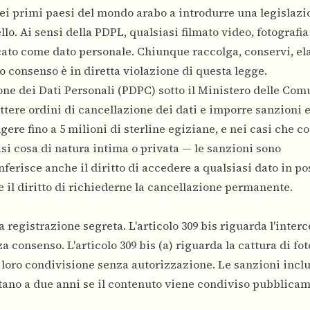
dei primi paesi del mondo arabo a introdurre una legislazi
llo. Ai sensi della PDPL, qualsiasi filmato video, fotografia
icato come dato personale. Chiunque raccolga, conservi, el
o consenso è in diretta violazione di questa legge.
one dei Dati Personali (PDPC) sotto il Ministero delle Com
ettere ordini di cancellazione dei dati e imporre sanzioni
ere fino a 5 milioni di sterline egiziane, e nei casi che c
asi cosa di natura intima o privata — le sanzioni sono
nferisce anche il diritto di accedere a qualsiasi dato in po
o e il diritto di richiederne la cancellazione permanente.
 registrazione segreta. L'articolo 309 bis riguarda l'interc
 consenso. L'articolo 309 bis (a) riguarda la cattura di fot
a loro condivisione senza autorizzazione. Le sanzioni incl
tano a due anni se il contenuto viene condiviso pubblica