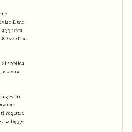
ni e
viso il tuo
n aggiunta
000 sterline
 Si applica
, e opera
da gestire
razione
ti registra
e. La legge