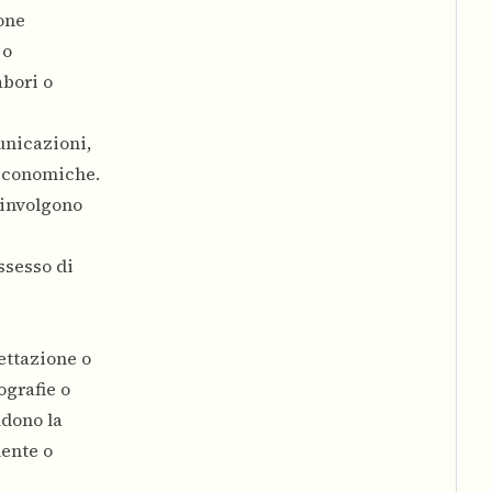
one
 o
abori o
unicazioni,
 economiche.
oinvolgono
ssesso di
ettazione o
ografie o
udono la
mente o