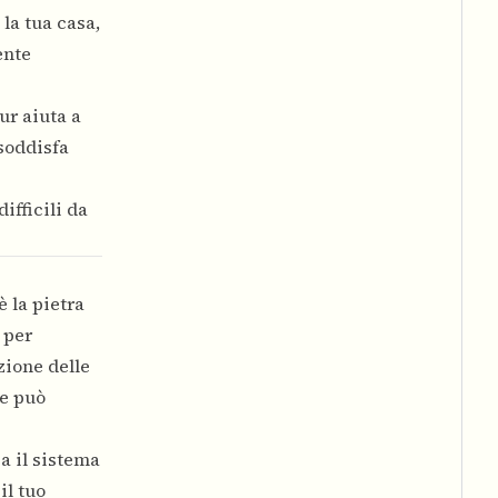
la tua casa,
ente
r aiuta a
soddisfa
ifficili da
è la pietra
 per
zione delle
ne può
a il sistema
il tuo