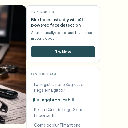
TRY BGBLUR
Blur faces instantly with AI-
powered face detection
Automatically detect and blur faces
in your videos
Try Now
ON THIS PAGE
La Registrazione Segreta è
Illegale in Egitto?
Le Leggi Applicabili
Perché Queste Leggi Sono
Importanti
Come bgblur Ti Mantiene