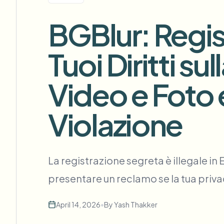
View all features
FOIA, divulgazione sicura e oscuramento
Browse every blur tool in one place
BGBlur: Regist
Ecosys
MODULO DI CONTATTO
Tuoi Diritti s
Parla con noi di volume, conformità e integrazioni.
PRONTO PER IL VOLUME
Video e Foto
Catego
Modulo di contatto
Violazione
Nee
Queu
La registrazione segreta è illegale in
BAT
presentare un reclamo se la tua privac
April 14, 2026
•
By
Yash Thakker