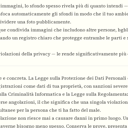
mmagini, lo sfondo spesso rivela più di quanto intendi — 
ur sfoca automaticamente gli sfondi in modo che il tuo ambi
ividere una foto pubblicamente.
ue condivida immagini che includono altre persone, bgblu
eando un registro chiaro che protegge entrambe le parti e 
 violazioni della privacy — le rende significativamente più d
e e concreta. La Legge sulla Protezione dei Dati Personali 
gistrazioni come dati di tua proprietà, con sanzioni severe
 sulla Criminalità Informatica e la Legge sulla Regolamenta
rse angolazioni, il che significa che una singola violazio
tanee per la persona che ti ha fatto del male.
iolazione non riesce mai a causare danni in primo luogo. Us
 averne bisogno meno spesso. Conserva le prove, presenta 