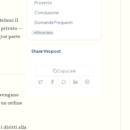
Protetto
Conclusione
telano il
Domande Frequenti
o privato —
Show less
▾
ior parte
Share this post
Copy Link
avvengano
a un ordine
 diritti alla