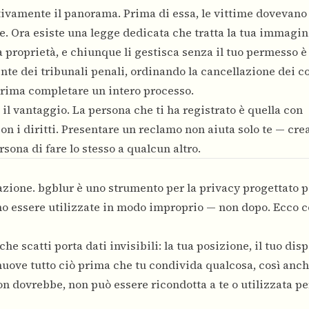
tivamente il panorama. Prima di essa, le vittime dovevano
 Ora esiste una legge dedicata che tratta la tua immagine
ua proprietà, e chiunque li gestisca senza il tuo permesso è
te dei tribunali penali, ordinando la cancellazione dei c
prima completare un intero processo.
il vantaggio. La persona che ti ha registrato è quella con
con i diritti. Presentare un reclamo non aiuta solo te — cre
sona di fare lo stesso a qualcun altro.
azione. bgblur è uno strumento per la privacy progettato p
o essere utilizzate in modo improprio — non dopo. Ecco 
he scatti porta dati invisibili: la tua posizione, il tuo disp
rimuove tutto ciò prima che tu condivida qualcosa, così anch
 dovrebbe, non può essere ricondotta a te o utilizzata pe