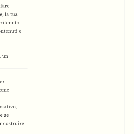
 fare
, la tua
 ritenuto
ontenuti e
a un
er
come
ositivo,
e se
r costruire