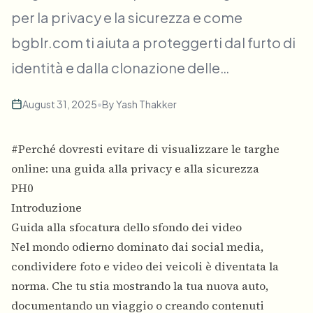
Sfocatura visi in blocco
per la privacy e la sicurezza e come
Scambio viso - Video
Pipeline ad alto rendimento
bgblr.com ti aiuta a proteggerti dal furto di
Sfoca qualsiasi cosa
identità e dalla clonazione delle…
Intelligenza video
Zone, policy e revisione enterprise
API & SDK
August 31, 2025
•
By
Yash Thakker
Sfocatura video in batch
Automatizza upload, job e webhook
Elabora molti video in un’unica passata
#Perché dovresti evitare di visualizzare le targhe
Modulo di contatto
online: una guida alla privacy e alla sicurezza
PH0
Intelligenza video
Introduzione
Guida alla sfocatura dello sfondo dei video
Rimozione sfondo in blocco
Nel mondo odierno dominato dai social media,
condividere foto e video dei veicoli è diventata la
norma. Che tu stia mostrando la tua nuova auto,
documentando un viaggio o creando contenuti