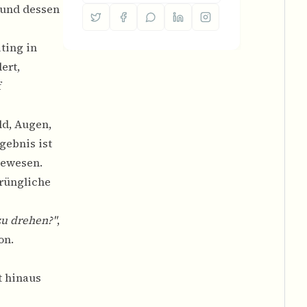
 und dessen
ting in
ert,
f
ld, Augen,
gebnis ist
gewesen.
rüngliche
zu drehen?"
,
on.
t hinaus