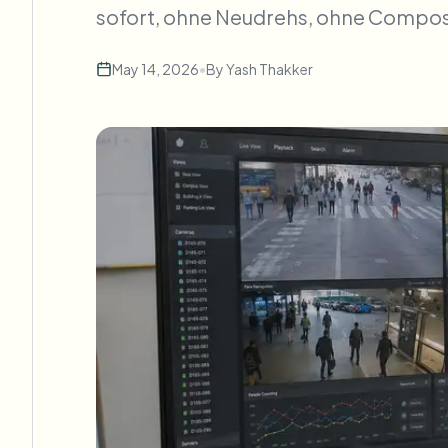
sofort, ohne Neudrehs, ohne Composi
May 14, 2026
•
By
Yash Thakker