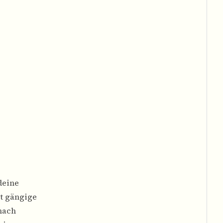
deine
zt gängige
nach