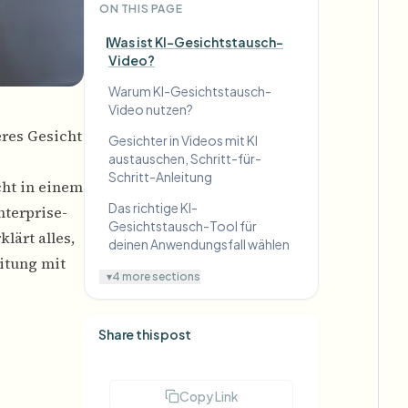
ON THIS PAGE
Was ist KI-Gesichtstausch-
Video?
Warum KI-Gesichtstausch-
Video nutzen?
eres Gesicht
Gesichter in Videos mit KI
austauschen, Schritt-für-
Schritt-Anleitung
cht in einem
Das richtige KI-
nterprise-
Gesichtstausch-Tool für
lärt alles,
deinen Anwendungsfall wählen
eitung mit
▾
4 more sections
Share this post
Copy Link