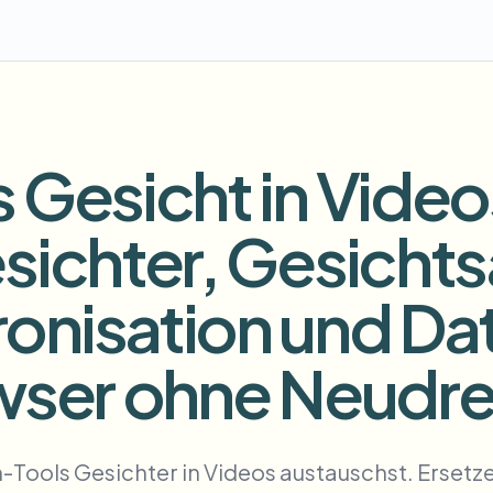
Automatizza upload, job e web
tem
Intelligenza video
ECOSISTEMA
BETA
Ask questions and get AI summaries
Intelligenza video
 Gesicht in Video
Cerca e comprendi i video — Ceptory
ries
sichter, Gesicht
Vlogger
Moto Vlogger
Streamer
Journalist
onisation und Da
d batch processing?
e many videos and blur in one run—for teams.
owser ohne Neudr
CH READY FOR TEAMS
h-Tools Gesichter in Videos austauschst. Ersetz