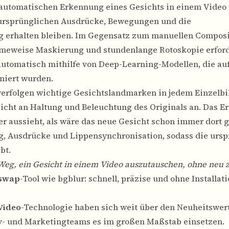
r automatischen Erkennung eines Gesichts in einem Video
e ursprünglichen Ausdrücke, Bewegungen und die
ig erhalten bleiben. Im Gegensatz zum manuellen Composi
meweise Maskierung und stundenlange Rotoskopie erford
utomatisch mithilfe von Deep-Learning-Modellen, die au
niert wurden.
erfolgen wichtige Gesichtslandmarken in jedem Einzelbi
icht an Haltung und Beleuchtung des Originals an. Das Er
 der aussieht, als wäre das neue Gesicht schon immer dort 
g, Ausdrücke und Lippensynchronisation, sodass die ursp
bt.
e Weg, ein Gesicht in einem Video auszutauschen, ohne neu 
eswap
-Tool wie bgblur: schnell, präzise und ohne Installati
Video
-Technologie haben sich weit über den Neuheitswer
iv- und Marketingteams es im großen Maßstab einsetzen.