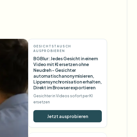
GESICHTSTAUSCH
AUSPROBIEREN
BGBlur: Jedes Gesicht in einem
Video mit KI ersetzen ohne
Neudreh – Gesichter
automatisch anonymisieren,
Lippensynchronisation erhalten,
Direkt im Browser exportieren
Gesichter in Videos sofort per KI
ersetzen
Jetzt ausprobieren