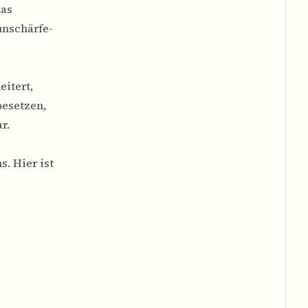
das
unschärfe-
itert,
besetzen,
r.
s. Hier ist