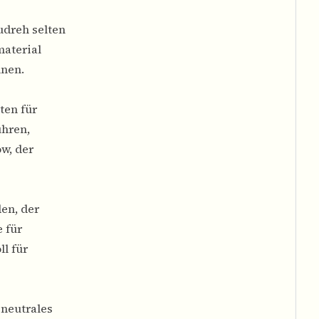
udreh selten
material
nnen.
ten für
hren,
w, der
en, der
e für
l für
 neutrales