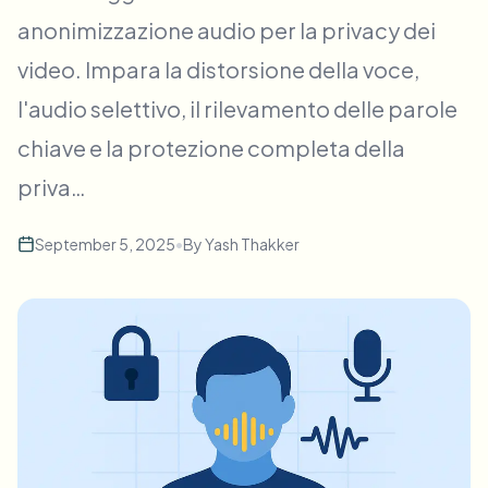
Sfocatura visi in blocco
anonimizzazione audio per la privacy dei
Scambio viso - Video
Pipeline ad alto rendimento
video. Impara la distorsione della voce,
Sfoca qualsiasi cosa
l'audio selettivo, il rilevamento delle parole
Intelligenza video
Zone, policy e revisione enterprise
chiave e la protezione completa della
API & SDK
Sfocatura video in batch
priva…
Automatizza upload, job e webhook
Elabora molti video in un’unica passata
Modulo di contatto
September 5, 2025
•
By
Yash Thakker
Intelligenza video
Rimozione sfondo in blocco