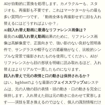
AIが自動的に置換を処理します。カメラクルーも、スタ
ジオも、再撮影も不要です。これはマーケターからの最も
多い質問の一つです。「動画全体を再撮影せずに顔を入れ
替えるにはどうすればよいか？」
AI顔入れ替え動画に最適なリファレンス画像は？
最良の
AI顔入れ替え動画
結果のために、リファレンス画
像は高解像度で、正面向きで、強い影のない良好な照明条
件で、サングラスや帽子などの遮蔽物がなく、比較的シン
プルな背景で撮影されたものを使用してください。AIが
リファレンスから顔の形状を明確に読み取れるほど、入れ
替えはよりリアルで一貫したものになります。
顔入れ替えで元の表情と口の動きは保持されるか？
はい。bgblurのような最新の
フェイススワップAI
システ
ムは、元の人物の顔の表情・頭の動き・口の動きを完全に
保持します。入れ替えた顔は元の動きに合わせて変形しま
す――演技を置き換えるのではなく、個人の識別情報だけ