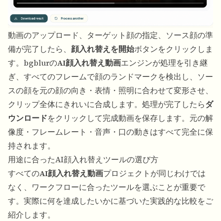
動画のアップロード、ターゲット顔の指定、ソース顔の準
備が完了したら、
顔入れ替えを開始
ボタンをクリックしま
す。bgblurの
AI顔入れ替え動画
エンジンが処理を引き継
ぎ、すべてのフレームで顔のランドマークを検出し、ソー
スの顔を元の顔の向き・表情・照明に合わせて変形させ、
クリップ全体にきれいに合成します。処理が完了したら
ダ
ウンロード
をクリックして完成動画を保存します。元の解
像度・フレームレート・音声・口の動きはすべて完全に保
持されます。
用途に合ったAI顔入れ替えツールの選び方
すべての
AI顔入れ替え動画
プロジェクトが同じわけでは
なく、ワークフローに合ったツールを選ぶことが重要で
す。実際に何を達成したいかに基づいた実践的な比較をご
紹介します。