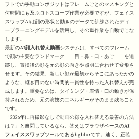
フトでの手動コンポジットはフレームごとのマスキングと
何時間にも及ぶロトスコープ作業が必要ですが、フェイス
スワップAIは顔の形状と動きのデータで訓練されたディ
ープラーニングモデルを活用し、その重作業を自動でこな
します。
最新の
AI顔入れ替え動画
システムは、すべてのフレーム
で顔の主要なランドマーク――目・鼻・口・あご――を追
跡し、置換後の顔を元の顔の向きや照明に合わせて変形さ
せます。その結果、新しい顔が最初からそこにあったかの
ような、継ぎ目のない時間的一貫性を持った入れ替えが完
成します。重要なのは、タイミング・表情・口の動きが保
持されるため、元の演技のエネルギーがそのまま残ること
です。
「2026年に再撮影なしで動画の顔を入れ替える最善の方法
は？」と自問しているなら、答えはブラウザベースの
AI
フェイススワップ
ツールであるbgblurです。速く、正確