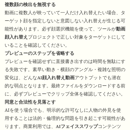
複数顔の検出を無視する
動画に複数人が映っていて一人だけ入れ替えたい場合、タ
ーゲット顔を指定しないと意図しない入れ替えが生じる可
能性があります。必ず顔選択機能を使って、ツールが
動画
顔入れ替え
プロジェクトで正しい対象をターゲットにして
いることを確認してください。
プレビューのステップを省略する
プレビューを確認せずに直接書き出すのは時間を無駄にす
る失敗です。素早い動き・横顔のアングル・複雑な照明の
変化は、どんな
AI顔入れ替え動画
アウトプットでも潜在
的な弱点となります。最終ファイルをダウンロードする前
に、必ずプレビューでクリップ全体を確認してください。
同意と合法性を見落とす
AIを使う場合でも、明示的な許可なしに人物の外見を使
用することは法的・倫理的な問題を引き起こす可能性があ
ります。商業利用では、
AIフェイススワップ
コンテンツ