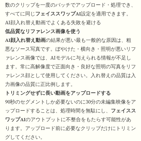
数のクリップを一度のバッチでアップロード・処理でき、
すべてに同じ
フェイススワップAI
設定を適用できます。
AI顔入れ替え動画でよくある失敗を避ける
低品質なリファレンス画像を使う
AI顔入れ替え動画
の結果が悪い最も一般的な原因は、粗
悪なソース写真です。ぼやけた・横向き・照明が悪いリフ
ァレンス画像では、AIモデルに与えられる情報が不足し
ます。常に高解像度で正面向き・良好な照明の写真をリフ
ァレンス顔として使用してください。入れ替えの品質は入
力画像の品質に正比例します。
トリミングせずに長い動画をアップロードする
90秒のセグメントしか必要ないのに30分の未編集映像をア
ップロードすることは、処理時間を無駄にし、
フェイスス
ワップAI
のアウトプットに不整合をもたらす可能性があ
ります。アップロード前に必要なクリップだけにトリミン
グしてください。