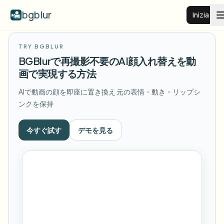
bgblur
Inizia
TRY BGBLUR
Sfocatura sfondo video
BGBlurで再撮影不要のAI顔入れ替えを動
画で実現する方法
Prezzi
AIで動画の顔を即座に置き換え
元の表情・動き・リップシ
ンクを保持
Esempi
今すぐ試す
デモを見る
Funzionalità
Vedi tutti gli esempi
Sfoglia l'intera libreria di esempi
Aziende
View all features
Browse every blur tool in one place
Sfoca il viso
Risorse
Sfoca targa
Scuole e istruzione