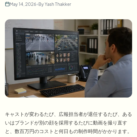
May 14, 2026
•
By
Yash Thakker
Sfocatura visi in blocco
Scambio viso - Video
Pipeline ad alto rendimento
Sfoca qualsiasi cosa
Intelligenza video
Zone, policy e revisione enterprise
API & SDK
Sfocatura video in batch
Automatizza upload, job e webhook
Elabora molti video in un’unica passata
Modulo di contatto
Intelligenza video
Rimozione sfondo in blocco
キャストが変わるたび、広報担当者が退任するたび、ある
いはブランドが別の顔を採用するたびに動画を撮り直す
と、数百万円のコストと何日もの制作時間がかかります。