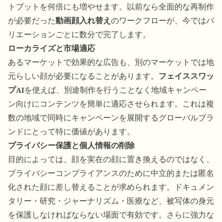
トプットを何倍にも増やせます。以前なら全面的な再制作
が必要だった
動画顔入れ替え
のワークフローが、今ではバ
リエーションごとに数分で完了します。
ローカライズと市場適応
あるマーケットで効果的な広告も、別のマーケットでは地
元らしい顔が必要になることがあります。
フェイススワッ
プAI
を使えば、別途制作を行うことなく地域キャンペー
ン向けにコンテンツを簡単に適応させられます。これは複
数の地域で同時にキャンペーンを展開するグローバルブラ
ンドにとって特に価値があります。
プライバシー保護と個人情報の削除
目的によっては、顔を実在の顔に置き換えるのではなく、
プライバシーコンプライアンスのために中立的または匿名
化された顔に差し替えることが求められます。ドキュメン
タリー・研究・ジャーナリズム・医療など、被写体の身元
を保護しなければならない場面で有効です。さらに強力な