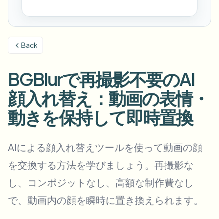
Sfoca targa
Telecamere campus, lezioni e privacy distrettuale
FAQ
Sfoca sfondo
Sfoca il viso
Media e intrattenimento
Choose language
Proiezioni, uscite e conformità
Blog
Sfoca qualsiasi cosa
Back
Sfoca sfondo
Retail ed e-commerce
Whitepapers
Filmati di negozi e magazzini
Sfoca qualsiasi cosa
BGBlurで再撮影不要のAI
Sfocatura registrazione schermo
Strumenti
Sanità
顔入れ替え：動画の表情・
AI Video Object Remover
Sfocatura conformità GDPR
Governance video in clinica e a contatto col paziente
Categoria
動きを保持して即時置換
Settore pubblico
Intervista di strada del vlogger
Prodotti
Sfoca Volti nelle Foto
FOIA, divulgazione sicura e oscuramento
Sfocatura gaming e streaming
AIによる顔入れ替えツールを使って動画の顔
Anonimizzazione del viso
を交換する方法を学びましょう。再撮影な
Anonimizzazione visi in blocco
Anonimizzatore Vocale
Batch di volume, retention e SLA
し、コンポジットなし、高額な制作費なし
Sfocatura targhe in blocco
で、動画内の顔を瞬時に置き換えられます。
Flotte, dashcam e parcheggi su larga scala
Scambio viso - Immagine