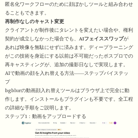
匿名化ワークフローのために
顔ぼかしツール
と組み合わせ
ることもできます。
再制作なしのキャスト変更
クライアントが制作後にタレントを変えたい場合や、権利
契約が成立しなかった場合でも、
AIフェイススワップ
が
あれば映像を無駄にせずに済みます。ディープラーニング
がこの技術を身近にする以前は不可能だったポスプロでの
再キャスティングが、追加の撮影日なしで実現します。
AIで動画の顔を入れ替える方法――ステップバイステッ
プ
bgblurの
動画顔入れ替え
ツールはブラウザ上で完全に動
作します。インストールもプラグインも不要です。全工程
の詳細な手順をご説明します。
ステップ1：動画をアップロードする