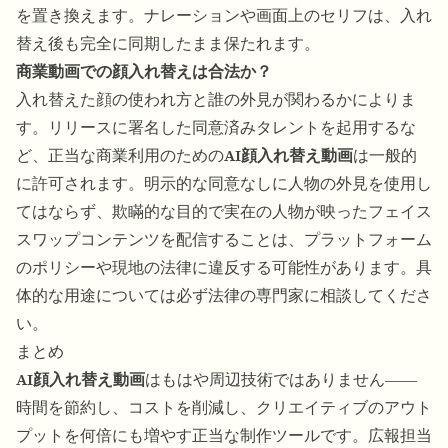
を置き換えます。ナレーションや画面上のセリフは、入れ
替え後も完全に同期したまま保たれます。
商業動画での顔入れ替えは合法か？
入れ替えた顔の使われ方と誰の外見が関わるかによりま
す。リリースに署名した同意済みタレントを起用するな
ど、正当な商業利用のための
AI顔入れ替え動画
は一般的
に許可されます。明示的な同意なしに人物の外見を使用し
てはならず、欺瞞的な目的で実在の人物が映ったフェイス
スワップコンテンツを配信することは、プラットフォーム
のポリシーや現地の法律に違反する可能性があります。具
体的な用途については必ず法律の専門家に相談してくださ
い。
まとめ
AI顔入れ替え動画
はもはや周辺技術ではありません――
時間を節約し、コストを削減し、クリエイティブのアウト
プットを何倍にも増やす正当な制作ツールです。広報担当