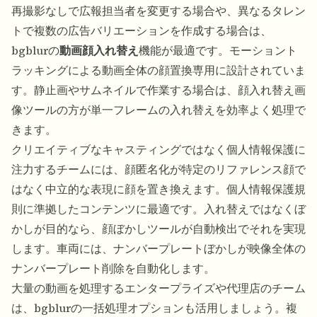
再撮影なしで広報担当者を変更する場合や、異なるタレン
トで複数の広告バリエーションを作成する場合は、
bgblurの
動画顔入れ替え
機能が最適です。モーショント
ラッキングによる動画全体の顔置換専用に設計されていま
す。静止画やサムネイルで作業する場合は、
顔入れ替え画
像ツール
の方が単一フレームの入れ替えを効率よく処理で
きます。
クリエイティブなキャスティングではなく個人情報保護に
注力するチームには、
顔匿名化
が特定のリファレンス顔で
はなく中立的な表現に顔を置き換えます。個人情報保護規
則に準拠したコンテンツに最適です。入れ替えではなくぼ
かしが目的なら、
顔ぼかしツール
が自動検出でそれを実現
します。車両には、
ナンバープレートぼかし
が映像全体の
ナンバープレート削除を自動化します。
大量の動画を処理するエンタープライズや代理店のチーム
は、bgblurの一括処理オプションも活用しましょう。複