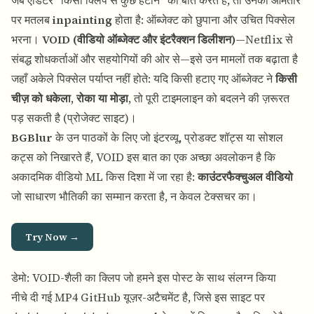
जब एडिटर "किसी क्लिप से कुछ हटाने" की बात करते हैं, तो उनका आमतौर
पर मतलब
inpainting
होता है: ऑब्जेक्ट को छुपाना और उचित पिक्सेल
भरना।
VOID (वीडियो ऑब्जेक्ट और इंटरैक्शन डिलीशन)
—Netflix से
संबद्ध शोधकर्ताओं और सहयोगियों की ओर से—इसे उन मामलों तक बढ़ाता है
जहाँ अकेले पिक्सेल पर्याप्त नहीं होते: यदि किसी हटाए गए ऑब्जेक्ट ने
किसी
चीज़ को धकेला, रोका या मोड़ा
, तो पूरी टाइमलाइन को बदलने की ज़रूरत
पड़ सकती है (
प्रोजेक्ट साइट
)।
BGBlur
के उन पाठकों के लिए जो इंटरव्यू, प्रोडक्ट शॉट्स या सोशल
कट्स को निखारते हैं, VOID इस बात का एक अच्छा अवलोकन है कि
अकादमिक वीडियो ML किस दिशा में जा रहा है:
काउंटरफैक्चुअल वीडियो
जो साधारण भौतिकी का सम्मान करता है, न केवल टेक्सचर का।
Try Now →
डेमो: VOID-शैली का क्लिप जो हमने इस पोस्ट के साथ संलग्न किया
नीचे दी गई MP4 GitHub यूज़र-अटैचमेंट है, जिसे इस साइट पर