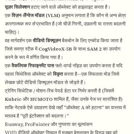
यूज़र सिलेक्शन
हटाए जाने वाले ऑब्जेक्ट को हाइलाइट करता है।
एक
विज़न-लैंग्वेज मॉडल (VLM)
अनुमान लगाता है कि कौन से अन्य क्षेत्र
कारणात्मक रूप से
प्रभावित हैं (जो चीज़ें गिरनी, उछलनी या रास्ता बदलनी
चाहिए)।
वह मार्गदर्शन एक
वीडियो डिफ्यूज़न
बैकबोन के लिए एन्कोड किया जाता है
जिसे समग्र स्टैक में
CogVideoX-5B
के साथ
SAM 2
का उपयोग
करने के रूप में वर्णित किया गया है।
एक
वैकल्पिक रिफाइनमेंट पास
फ्लो-वार्प्ड नॉइज़ का उपयोग करता है यदि
पहला सिंथेसिस ऑब्जेक्ट को
विकृत
करता है—एक विफलता मोड जिसे
लेखक छोटे वीडियो डिफ्यूज़न मॉडल से जोड़ते हैं।
ट्रेनिंग सिंथेटिक / मोशन-रिच पेयर्ड डेटा पर निर्भर करती है (जिसमें
Kubric
और
HUMOTO
शामिल हैं, जैसा उनके पेज पर सारांशित है)
ताकि नेटवर्क ऐसे उदाहरण देखे जहाँ "ऑब्जेक्ट A को हटाना" का वास्तव में
मतलब है "पूरी इंटरैक्शन को बदलना।"
Runway, ProPainter और गुणवत्ता का मूल्यांकन
VOID वीडियो ऑब्जेक्ट रिमूवल में मज़बूत बेसलाइन के विरुद्ध खुद को