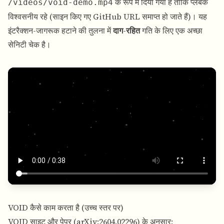
के रूप में दिया गया है ताकि प्लेबैक
/videos/void-demo.mp4
विश्वसनीय रहे (साइन किए गए GitHub URL समाप्त हो जाते हैं)। यह
इंटरैक्शन-जागरूक हटाने की तुलना में
दाग-रहित
गति के लिए एक अच्छा
सेनिटी चेक है।
VOID कैसे काम करता है (उच्च स्तर पर)
VOID साइट और पेपर (
arXiv:2604.02296
) के अनुसार: