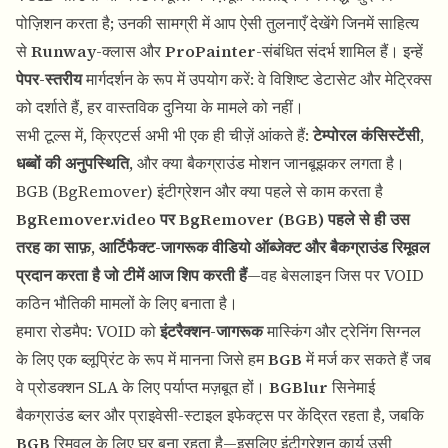
पोज़िशन करता है; उनकी सामग्री में आप ऐसी तुलनाएँ देखेंगे जिनमें साहित्य
से
Runway
-क्लास और
ProPainter
-संबंधित संदर्भ शामिल हैं। इन्हें
पेपर-स्तरीय
मार्गदर्शन के रूप में उपयोग करें: वे विशिष्ट डेटासेट और मेट्रिक्स
को दर्शाते हैं, हर वास्तविक दुनिया के मामले को नहीं।
सभी टूल्स में, क्रिएटर्स अभी भी एक ही चीज़ें आंकते हैं:
टेम्पोरल कंसिस्टेंसी
,
धब्बों की अनुपस्थिति
, और क्या बैकग्राउंड मोशन जानबूझकर लगता है।
BGB (BgRemover) इंटीग्रेशन और क्या पहले से काम करता है
BgRemover.video
पर BgRemover (BGB) पहले से ही उस
तरह का साफ़, आर्टिफैक्ट-जागरूक
वीडियो ऑब्जेक्ट और बैकग्राउंड रिमूवल
प्रदान करता है जो टीमें आज शिप करती हैं
—वह बेसलाइन जिस पर VOID
कठिन भौतिकी मामलों के लिए बनाता है।
हमारा रोडमैप: VOID को
इंटरैक्शन-जागरूक
मास्किंग और ट्रेनिंग सिग्नल
के लिए एक ब्लूप्रिंट के रूप में मानना जिसे हम
BGB
में मर्ज कर सकते हैं जब
वे प्रोडक्शन SLA के लिए पर्याप्त मज़बूत हों।
BGBlur
सिनेमाई
बैकग्राउंड ब्लर और प्राइवेसी-स्टाइल इफेक्ट्स पर केंद्रित रहता है, जबकि
BGB
रिमूवल के लिए घर बना रहता है—इसलिए इंटीग्रेशन कार्य उसी