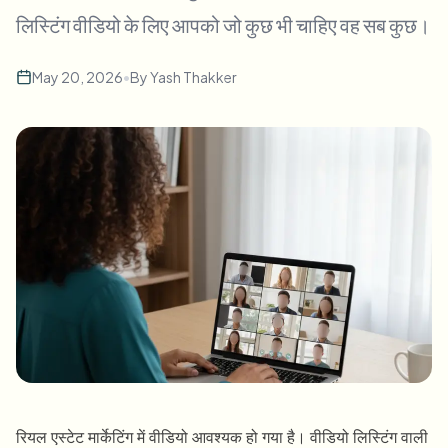
बल्क चेहरा ब्लर
लिस्टिंग वीडियो के लिए आपको जो कुछ भी चाहिए वह सब कुछ।
फेस स्वैप - वीडियो
हाई-थ्रूपुट पाइपलाइन
May 20, 2026
•
By
Yash Thakker
कुछ भी ब्लर करें
वीडियो इंटेलिजेंस
एंटरप्राइज़ ज़ोन, नीतियां और समीक्षा
API और SDK
बल्क वीडियो ब्लर
अपलोड, जॉब्स और वेबहुक ऑटोमेट करें
एक साथ कई वीडियो प्रोसेस करें
संपर्क फ़ॉर्म
वीडियो इंटेलिजेंस
बल्क बैकग्राउंड रिमूवल
रियल एस्टेट मार्केटिंग में वीडियो आवश्यक हो गया है। वीडियो लिस्टिंग वाली