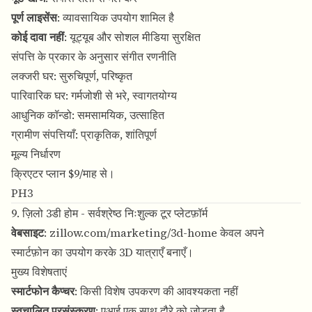
पूर्ण लाइसेंस
: व्यावसायिक उपयोग शामिल है
कोई दावा नहीं
: यूट्यूब और सोशल मीडिया सुरक्षित
संपत्ति के प्रकार के अनुसार संगीत रणनीति
लक्जरी घर: सुरुचिपूर्ण, परिष्कृत
पारिवारिक घर: गर्मजोशी से भरे, स्वागतयोग्य
आधुनिक कॉन्डो: समसामयिक, उत्साहित
ग्रामीण संपत्तियाँ: प्राकृतिक, शांतिपूर्ण
मूल्य निर्धारण
क्रिएटर प्लान $9/माह से।
PH3
9. ज़िलो 3डी होम - सर्वश्रेष्ठ निःशुल्क टूर प्लेटफ़ॉर्म
वेबसाइट
:
zillow.com/marketing/3d-home
केवल अपने
स्मार्टफ़ोन का उपयोग करके 3D यात्राएँ बनाएँ।
मुख्य विशेषताएं
स्मार्टफोन कैप्चर
: किसी विशेष उपकरण की आवश्यकता नहीं
स्वचालित प्रसंस्करण
: एआई एक साथ दौरे को जोड़ता है