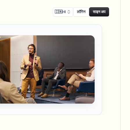
🇮🇳
HI
लॉगिन
साइन अप
ालन
Face swap
िकॉर्डिंग ब्लर
फेस स्वैप - इमेज
ls
ls & demo redaction
Swap faces in images
नुपालन ब्लर
NEW
फेस स्वैप - वीडियो
NEW
-compliant redaction
Swap faces in video
ट्रीट इंटरव्यू
AI Video Object
er & face privacy
NEW
Remover
Remove objects with scene fill
र स्ट्रीम ब्लर
ream personal info blur