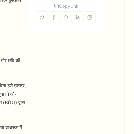
ता कि शुरुआत
Copy Link
ज और छवि की
िना इसे एकत्र,
सुधारने और
 (BfDI) द्वारा
ा बाथरूम में