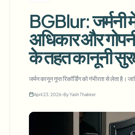
View all features
FOIA, सुरक्षित प्रकटीकरण और संपादन
Browse every blur tool in one place
BGBlur: जर्मनी में
Ecosys
संपर्क फ़ॉर्म
अधिकार और गोप
वॉल्यूम, अनुपालन और इंटीग्रेशन के बारे में हमसे बात करें।
वॉल्यूम तैयार
के तहत कानूनी सुर
Catego
संपर्क फ़ॉर्म
जर्मन कानून गुप्त रिकॉर्डिंग को गंभीरता से लेता
Nee
April 23, 2026
•
By
Yash Thakker
Queu
BAT