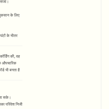
ी सजा।
नुकसान के लिए
टों के भीतर
ॉर्डिंग की, वह
एक औपचारिक
्ड भी बनता है
जा सके।
पका परिवेश निजी