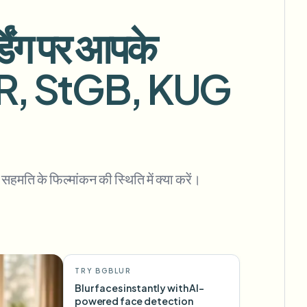
डिंग पर आपके
DPR, StGB, KUG
बल्क बैकग्राउंड रिमूवल
समर्पित बैकग्राउंड रिमूवल पाइपलाइन
View All
Government Agency
Advertising Agency
Ca
ति के फिल्मांकन की स्थिति में क्या करें।
TRY BGBLUR
Blur faces instantly with AI-
powered face detection