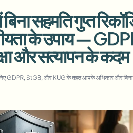
अपलोड, जॉब्स और वेबहुक ऑटोमेट करें
 बिना सहमति गुप्त रिकॉर्
tem
वीडियो इंटेलिजेंस
इकोसिस्टम
BETA
नीयता के उपाय — G
Ask questions and get AI summaries
वीडियो इंटेलिजेंस
वीडियो खोजें और समझें — Ceptory
क्षा और सत्यापन के कदम
ries
Vlogger
Moto Vlogger
Streamer
Journalist
 है। जानिए GDPR, StGB, और KUG के तहत आपके अधिकार और बिना सहम
d batch processing?
e many videos and blur in one run—for teams.
CH READY FOR TEAMS