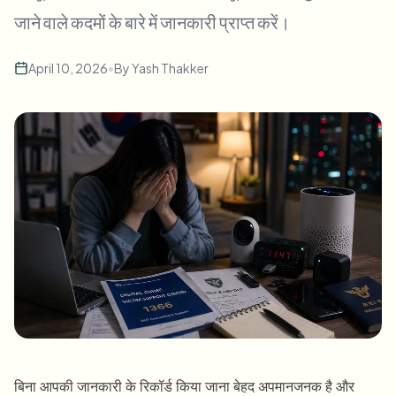
बल्क चेहरा ब्लर
जाने वाले कदमों के बारे में जानकारी प्राप्त करें।
फेस स्वैप - वीडियो
हाई-थ्रूपुट पाइपलाइन
April 10, 2026
•
By
Yash Thakker
कुछ भी ब्लर करें
वीडियो इंटेलिजेंस
एंटरप्राइज़ ज़ोन, नीतियां और समीक्षा
API और SDK
बल्क वीडियो ब्लर
अपलोड, जॉब्स और वेबहुक ऑटोमेट करें
एक साथ कई वीडियो प्रोसेस करें
संपर्क फ़ॉर्म
वीडियो इंटेलिजेंस
बल्क बैकग्राउंड रिमूवल
बिना आपकी जानकारी के रिकॉर्ड किया जाना बेहद अपमानजनक है और