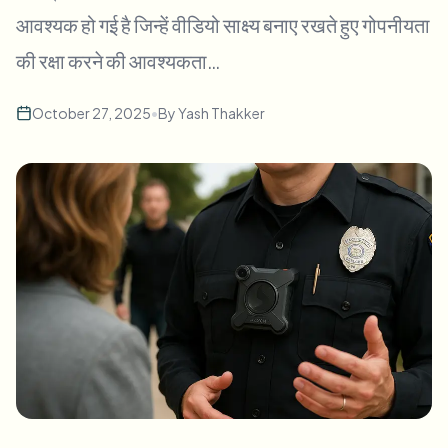
बल्क चेहरा ब्लर
आवश्यक हो गई है जिन्हें वीडियो साक्ष्य बनाए रखते हुए गोपनीयता
फेस स्वैप - वीडियो
हाई-थ्रूपुट पाइपलाइन
की रक्षा करने की आवश्यकता…
कुछ भी ब्लर करें
वीडियो इंटेलिजेंस
एंटरप्राइज़ ज़ोन, नीतियां और समीक्षा
October 27, 2025
•
By
Yash Thakker
API और SDK
बल्क वीडियो ब्लर
अपलोड, जॉब्स और वेबहुक ऑटोमेट करें
एक साथ कई वीडियो प्रोसेस करें
संपर्क फ़ॉर्म
वीडियो इंटेलिजेंस
बल्क बैकग्राउंड रिमूवल