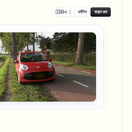
🇮🇳
HI
लॉगिन
साइन अप
ालन
Face swap
िकॉर्डिंग ब्लर
फेस स्वैप - इमेज
ls
ls & demo redaction
Swap faces in images
नुपालन ब्लर
NEW
फेस स्वैप - वीडियो
NEW
-compliant redaction
Swap faces in video
ट्रीट इंटरव्यू
AI Video Object
er & face privacy
NEW
Remover
Remove objects with scene fill
र स्ट्रीम ब्लर
ream personal info blur