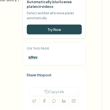
कनीकी उपाय है।
Automatically blur license
plates in videos
Detect and blur all license plates
automatically
Try Now
ON THIS PAGE
परिचय
Share this post
Copy Link