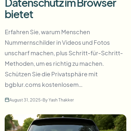
Datenschutz im Browser
Massen-Gesichtsweichzeichnung
Gesichtstausch - Video
bietet
Hochdurchsatz-Pipelines
Alles weichzeichnen
Video-Intelligenz
Erfahren Sie, warum Menschen
Enterprise-Zonen, Richtlinien und Überprüfung
Nummernschilder in Videos und Fotos
API & SDK
Bulk-Video-Blur
Uploads, Jobs und Webhooks automatisieren
unscharf machen, plus Schritt-für-Schritt-
Viele Videos auf einmal bearbeiten
Methoden, um es richtig zu machen.
Kontaktformular
Schützen Sie die Privatsphäre mit
bgblur.coms kostenlosem…
Video-Intelligenz
August 31, 2025
•
By
Yash Thakker
Massen-Hintergrundentfernung