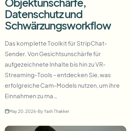
Objektunschärfe,
Massen-Gesichtsweichzeichnung
Gesichtstausch - Video
Datenschutz und
Hochdurchsatz-Pipelines
Schwärzungsworkflow
Alles weichzeichnen
Video-Intelligenz
Enterprise-Zonen, Richtlinien und Überprüfung
Das komplette Toolkit für StripChat-
API & SDK
Bulk-Video-Blur
Uploads, Jobs und Webhooks automatisieren
Sender. Von Gesichtsunschärfe für
Viele Videos auf einmal bearbeiten
aufgezeichnete Inhalte bis hin zu VR-
Kontaktformular
Streaming-Tools – entdecken Sie, was
erfolgreiche Cam-Models nutzen, um ihre
Video-Intelligenz
Einnahmen zu ma…
Massen-Hintergrundentfernung
May 20, 2026
•
By
Yash Thakker