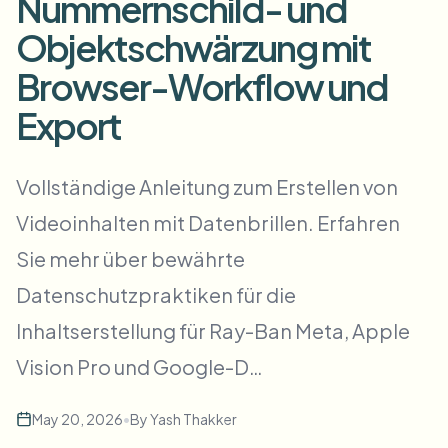
Nummernschild- und
Massen-Gesichtsweichzeichnung
Gesichtstausch - Video
Objektschwärzung mit
Hochdurchsatz-Pipelines
Browser-Workflow und
Alles weichzeichnen
Video-Intelligenz
Enterprise-Zonen, Richtlinien und Überprüfung
Export
API & SDK
Bulk-Video-Blur
Uploads, Jobs und Webhooks automatisieren
Vollständige Anleitung zum Erstellen von
Viele Videos auf einmal bearbeiten
Videoinhalten mit Datenbrillen. Erfahren
Kontaktformular
Sie mehr über bewährte
Datenschutzpraktiken für die
Video-Intelligenz
Inhaltserstellung für Ray-Ban Meta, Apple
Massen-Hintergrundentfernung
Vision Pro und Google-D…
May 20, 2026
•
By
Yash Thakker