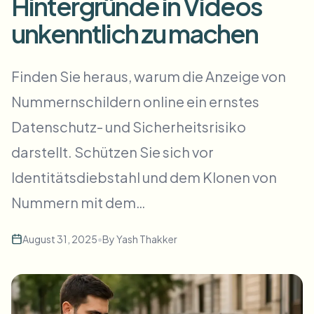
Hintergründe in Videos
Massen-Gesichtsweichzeichnung
Gesichtstausch - Video
unkenntlich zu machen
Hochdurchsatz-Pipelines
Alles weichzeichnen
Video-Intelligenz
Finden Sie heraus, warum die Anzeige von
Enterprise-Zonen, Richtlinien und Überprüfung
Nummernschildern online ein ernstes
API & SDK
Bulk-Video-Blur
Uploads, Jobs und Webhooks automatisieren
Datenschutz- und Sicherheitsrisiko
Viele Videos auf einmal bearbeiten
darstellt. Schützen Sie sich vor
Kontaktformular
Identitätsdiebstahl und dem Klonen von
Nummern mit dem…
Video-Intelligenz
August 31, 2025
•
By
Yash Thakker
Massen-Hintergrundentfernung