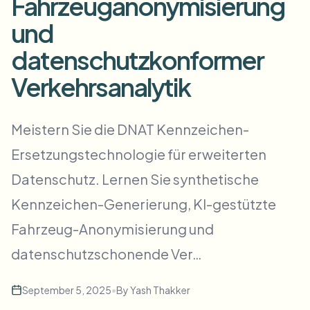
Fahrzeuganonymisierung
Massen-Gesichtsweichzeichnung
Gesichtstausch - Video
und
Hochdurchsatz-Pipelines
datenschutzkonformer
Alles weichzeichnen
Video-Intelligenz
Enterprise-Zonen, Richtlinien und Überprüfung
Verkehrsanalytik
API & SDK
Bulk-Video-Blur
Uploads, Jobs und Webhooks automatisieren
Meistern Sie die DNAT Kennzeichen-
Viele Videos auf einmal bearbeiten
Ersetzungstechnologie für erweiterten
Kontaktformular
Datenschutz. Lernen Sie synthetische
Kennzeichen-Generierung, KI-gestützte
Video-Intelligenz
Fahrzeug-Anonymisierung und
Massen-Hintergrundentfernung
datenschutzschonende Ver…
September 5, 2025
•
By
Yash Thakker