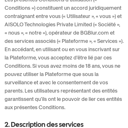
Flouter la plaque
Caméras de campus, cours et confidentialité de district
Conditions ») constituent un accord juridiquement
FAQ
Flouter l'arrière-plan
Flouter le visage
Médias et divertissement
contraignant entre vous (« Utilisateur », « vous ») et
Choose language
Visionnages, sorties et conformité
Blog
Flouter n'importe quoi
AISOLO Technologies Private Limited (« Société »,
Flouter l'arrière-plan
« nous », « notre »), opérateur de BGBlur.com et
Commerce de détail et e-commerce
Whitepapers
des services associés (« Plateforme », « Services »).
Images de magasins et d'entrepôts
Flouter n'importe quoi
Flou d'enregistrement d'écran
En accédant, en utilisant ou en vous inscrivant sur
Outils
Santé
AI Video Object Remover
la Plateforme, vous acceptez d'être lié par ces
Flou de conformité RGPD
Gouvernance vidéo clinique et patient
Catégorie
Conditions. Si vous avez moins de 18 ans, vous ne
Secteur public
Interview de rue du vlogueur
pouvez utiliser la Plateforme que sous la
Produits
Flouter un visage sur une photo
FOIA, divulgation sécurisée et rédaction
surveillance et avec le consentement de vos
Flou gaming et stream
Anonymisation des visages
parents. Les utilisateurs représentant des entités
Anonymisation faciale en masse
garantissent qu'ils ont le pouvoir de lier ces entités
Anonymiseur de Voix
Lots en volume, rétention et SLA
aux présentes Conditions.
Flou de plaques en masse
Flotte, dashcam et parking à grande échelle
Échange de visage - Image
2. Description des services