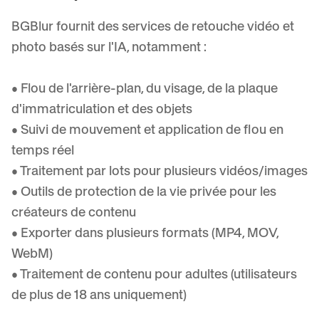
Flou facial en masse
Échange de visage - Vidéo
BGBlur fournit des services de retouche vidéo et
Pipelines à haut débit
photo basés sur l'IA, notamment :
Flouter n'importe quoi
Intelligence vidéo
Zones, politiques et révision d'entreprise
• Flou de l'arrière-plan, du visage, de la plaque
API & SDK
d'immatriculation et des objets
Flou vidéo par lot
Automatiser les téléchargements, tâches et webhooks
• Suivi de mouvement et application de flou en
Traitez plusieurs vidéos en une fois
temps réel
Formulaire de contact
• Traitement par lots pour plusieurs vidéos/images
• Outils de protection de la vie privée pour les
Intelligence vidéo
créateurs de contenu
• Exporter dans plusieurs formats (MP4, MOV,
Suppression d'arrière-plan en masse
WebM)
• Traitement de contenu pour adultes (utilisateurs
de plus de 18 ans uniquement)