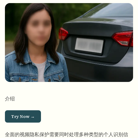
批量人脸模糊
换脸 - 视频
高吞吐量流水线
模糊任何内容
视频智能
企业区域、策略和审核
API 和 SDK
批量视频模糊
自动化上传、任务和Webhook
一次处理多个视频
联系表单
视频智能
介绍
批量背景移除
Try Now →
全面的视频隐私保护需要同时处理多种类型的个人识别信