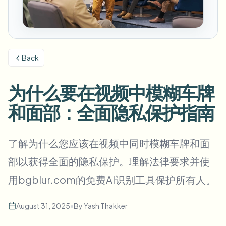
模糊车牌
校园摄像头、讲座和地区批量隐私
常见问题
模糊背景
模糊人脸
媒体与娱乐
Choose language
试映、发布和合规
博客
模糊任何内容
模糊背景
Back
零售与电商
Whitepapers
门店和仓库镜头
模糊任何内容
屏幕录制模糊
为什么要在视频中模糊车牌
工具
医疗
AI Video Object Remover
GDPR合规模糊
诊所和面向患者的视频管理
和面部：全面隐私保护指南
分类
公共部门
街头采访模糊
产品
在线模糊照片中的人脸
FOIA、安全披露和编辑
了解为什么您应该在视频中同时模糊车牌和面
游戏与直播模糊
人脸匿名化
部以获得全面的隐私保护。理解法律要求并使
批量人脸匿名化
用bgblur.com的免费AI识别工具保护所有人。
语音匿名处理器
大批量、保留期和SLA
批量车牌模糊
August 31, 2025
•
By
Yash Thakker
车队、行车记录仪和停车场大规模处理
换脸 - 图片