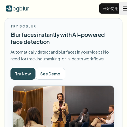
bgblur
开始使用
TRY BGBLUR
视频背景虚化
Blur faces instantly with AI-powered
face detection
价格
Automatically detect and blur faces in your videos
No
need for tracking, masking, or in-depth workflows
示例
Try Now
See Demo
功能
查看所有示例
浏览完整示例库
企业
View all features
Browse every blur tool in one place
模糊人脸
资源
模糊车牌
学校与教育