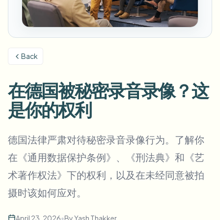
模糊车牌
校园摄像头、讲座和地区批量隐私
常见问题
模糊背景
模糊人脸
媒体与娱乐
Choose language
试映、发布和合规
博客
模糊任何内容
模糊背景
Back
零售与电商
Whitepapers
门店和仓库镜头
模糊任何内容
屏幕录制模糊
在德国被秘密录音录像？这
工具
医疗
AI Video Object Remover
GDPR合规模糊
诊所和面向患者的视频管理
是你的权利
分类
公共部门
街头采访模糊
产品
在线模糊照片中的人脸
FOIA、安全披露和编辑
德国法律严肃对待秘密录音录像行为。了解你
游戏与直播模糊
人脸匿名化
在《通用数据保护条例》、《刑法典》和《艺
批量人脸匿名化
术著作权法》下的权利，以及在未经同意被拍
语音匿名处理器
大批量、保留期和SLA
摄时该如何应对。
批量车牌模糊
车队、行车记录仪和停车场大规模处理
换脸 - 图片
April 23, 2026
•
By
Yash Thakker