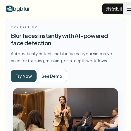
bgblur
开始使用
TRY BGBLUR
视频背景虚化
Blur faces instantly with AI-powered
face detection
价格
Automatically detect and blur faces in your videos
No
need for tracking, masking, or in-depth workflows
示例
Try Now
See Demo
功能
查看所有示例
浏览完整示例库
企业
View all features
Browse every blur tool in one place
模糊人脸
资源
模糊车牌
学校与教育