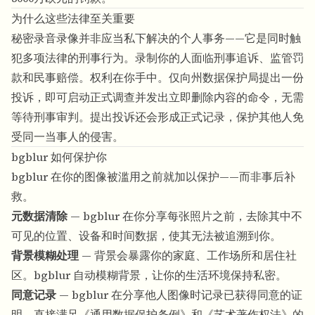
为什么这些法律至关重要
秘密录音录像并非应当私下解决的个人事务——它是同时触
犯多项法律的刑事行为。录制你的人面临刑事追诉、监管罚
款和民事赔偿。权利在你手中。仅向州数据保护局提出一份
投诉，即可启动正式调查并发出立即删除内容的命令，无需
等待刑事审判。提出投诉还会形成正式记录，保护其他人免
受同一当事人的侵害。
bgblur 如何保护你
bgblur 在你的图像被滥用之前就加以保护——而非事后补
救。
元数据清除
— bgblur 在你分享每张照片之前，去除其中不
可见的位置、设备和时间数据，使其无法被追溯到你。
背景模糊处理
— 背景会暴露你的家庭、工作场所和居住社
区。bgblur 自动模糊背景，让你的生活环境保持私密。
同意记录
— bgblur 在分享他人图像时记录已获得同意的证
明，直接满足《通用数据保护条例》和《艺术著作权法》的