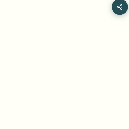
STAY CONNECTED
Join thousands of creators who trust our AI-powered