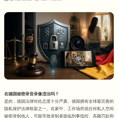
批量人脸模糊
换脸 - 视频
高吞吐量流水线
模糊任何内容
视频智能
企业区域、策略和审核
API 和 SDK
批量视频模糊
自动化上传、任务和Webhook
一次处理多个视频
联系表单
视频智能
批量背景移除
在德国秘密录音录像违法吗？
是的，德国法律对此态度十分严肃。德国拥有全球最完善的
隐私保护法律框架之一。在家中、工作场所或任何私人空间
秘密录制他人，可能导致录制者面临刑事指控、高额罚款和