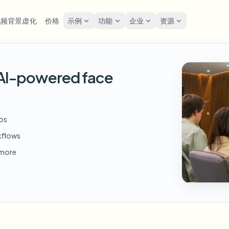
视频背景虚化
价格
示例
功能
企业
资源
lur
解决方案
隐私与合规
Privacy
h AI-powered face
糊人脸
模糊车牌
工具
批量人脸匿名化
屏幕
FAST
POPULAR
在线模糊照片中的人脸
me-by-frame face tracking
Auto-detect plates
Free video and image editing too
大批量、保留期和SLA
Tutoria
Blur faces in photos
分类
糊车牌
GDP
模糊人脸
批量车牌模糊
FAST
POPULAR
eos
人脸匿名化
Browse by workflow or use case
hcam & street footage
Privacy
Frame-by-frame tracking
车队、行车记录仪和停车场大规
Team-grade redaction
kflows
产品
糊背景
街头
AI
模糊背景
批量人脸模糊
d more
AI
Explore our full product lineup
语音匿名处理器
ematic depth of field
Bystand
No green screen needed
高吞吐量流水线
AI voice masking
糊任何内容
游戏
模糊任何内容
模糊任何内容
os, text & custom regions
Live st
Use a prompt or draw a box
企业区域、策略和审核
around what to blur
API 和 SDK