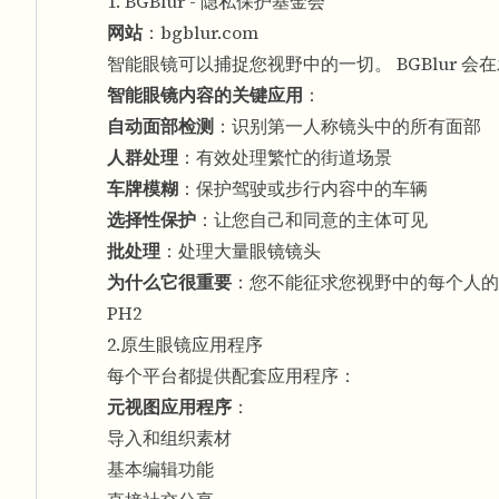
1. BGBlur - 隐私保护基金会
网站
：
bgblur.com
智能眼镜可以捕捉您视野中的一切。 BGBlur 
智能眼镜内容的关键应用
：
自动面部检测
：识别第一人称镜头中的所有面部
人群处理
：有效处理繁忙的街道场景
车牌模糊
：保护驾驶或步行内容中的车辆
选择性保护
：让您自己和同意的主体可见
批处理
：处理大量眼镜镜头
为什么它很重要
：您不能征求您视野中的每个人的同
PH2
2.原生眼镜应用程序
每个平台都提供配套应用程序：
元视图应用程序
：
导入和组织素材
基本编辑功能