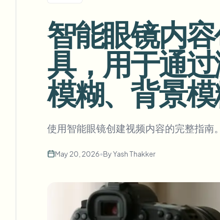
View all features
FOIA、安全披露和编辑
Browse every blur tool in one place
智能眼镜内容创建
Ecosys
联系表单
具，用于通过
与我们洽谈批量、合规和集成需求。
批量处理就绪
模糊、背景模
Catego
联系表单
使用智能眼镜创建视频内容的完整指南。了解 Ra
Nee
May 20, 2026
•
By
Yash Thakker
Queu
BAT