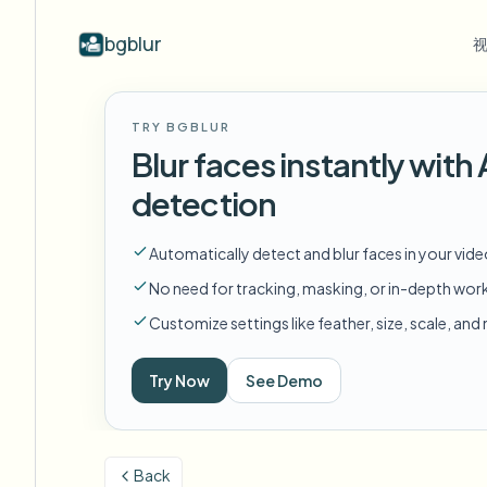
bgblur
按行业
视频模糊
Video b
TRY BGBLUR
Blur video with AI
视频模糊示例
Blur faces instantly wit
学校与教育
模
博客
Hide faces, plates, and backgrounds in
展示人脸模糊、车牌、背景和选择性
Tips, tutorials, and product updates
校园摄像头、讲座和地区批量隐私
Fra
detection
your browser.
遮蔽的真实视频片段。
查看所有示例
常见问题
模
媒体与娱乐
Automatically detect and blur faces in your vid
浏览完整示例库
Answers to common questions
Das
试映、发布和合规
No need for tracking, masking, or in-depth wor
Whitepapers
模
零售与电商
Customize settings like feather, size, scale, an
Privacy compliance research reports
Cin
门店和仓库镜头
Start with a clip
Try Now
See Demo
模
Upload a video and blur in
医疗
minutes.
Log
诊所和面向患者的视频管理
开始使用
Back
公共部门