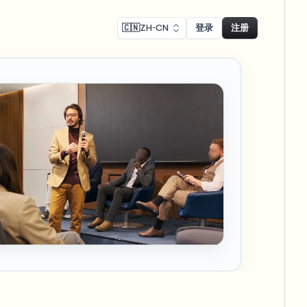
🇨🇳
ZH-CN
登录
注册
Face swap
录制模糊
换脸 - 图片
ls
ls & demo redaction
Swap faces in images
R合规模糊
NEW
换脸 - 视频
NEW
-compliant redaction
模处理
Swap faces in video
采访模糊
AI Video Object
er & face privacy
NEW
Remover
Remove objects with scene fill
与直播模糊
ream personal info blur