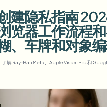
自动化上传、任务和Webhook
隐私指南 2026：
tem
视频智能
生态系统
BETA
浏览器工作流程和
Ask questions and get AI summaries
视频智能
搜索和理解视频 — Ceptory
糊、车牌和对象编
ries
Vlogger
Moto Vlogger
Streamer
Journalist
y-Ban Meta、Apple Vision Pro 和 
d batch processing?
e many videos and blur in one run—for teams.
CH READY FOR TEAMS