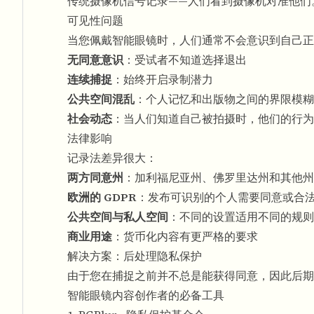
传统摄像机信号记录——人们看到摄像机对准他们
可见性问题
当您佩戴智能眼镜时，人们通常不会意识到自己正
无同意意识
：受试者不知道选择退出
连续捕捉
：始终开启录制潜力
公共空间混乱
：个人记忆和出版物之间的界限模糊
社会动态
：当人们知道自己被拍摄时，他们的行为
法律影响
记录法差异很大：
两方同意州
：加利福尼亚州、佛罗里达州和其他州
欧洲的 GDPR
：发布可识别的个人需要同意或合
公共空间与私人空间
：不同的设置适用不同的规则
商业用途
：货币化内容有更严格的要求
解决方案：后处理隐私保护
由于您在捕捉之前并不总是能获得同意，因此后
智能眼镜内容创作者的必备工具