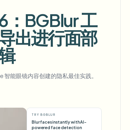
BGBlur 工
导出进行面部
批量背景移除
专用背景移除流水线
辑
View All
Government Agency
Advertising Agency
Ca
Google 智能眼镜内容创建的隐私最佳实践。
TRY BGBLUR
Blur faces instantly with AI-
powered face detection