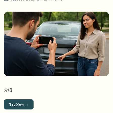
批量人脸模糊
换脸 - 视频
高吞吐量流水线
模糊任何内容
视频智能
企业区域、策略和审核
API 和 SDK
批量视频模糊
自动化上传、任务和Webhook
一次处理多个视频
联系表单
视频智能
批量背景移除
介绍
Try Now →