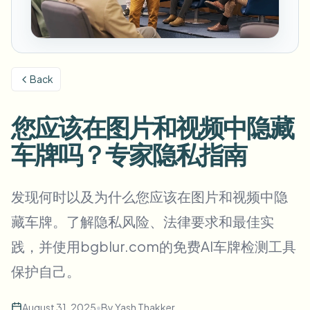
模糊车牌
校园摄像头、讲座和地区批量隐私
常见问题
模糊背景
模糊人脸
媒体与娱乐
Choose language
试映、发布和合规
博客
模糊任何内容
模糊背景
Back
零售与电商
Whitepapers
门店和仓库镜头
模糊任何内容
屏幕录制模糊
您应该在图片和视频中隐藏
工具
医疗
AI Video Object Remover
GDPR合规模糊
诊所和面向患者的视频管理
车牌吗？专家隐私指南
分类
公共部门
街头采访模糊
产品
在线模糊照片中的人脸
FOIA、安全披露和编辑
发现何时以及为什么您应该在图片和视频中隐
游戏与直播模糊
人脸匿名化
藏车牌。了解隐私风险、法律要求和最佳实
批量人脸匿名化
践，并使用bgblur.com的免费AI车牌检测工具
语音匿名处理器
大批量、保留期和SLA
保护自己。
批量车牌模糊
车队、行车记录仪和停车场大规模处理
换脸 - 图片
August 31, 2025
•
By
Yash Thakker