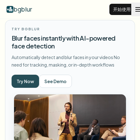
bgblur
开始使用
TRY BGBLUR
视频背景虚化
Blur faces instantly with AI-powered
face detection
价格
Automatically detect and blur faces in your videos
No
need for tracking, masking, or in-depth workflows
示例
Try Now
See Demo
功能
查看所有示例
浏览完整示例库
企业
View all features
Browse every blur tool in one place
模糊人脸
资源
模糊车牌
学校与教育