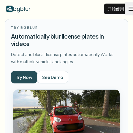
bgblur
开始使用
TRY BGBLUR
视频背景虚化
Automatically blur license plates in
videos
价格
Detect and blur all license plates automatically
Works
with multiple vehicles and angles
示例
Try Now
See Demo
功能
查看所有示例
浏览完整示例库
企业
View all features
Browse every blur tool in one place
模糊人脸
资源
模糊车牌
学校与教育