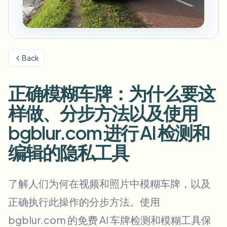
模糊车牌
校园摄像头、讲座和地区批量隐私
常见问题
模糊背景
模糊人脸
媒体与娱乐
Choose language
试映、发布和合规
博客
模糊任何内容
模糊背景
Back
零售与电商
Whitepapers
门店和仓库镜头
模糊任何内容
屏幕录制模糊
正确模糊车牌：为什么要这
工具
医疗
AI Video Object Remover
GDPR合规模糊
诊所和面向患者的视频管理
样做、分步方法以及使用
分类
公共部门
街头采访模糊
bgblur.com 进行 AI 检测和
产品
在线模糊照片中的人脸
FOIA、安全披露和编辑
编辑的隐私工具
游戏与直播模糊
人脸匿名化
批量人脸匿名化
语音匿名处理器
了解人们为何在视频和照片中模糊车牌，以及
大批量、保留期和SLA
正确执行此操作的分步方法。使用
批量车牌模糊
车队、行车记录仪和停车场大规模处理
bgblur.com 的免费 AI 车牌检测和模糊工具保
换脸 - 图片