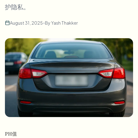
批量人脸模糊
护隐私。
换脸 - 视频
高吞吐量流水线
August 31, 2025
•
By
Yash Thakker
模糊任何内容
视频智能
企业区域、策略和审核
API 和 SDK
批量视频模糊
自动化上传、任务和Webhook
一次处理多个视频
联系表单
视频智能
批量背景移除
PH值