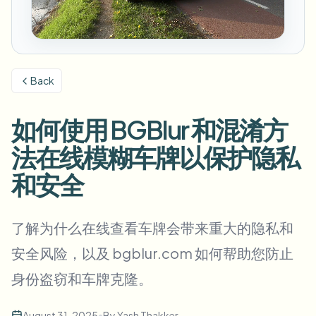
模糊车牌
校园摄像头、讲座和地区批量隐私
常见问题
模糊背景
模糊人脸
媒体与娱乐
Choose language
试映、发布和合规
博客
模糊任何内容
模糊背景
Back
零售与电商
Whitepapers
门店和仓库镜头
模糊任何内容
屏幕录制模糊
如何使用 BGBlur 和混淆方
工具
医疗
AI Video Object Remover
GDPR合规模糊
诊所和面向患者的视频管理
法在线模糊车牌以保护隐私
分类
公共部门
街头采访模糊
和安全
产品
在线模糊照片中的人脸
FOIA、安全披露和编辑
游戏与直播模糊
人脸匿名化
了解为什么在线查看车牌会带来重大的隐私和
批量人脸匿名化
安全风险，以及 bgblur.com 如何帮助您防止
语音匿名处理器
大批量、保留期和SLA
身份盗窃和车牌克隆。
批量车牌模糊
车队、行车记录仪和停车场大规模处理
换脸 - 图片
August 31, 2025
•
By
Yash Thakker