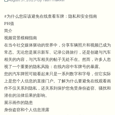
批量人脸模糊
换脸 - 视频
高吞吐量流水线
#为什么您应该避免在线查看车牌：隐私和安全指南
模糊任何内容
PH值
视频智能
企业区域、策略和审核
简介
视频背景模糊指南
API 和 SDK
批量视频模糊
自动化上传、任务和Webhook
在当今社交媒体驱动的世界中，分享车辆照片和视频已成为
一次处理多个视频
常态。无论您是展示新车、记录公路旅行，还是创建与汽车
联系表单
相关的内容，与汽车相关的帖子无处不在。然而，许多人忽
视了一个重要的隐私风险：在线内容中车牌号的暴露。
您的汽车牌照可能看起来只是一系列数字和字母，但它实际
视频智能
上是您个人信息的直接门户。了解为什么要避免在线观看画
作不仅关系到隐私，还关系到保护您免受身份盗窃、骚扰和
批量背景移除
潜在的法律后果的影响。
展示画作的隐患
身份盗窃和个人信息泄露