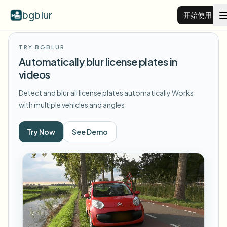
bgblur
开始使用
TRY BGBLUR
视频背景虚化
Automatically blur license plates in
videos
价格
Detect and blur all license plates automatically
Works
with multiple vehicles and angles
示例
Try Now
See Demo
功能
查看所有示例
浏览完整示例库
企业
View all features
Browse every blur tool in one place
模糊人脸
资源
模糊车牌
学校与教育