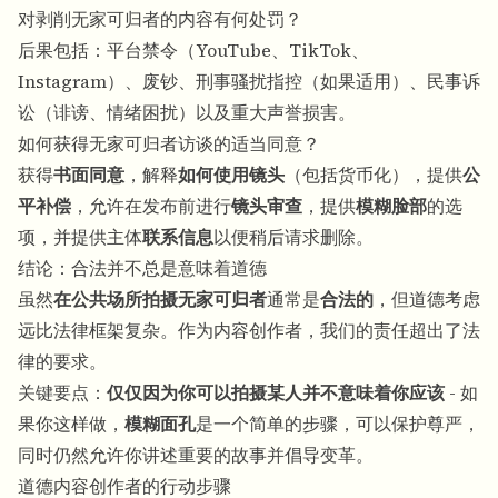
对剥削无家可归者的内容有何处罚？
后果包括：平台禁令（YouTube、TikTok、
Instagram）、废钞、刑事骚扰指控（如果适用）、民事诉
讼（诽谤、情绪困扰）以及重大声誉损害。
如何获得无家可归者访谈的适当同意？
获得
书面同意
，解释
如何使用镜头
（包括货币化），提供
公
平补偿
，允许在发布前进行
镜头审查
，提供
模糊脸部
的选
项，并提供主体
联系信息
以便稍后请求删除。
结论：合法并不总是意味着道德
虽然
在公共场所拍摄无家可归者
通常是
合法的
，但道德考虑
远比法律框架复杂。作为内容创作者，我们的责任超出了法
律的要求。
关键要点：
仅仅因为你可以拍摄某人并不意味着你应该
- 如
果你这样做，
模糊面孔
是一个简单的步骤，可以保护尊严，
同时仍然允许你讲述重要的故事并倡导变革。
道德内容创作者的行动步骤