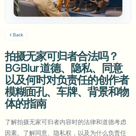
模糊车牌
校园摄像头、讲座和地区批量隐私
常见问题
模糊背景
模糊人脸
媒体与娱乐
Choose language
试映、发布和合规
博客
模糊任何内容
模糊背景
Back
零售与电商
Whitepapers
门店和仓库镜头
模糊任何内容
屏幕录制模糊
拍摄无家可归者合法吗？
工具
医疗
AI Video Object Remover
GDPR合规模糊
诊所和面向患者的视频管理
BGBlur 道德、隐私、同意
分类
公共部门
街头采访模糊
以及何时对负责任的创作者
产品
在线模糊照片中的人脸
FOIA、安全披露和编辑
模糊面孔、车牌、背景和物
游戏与直播模糊
人脸匿名化
体的指南
批量人脸匿名化
语音匿名处理器
大批量、保留期和SLA
了解拍摄无家可归者内容时的法律和道德考虑
批量车牌模糊
车队、行车记录仪和停车场大规模处理
换脸 - 图片
因素。了解同意、隐私权，以及为什么负责任