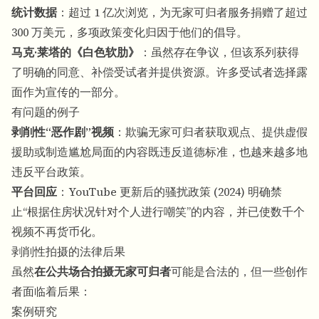
统计数据
：超过 1 亿次浏览，为无家可归者服务捐赠了超过
300 万美元，多项政策变化归因于他们的倡导。
马克·莱塔的《白色软肋》
：虽然存在争议，但该系列获得
了明确的同意、补偿受试者并提供资源。许多受试者选择露
面作为宣传的一部分。
有问题的例子
剥削性“恶作剧”视频
：欺骗无家可归者获取观点、提供虚假
援助或制造尴尬局面的内容既违反道德标准，也越来越多地
违反平台政策。
平台回应
：YouTube 更新后的骚扰政策 (2024) 明确禁
止“根据住房状况针对个人进行嘲笑”的内容，并已使数千个
视频不再货币化。
剥削性拍摄的法律后果
虽然
在公共场合拍摄无家可归者
可能是合法的，但一些创作
者面临着后果：
案例研究