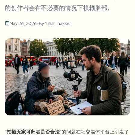
批量人脸模糊
的创作者会在不必要的情况下模糊脸部。
换脸 - 视频
高吞吐量流水线
May 26, 2026
•
By
Yash Thakker
模糊任何内容
视频智能
企业区域、策略和审核
API 和 SDK
批量视频模糊
自动化上传、任务和Webhook
一次处理多个视频
联系表单
视频智能
批量背景移除
“
拍摄无家可归者是否合法
”的问题在社交媒体平台上引发了