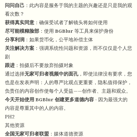
问问自己
：此内容是服务于我的主题的兴趣还是只是我的观
看次数？
获得真实同意
：确保受试者了解镜头将如何使用
尽可能模糊脸部
：使用
BGBlur
等工具来保护身份
分享利润
：如果货币化，公平地补偿主体
关注解决方案
：强调系统性问题和资源，而不仅仅是个人悲
剧
跟进
：拍摄后不要放弃拍摄对象
通过选择
无家可归者视频中的面孔
，即使法律没有要求，您
也是在发表声明：人的尊严比观点更重要，隐私值得保护，
负责任的内容创作使每个人受益——创作者、主题和观众。
今天开始使用 BGBlur 创建更多道德内容
- 因为最强大的
内容是尊重其中的人的内容。
PH2
其他资源
全国无家可归者联盟
：
媒体道德资源