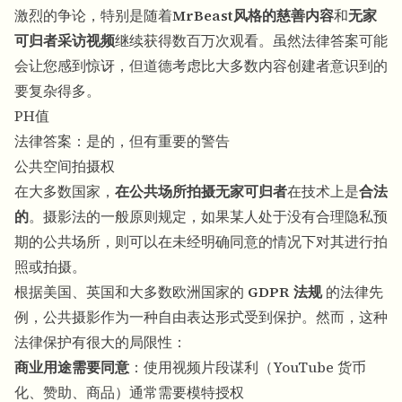
激烈的争论，特别是随着
MrBeast风格的慈善内容
和
无家
可归者采访视频
继续获得数百万次观看。虽然法律答案可能
会让您感到惊讶，但道德考虑比大多数内容创建者意识到的
要复杂得多。
PH值
法律答案：是的，但有重要的警告
公共空间拍摄权
在大多数国家，
在公共场所拍摄无家可归者
在技术上是
合法
的
。摄影法的一般原则规定，如果某人处于没有合理隐私预
期的公共场所，则可以在未经明确同意的情况下对其进行拍
照或拍摄。
根据美国、英国和大多数欧洲国家的
GDPR 法规
的法律先
例，公共摄影作为一种自由表达形式受到保护。然而，这种
法律保护有很大的局限性：
商业用途需要同意
：使用视频片段谋利（YouTube 货币
化、赞助、商品）通常需要模特授权