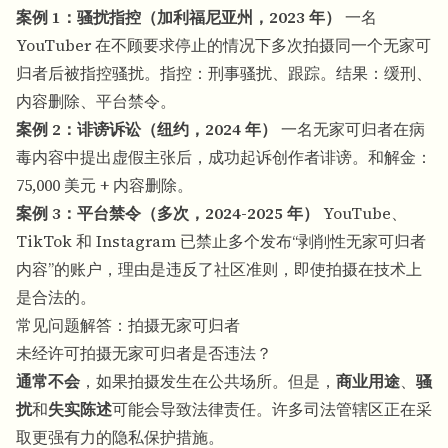
案例 1：骚扰指控（加利福尼亚州，2023 年）
一名
YouTuber 在不顾要求停止的情况下多次拍摄同一个无家可
归者后被指控骚扰。指控：刑事骚扰、跟踪。结果：缓刑、
内容删除、平台禁令。
案例 2：诽谤诉讼（纽约，2024 年）
一名无家可归者在病
毒内容中提出虚假主张后，成功起诉创作者诽谤。和解金：
75,000 美元 + 内容删除。
案例 3：平台禁令（多次，2024-2025 年）
YouTube、
TikTok 和 Instagram 已禁止多个发布“剥削性无家可归者
内容”的账户，理由是违反了社区准则，即使拍摄在技术上
是合法的。
常见问题解答：拍摄无家可归者
未经许可拍摄无家可归者是否违法？
通常不会
，如果拍摄发生在公共场所。但是，
商业用途
、
骚
扰
和
失实陈述
可能会导致法律责任。许多司法管辖区正在采
取更强有力的隐私保护措施。