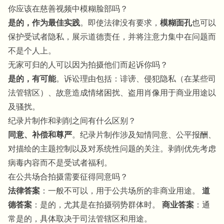
你应该在慈善视频中模糊脸部吗？
是的，作为最佳实践
。即使法律没有要求，
模糊面孔
也可以
保护受试者隐私，展示道德责任，并将注意力集中在问题而
不是个人上。
无家可归的人可以因为拍摄他们而起诉你吗？
是的，有可能
。诉讼理由包括：诽谤、侵犯隐私（在某些司
法管辖区）、故意造成情绪困扰、盗用肖像用于商业用途以
及骚扰。
纪录片制作和剥削之间有什么区别？
同意、补偿和尊严
。纪录片制作涉及知情同意、公平报酬、
对描绘的主题控制以及对系统性问题的关注。剥削优先考虑
病毒内容而不是受试者福利。
在公共场合拍摄需要征得同意吗？
法律答案
：一般不可以，用于公共场所的非商业用途。
道
德答案
：是的，尤其是在拍摄弱势群体时。
商业答案
：通
常是的，具体取决于司法管辖区和用途。