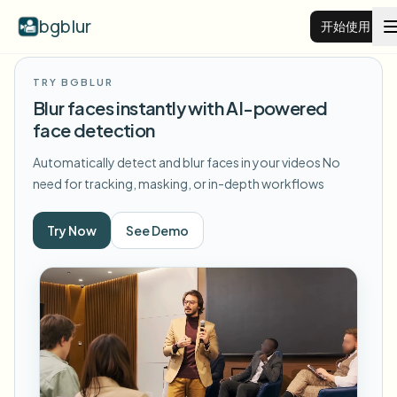
bgblur
开始使用
TRY BGBLUR
视频背景虚化
Blur faces instantly with AI-powered
face detection
价格
Automatically detect and blur faces in your videos
No
need for tracking, masking, or in-depth workflows
示例
Try Now
See Demo
功能
查看所有示例
浏览完整示例库
企业
View all features
Browse every blur tool in one place
模糊人脸
资源
模糊车牌
学校与教育