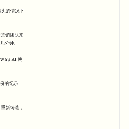
镜头的情况下
效营销团队来
几分钟。
swap AI
使
份的纪录
中重新铸造，