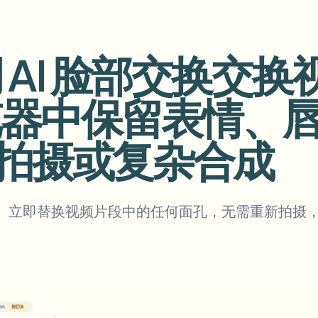
自动化上传、任务和Webhook
tem
使用 AI 脸部交换交
视频智能
生态系统
BETA
Ask questions and get AI summaries
视频智能
浏览器中保留表情、
搜索和理解视频 — Ceptory
ries
拍摄或复杂合成
Vlogger
Moto Vlogger
Streamer
Journalist
d batch processing?
换脸。立即替换视频片段中的任何面孔，无需重新拍摄
e many videos and blur in one run—for teams.
CH READY FOR TEAMS