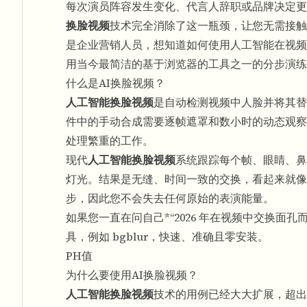
每次演员阵容发生变化、代言人辞职或品牌决定
换脸视频
技术完全消除了这一瓶颈，让您无需接触
是企业营销人员，想知道如何使用人工智能在视频
用当今最简洁的基于浏览器的工具之一的分步演练
什么是AI换脸视频？
人工智能换脸视频
是自动检测视频中人脸并将其替
件中的手​​动合成需要逐帧遮罩和数小时的动态观察不
处理繁重的工作。
现代
人工智能换脸视频
系统跟踪每个帧、眼睛、鼻
灯光。结果是无缝、时间一致的交换，看起来就像
步，因此您不会失去任何原始的表演能量。
如果您一直在问自己*“2026 年在视频中交换面
具，例如 bgblur，快速、准确且零安装。
PH值
为什么要使用AI换脸视频？
人工智能换脸视频
技术的用例已经大大扩展，超出