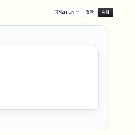
🇨🇳
ZH-CN
登录
注册
Face swap
录制模糊
换脸 - 图片
ls
ls & demo redaction
Swap faces in images
R合规模糊
NEW
换脸 - 视频
NEW
-compliant redaction
模处理
Swap faces in video
采访模糊
AI Video Object
er & face privacy
NEW
Remover
Remove objects with scene fill
与直播模糊
ream personal info blur