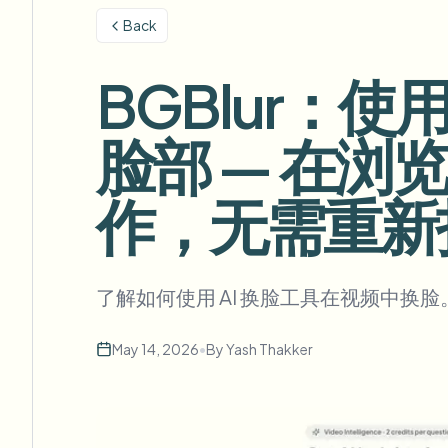
View all features
FOIA、安全披露和编辑
Back
Browse every blur tool in one place
Ecosys
BGBlur：
联系表单
与我们洽谈批量、合规和集成需求。
脸部 — 在
批量处理就绪
Catego
联系表单
作，无需重新
Nee
了解如何使用 AI 换脸工具在视频中
Queu
BAT
May 14, 2026
•
By
Yash Thakker