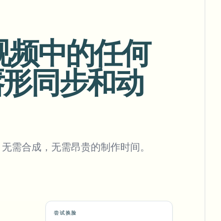
换视频中的任何
批量背景移除
唇形同步和动
专用背景移除流水线
View All
Government Agency
Advertising Agency
Ca
，无需合成，无需昂贵的制作时间。
尝试换脸