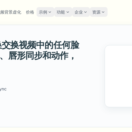
视频背景虚化
价格
示例
功能
企业
资源
lur
解决方案
隐私与合规
Privacy
部交换交换视频中的任何脸
糊人脸
模糊车牌
工具
批量人脸匿名化
屏幕
FAST
POPULAR
在线模糊照片中的人脸
me-by-frame face tracking
Auto-detect plates
Free video and image editing too
大批量、保留期和SLA
Tutoria
情、唇形同步和动作，
Blur faces in photos
分类
糊车牌
GDP
模糊人脸
批量车牌模糊
FAST
POPULAR
人脸匿名化
Browse by workflow or use case
hcam & street footage
Privacy
Frame-by-frame tracking
车队、行车记录仪和停车场大规
Team-grade redaction
产品
糊背景
街头
AI
模糊背景
批量人脸模糊
AI
sync
Explore our full product lineup
语音匿名处理器
ematic depth of field
Bystand
No green screen needed
高吞吐量流水线
AI voice masking
糊任何内容
游戏
模糊任何内容
模糊任何内容
os, text & custom regions
Live st
Use a prompt or draw a box
企业区域、策略和审核
around what to blur
API 和 SDK