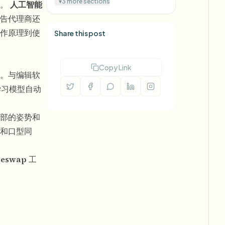
▾
3 more sections
间。
人工智能
告代理商还
作原理到使
Share this post
Copy Link
。与编辑软
学习模型自动
部的姿势和
和口型同
aceswap
工