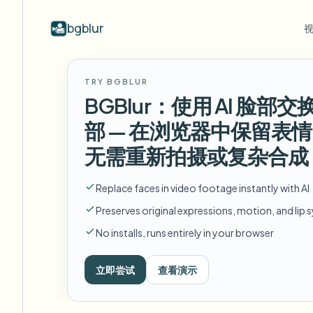
bgblur
按行业
视频模糊
Video b
TRY BGBLUR
Blur video with AI
视频模糊示例
BGBlur：使用 AI 脸
学校与教育
模
博客
Hide faces, plates, and backgrounds in
展示人脸模糊、车牌、背景和选择性
Tips, tutorials, and product updates
校园摄像头、讲座和地区批量隐私
Fra
部 — 在浏览器中保留表
your browser.
遮蔽的真实视频片段。
查看所有示例
无需重新拍摄或复杂合成
常见问题
模
媒体与娱乐
浏览完整示例库
Answers to common questions
Das
试映、发布和合规
Replace faces in video footage instantly with AI
Whitepapers
模
零售与电商
Privacy compliance research reports
Preserves original expressions, motion, and lip 
Cin
门店和仓库镜头
No installs, runs entirely in your browser
Start with a clip
模
Upload a video and blur in
医疗
minutes.
Log
立即尝试
查看演示
诊所和面向患者的视频管理
开始使用
公共部门