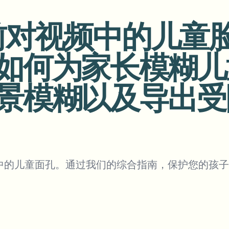
自动化上传、任务和Webhook
发布前对视频中的儿
tem
视频智能
生态系统
BETA
如何为家长模糊儿
Ask questions and get AI summaries
视频智能
搜索和理解视频 — Ceptory
景模糊以及导出受
ries
Vlogger
Moto Vlogger
Streamer
Journalist
d batch processing?
e many videos and blur in one run—for teams.
中的儿童面孔。通过我们的综合指南，保护您的孩子
CH READY FOR TEAMS