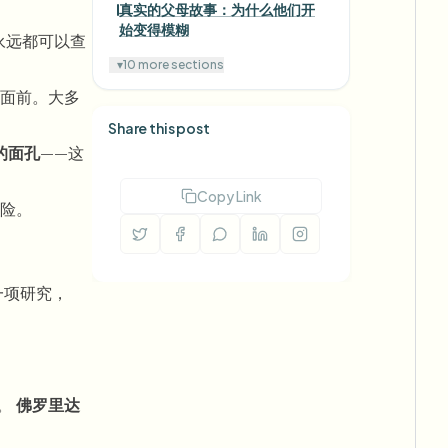
真实的父母故事：为什么他们开
始变得模糊
永远都可以查
▾
10 more sections
面前。大多
Share this post
的面孔
——这
Copy Link
风险。
的一项研究，
迹。
佛罗里达