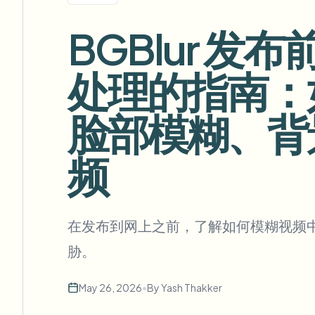
View all features
FOIA、安全披露和编辑
Browse every blur tool in one place
BGBlur 
Ecosys
联系表单
处理的指南：
与我们洽谈批量、合规和集成需求。
批量处理就绪
脸部模糊、背
Catego
联系表单
频
Nee
Queu
在发布到网上之前，了解如何模糊视频
BAT
胁。
May 26, 2026
•
By
Yash Thakker