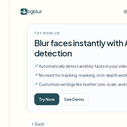
bgblur
按行业
视频模糊
Video b
TRY BGBLUR
Blur video with AI
视频模糊示例
Blur faces instantly wit
学校与教育
模
博客
Hide faces, plates, and backgrounds in
展示人脸模糊、车牌、背景和选择性
Tips, tutorials, and product updates
校园摄像头、讲座和地区批量隐私
Fra
detection
your browser.
遮蔽的真实视频片段。
查看所有示例
常见问题
模
媒体与娱乐
Automatically detect and blur faces in your vid
浏览完整示例库
Answers to common questions
Das
试映、发布和合规
No need for tracking, masking, or in-depth wor
Whitepapers
模
零售与电商
Customize settings like feather, size, scale, an
Privacy compliance research reports
Cin
门店和仓库镜头
Start with a clip
Try Now
See Demo
模
Upload a video and blur in
医疗
minutes.
Log
诊所和面向患者的视频管理
开始使用
Back
公共部门