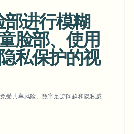
童脸部进行模糊
童脸部、使用
批量背景移除
专用背景移除流水线
隐私保护的视
View All
Government Agency
Advertising Agency
Ca
免受共享风险、数字足迹问题和隐私威