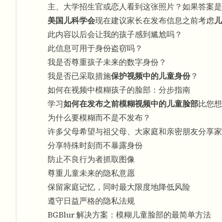
主、大学招生官或恋人看到这张照片？如果答案是
美国儿科学会
现在建议家长在发布信息之前考虑
儿
此内容以后会让我的孩子感到尴尬吗？
此信息可用于身份盗窃吗？
我是否尊重孩子未来的数字身份？
我是否已采取措施
保护视频中的儿童身份
？
如何在视频中模糊孩子的脸部：分步指南
学习
如何在发布之前模糊视频中的儿童脸部
比您想
为什么要模糊而不是不发布？
许多父母希望与祖父母、大家庭和亲密朋友分享
分享特殊时刻而不暴露身份
防止不良行为者抓取图像
尊重儿童未来的隐私意愿
保留家庭记忆，同时最大限度地降低风险
遵守日益严格的隐私法规
BGBlur 解决方案：模糊儿童脸部的最简单方法