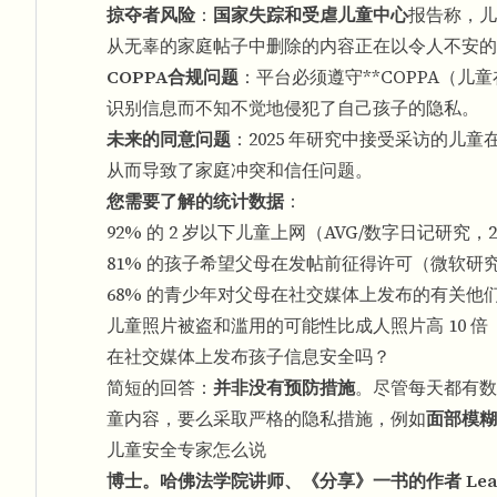
掠夺者风险
：
国家失踪和受虐儿童中心
报告称，儿
从无辜的家庭帖子中删除的内容正在以令人不安的
COPPA合规问题
：平台必须遵守**COPPA（
识别信息而不知不觉地侵犯了自己孩子的隐私。
未来的同意问题
：2025 年研究中接受采访的
从而导致了家庭冲突和信任问题。
您需要了解的统计数据
：
92% 的 2 岁以下儿童上网（AVG/数字日记研究，20
81% 的孩子希望父母在发帖前征得许可（微软研究
68% 的青少年对父母在社交媒体上发布的有关他们的帖子
儿童照片被盗和滥用的可能性比成人照片高 10 倍（
在社交媒体上发布孩子信息安全吗？
简短的回答：
并非没有预防措施
。尽管每天都有数
童内容，要么采取严格的隐私措施，例如
面部模糊
儿童安全专家怎么说
博士。哈佛法学院讲师、《分享》一书的作者 Leah P