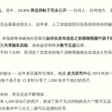
频。
其中，
35.8% 将这些帖子完全公开
——任何人、任何地方、
活会暴露在陌生人、掠夺者、人工智能面部识别系统和身份窃贼
员，本指南将准确地向您展示
如何在发布信息之前模糊视频中孩子
受
共享隐私风险
、身份盗窃和终身
数字足迹
后果。
不到 3 分钟。坏消息？您发布的每个清晰视频都会造成永久性
的做法——近年来呈爆炸式增长。根据
皮尤研究中心
2024 年
孩子在 13 岁时分享了 1,300 张关于他们的照片。
在的，而且还在不断增加：
有 1,500 张自己的照片，形成了孩子无法控制的永久**数字足
身份欺诈案件中三分之二都可以追溯到共享。