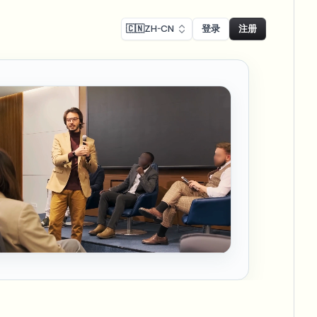
🇨🇳
ZH-CN
登录
注册
Face swap
录制模糊
换脸 - 图片
ls
ls & demo redaction
Swap faces in images
R合规模糊
NEW
换脸 - 视频
NEW
-compliant redaction
模处理
Swap faces in video
采访模糊
AI Video Object
er & face privacy
NEW
Remover
Remove objects with scene fill
与直播模糊
ream personal info blur