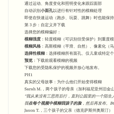
通过运动、角度变化和照明变化来跟踪面部
自动识别
小面孔
以进行有针对性的模糊处理
即使在快速运动（跑步、玩耍、跳舞）时也能保持
第 3 步：自定义并下载
选择您的模糊偏好：
模糊强度
：轻度模糊（可识别但受保护）到重度模
模糊风格
：高斯模糊（平滑、自然）、像素化（马
选择性模糊
：选择模糊所有面孔、仅儿童或特定个
预览
：下载前观看模糊的视频
下载您的受隐私保护的视频并放心地发布。
PH1
真实的父母故事：为什么他们开始变得模糊
Sarah M.，两个孩子的母亲（加利福尼亚州旧金
“我从来没有三思而后行，直到公园里的一个陌生人从
我
在每个视频中模糊我孩子的脸
，然后再发布。BGB
Jason T.，三个孩子的父亲（德克萨斯州奥斯汀）