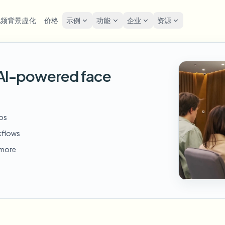
视频背景虚化
价格
示例
功能
企业
资源
lur
解决方案
隐私与合规
Privacy
h AI-powered face
糊人脸
模糊车牌
工具
批量人脸匿名化
屏幕
FAST
POPULAR
在线模糊照片中的人脸
me-by-frame face tracking
Auto-detect plates
Free video and image editing too
大批量、保留期和SLA
Tutoria
Blur faces in photos
分类
糊车牌
GDP
模糊人脸
批量车牌模糊
FAST
POPULAR
eos
人脸匿名化
Browse by workflow or use case
hcam & street footage
Privacy
Frame-by-frame tracking
车队、行车记录仪和停车场大规
Team-grade redaction
kflows
产品
糊背景
街头
AI
模糊背景
批量人脸模糊
d more
AI
Explore our full product lineup
语音匿名处理器
ematic depth of field
Bystand
No green screen needed
高吞吐量流水线
AI voice masking
糊任何内容
游戏
模糊任何内容
模糊任何内容
os, text & custom regions
Live st
Use a prompt or draw a box
企业区域、策略和审核
around what to blur
API 和 SDK