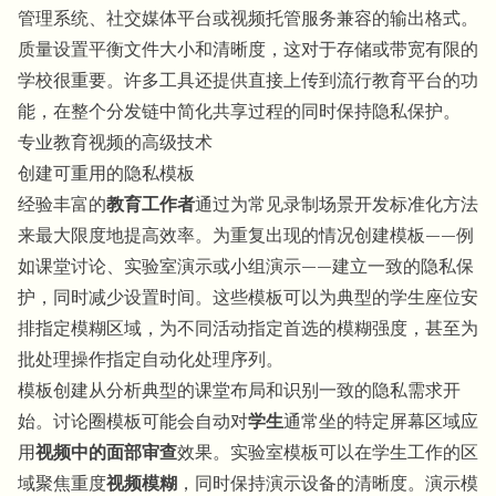
管理系统、社交媒体平台或视频托管服务兼容的输出格式。
质量设置平衡文件大小和清晰度，这对于存储或带宽有限的
学校很重要。许多工具还提供直接上传到流行教育平台的功
能，在整个分发链中简化共享过程的同时保持隐私保护。
专业教育视频的高级技术
创建可重用的隐私模板
经验丰富的
教育工作者
通过为常见录制场景开发标准化方法
来最大限度地提高效率。为重复出现的情况创建模板——例
如课堂讨论、实验室演示或小组演示——建立一致的隐私保
护，同时减少设置时间。这些模板可以为典型的学生座位安
排指定模糊区域，为不同活动指定首选的模糊强度，甚至为
批处理操作指定自动化处理序列。
模板创建从分析典型的课堂布局和识别一致的隐私需求开
始。讨论圈模板可能会自动对
学生
通常坐的特定屏幕区域应
用
视频中的面部审查
效果。实验室模板可以在学生工作的区
域聚焦重度
视频模糊
，同时保持演示设备的清晰度。演示模