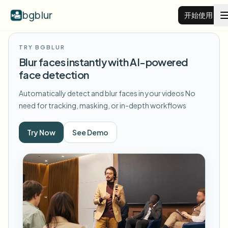
bgblur
开始使用
TRY BGBLUR
视频背景虚化
Blur faces instantly with AI-powered
face detection
价格
Automatically detect and blur faces in your videos
No
need for tracking, masking, or in-depth workflows
示例
Try Now
See Demo
功能
查看所有示例
浏览完整示例库
企业
View all features
Browse every blur tool in one place
模糊人脸
资源
模糊车牌
学校与教育