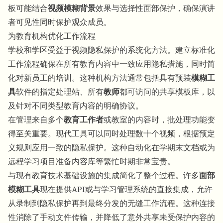
板可能结合
视频模糊背景
效果与选择性面部保护，确保演讲
者可见性同时保护观众成员。
为教育机构优化工作流程
学校和学区受益于视频隐私保护的系统化方法。建立标准化
工作流程确保在所有教育内容中一致应用隐私措施，同时简
化对新员工的培训。这种机构方法通常包括具有预装
模糊工
具
软件的指定处理站、所有
教师
都可访问的共享模板库，以
及针对不同类型教育内容的明确协议。
在管理来自多个
教育工作者
或教室的内容时，批处理功能变
得至关重要。现代工具可以同时处理数十个视频，根据预定
义规则应用一致的隐私保护。这种自动化在学期末文档或为
远程学习项目准备内容库等繁忙时期非常宝贵。
与现有教育技术基础设施的集成简化了整个过程。许多
面部
模糊工具
现在提供API或与学习管理系统的直接集成，允许
从录制到隐私保护再到最终分发的无缝工作流程。这种连接
性消除了手动文件传输，并降低了意外共享未受保护内容的