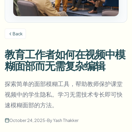
模糊车牌
校园摄像头、讲座和地区批量隐私
常见问题
模糊背景
模糊人脸
媒体与娱乐
Choose language
试映、发布和合规
博客
模糊任何内容
模糊背景
Back
零售与电商
Whitepapers
门店和仓库镜头
模糊任何内容
屏幕录制模糊
教育工作者如何在视频中模
工具
医疗
AI Video Object Remover
GDPR合规模糊
诊所和面向患者的视频管理
糊面部而无需复杂编辑
分类
公共部门
街头采访模糊
产品
在线模糊照片中的人脸
FOIA、安全披露和编辑
探索简单的面部模糊工具，帮助教师保护课堂
游戏与直播模糊
人脸匿名化
视频中的学生隐私。学习无需技术专长即可快
批量人脸匿名化
速模糊面部的方法。
语音匿名处理器
大批量、保留期和SLA
批量车牌模糊
October 24, 2025
•
By
Yash Thakker
车队、行车记录仪和停车场大规模处理
换脸 - 图片