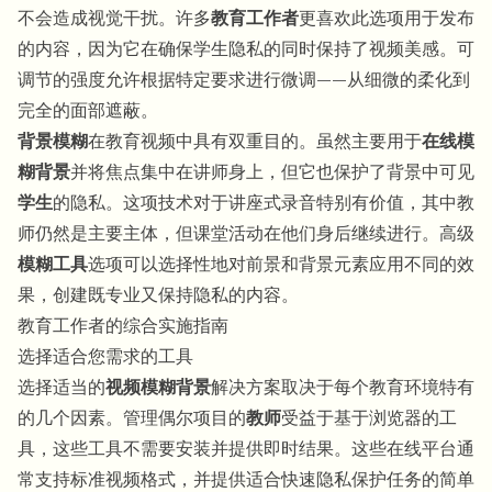
不会造成视觉干扰。许多
教育工作者
更喜欢此选项用于发布
的内容，因为它在确保学生隐私的同时保持了视频美感。可
调节的强度允许根据特定要求进行微调——从细微的柔化到
完全的面部遮蔽。
背景模糊
在教育视频中具有双重目的。虽然主要用于
在线模
糊背景
并将焦点集中在讲师身上，但它也保护了背景中可见
学生
的隐私。这项技术对于讲座式录音特别有价值，其中教
师仍然是主要主体，但课堂活动在他们身后继续进行。高级
模糊工具
选项可以选择性地对前景和背景元素应用不同的效
果，创建既专业又保持隐私的内容。
教育工作者的综合实施指南
选择适合您需求的工具
选择适当的
视频模糊背景
解决方案取决于每个教育环境特有
的几个因素。管理偶尔项目的
教师
受益于基于浏览器的工
具，这些工具不需要安装并提供即时结果。这些在线平台通
常支持标准视频格式，并提供适合快速隐私保护任务的简单