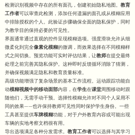
检测识别视频中存在的所有面孔，创建初始隐私地图。
教育
工作者
可以审查此检测，添加任何遗漏的面孔或从模糊应用
中排除授权的个人。此验证步骤确保全面的隐私保护，同时
为教学目的保持必要的可见性。
界面通常通过直观的控件呈现模糊选项。强度滑块允许从细
微柔化到完全
像素化模糊
的微调，而效果选择在不同模糊样
式之间切换。预览功能可实时评估结果，让
教师
在提交最终
处理之前完善其隐私保护。这种即时反馈循环消除了猜测，
并确保视频满足隐私和教育质量标准。
高级功能增强了复杂场景的基本工作流程。运动跟踪功能自
动
模糊视频中的移动面部
内容，在
学生
在
课堂
周围移动时跟
随他们，无需手动干预。选择性模糊允许对不同个人采用不
同的效果——也许保持教师可见性同时保护学生身份。一些
工具甚至提供
车牌模糊
功能，对于户外教育内容或可能出现
车辆的实地考察文档很有用。
导出选项满足各种分发需求。
教育工作者
可以选择与其学习