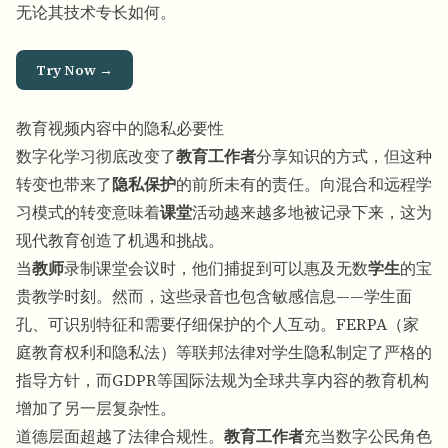
无论其技术专长如何。
Try Now →
教育视频内容中的隐私必要性
数字化学习彻底改变了
教育工作者
分享知识的方式，但这种
转变也带来了
隐私保护
的前所未有的责任。向混合和远程学
习模式的转变意味着
课堂
活动越来越多地被记录下来，这为
现代教育创造了机遇和挑战。
当
教师
录制课堂会议时，他们捕捉到可以惠及无数
学生
的宝
贵教学时刻。然而，这些录音也包含敏感信息——学生面
孔、可识别特征和需要仔细保护的个人互动。FERPA（家
庭教育权利和隐私法）等联邦法律对学生隐私制定了严格的
指导方针，而GDPR等国际法规为全球共享内容的教育机构
增加了另一层复杂性。
道德层面超越了法律合规性。
教育工作者
充当数字公民角色