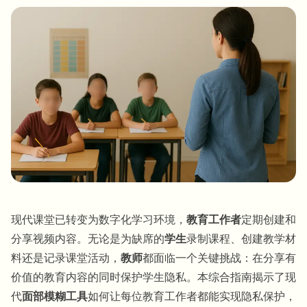
批量人脸模糊
换脸 - 视频
高吞吐量流水线
模糊任何内容
视频智能
企业区域、策略和审核
API 和 SDK
批量视频模糊
自动化上传、任务和Webhook
一次处理多个视频
联系表单
视频智能
现代课堂已转变为数字化学习环境，
教育工作者
定期创建和
批量背景移除
分享视频内容。无论是为缺席的
学生
录制课程、创建教学材
料还是记录课堂活动，
教师
都面临一个关键挑战：在分享有
价值的教育内容的同时保护学生隐私。本综合指南揭示了现
代
面部模糊工具
如何让每位教育工作者都能实现隐私保护，