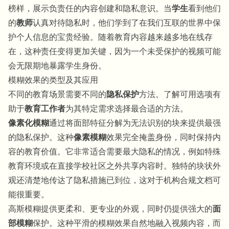
榜样，展示负责任的内容创建和隐私意识。当
学生
看到他们
的
教师
认真对待隐私时，他们学到了在我们互联的世界中保
护个人信息的宝贵经验。随着教育内容越来越多地在线存
在，这种责任变得更加关键，因为一个未受保护的视频可能
会无限期地暴露学生身份。
模糊效果的类型及其应用
不同的教育场景需要不同的
隐私保护
方法。了解可用选项有
助于
教育工作者
为其特定需求选择最合适的方法。
像素化模糊
通过将面部特征分解为无法识别的块来提供最强
的隐私保护。这种
像素模糊
效果完全掩盖身份，同时保持内
容的教育价值。它非常适合需要最大隐私的情况，例如特殊
教育环境或在直接学校社区之外共享内容时。独特的块状外
观还清楚地传达了隐私措施已到位，这对于机构合规文档可
能很重要。
高斯模糊提供更柔和、更专业的外观，同时仍提供强大的
面
部模糊
保护。这种平滑的模糊效果自然地融入视频内容，而