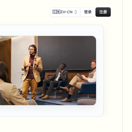
🇨🇳
ZH-CN
登录
注册
Face swap
录制模糊
换脸 - 图片
ls
ls & demo redaction
Swap faces in images
R合规模糊
NEW
换脸 - 视频
NEW
-compliant redaction
模处理
Swap faces in video
采访模糊
AI Video Object
er & face privacy
NEW
Remover
Remove objects with scene fill
与直播模糊
ream personal info blur