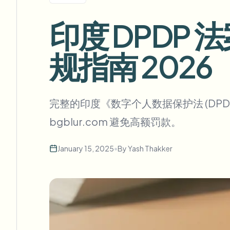
View all features
FOIA、安全披露和编辑
Browse every blur tool in one place
印度 DPDP
Ecosys
联系表单
规指南 2026
与我们洽谈批量、合规和集成需求。
批量处理就绪
Catego
联系表单
完整的印度《数字个人数据保护法 (DP
bgblur.com 避免高额罚款。
Nee
January 15, 2025
•
By
Yash Thakker
Queu
BAT