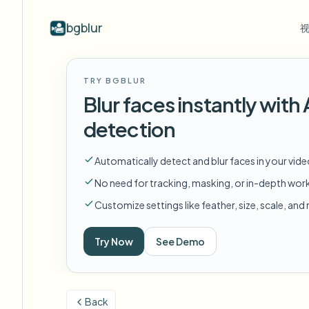
bgblur
按行业
视频模糊
Video b
TRY BGBLUR
Blur video with AI
视频模糊示例
Blur faces instantly wit
学校与教育
模
博客
Hide faces, plates, and backgrounds in
展示人脸模糊、车牌、背景和选择性
Tips, tutorials, and product updates
校园摄像头、讲座和地区批量隐私
Fra
detection
your browser.
遮蔽的真实视频片段。
查看所有示例
常见问题
模
媒体与娱乐
Automatically detect and blur faces in your vid
浏览完整示例库
Answers to common questions
Das
试映、发布和合规
No need for tracking, masking, or in-depth wor
Whitepapers
模
零售与电商
Customize settings like feather, size, scale, an
Privacy compliance research reports
Cin
门店和仓库镜头
Start with a clip
Try Now
See Demo
模
Upload a video and blur in
医疗
minutes.
Log
诊所和面向患者的视频管理
开始使用
Back
公共部门