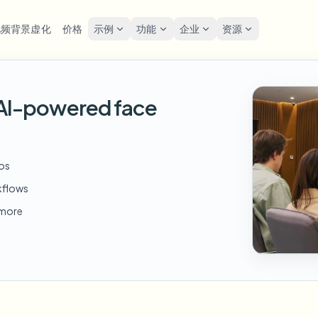
视频背景虚化
价格
示例
功能
企业
资源
lur
解决方案
隐私与合规
Privacy
h AI-powered face
糊人脸
模糊车牌
工具
批量人脸匿名化
屏幕
FAST
POPULAR
在线模糊照片中的人脸
me-by-frame face tracking
Auto-detect plates
Free video and image editing too
大批量、保留期和SLA
Tutoria
Blur faces in photos
分类
糊车牌
GDP
模糊人脸
批量车牌模糊
FAST
POPULAR
eos
人脸匿名化
Browse by workflow or use case
hcam & street footage
Privacy
Frame-by-frame tracking
车队、行车记录仪和停车场大规
Team-grade redaction
kflows
产品
糊背景
街头
AI
模糊背景
批量人脸模糊
d more
AI
Explore our full product lineup
语音匿名处理器
ematic depth of field
Bystand
No green screen needed
高吞吐量流水线
AI voice masking
糊任何内容
游戏
模糊任何内容
模糊任何内容
os, text & custom regions
Live st
Use a prompt or draw a box
企业区域、策略和审核
around what to blur
API 和 SDK