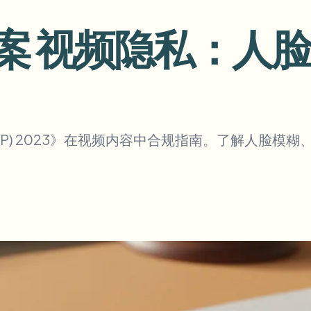
自动化上传、任务和Webhook
 法案 视频隐私：
tem
视频智能
生态系统
BETA
Ask questions and get AI summaries
视频智能
搜索和理解视频 — Ceptory
ries
DP) 2023》在视频内容中合规指南。了解人脸模
Vlogger
Moto Vlogger
Streamer
Journalist
d batch processing?
e many videos and blur in one run—for teams.
CH READY FOR TEAMS