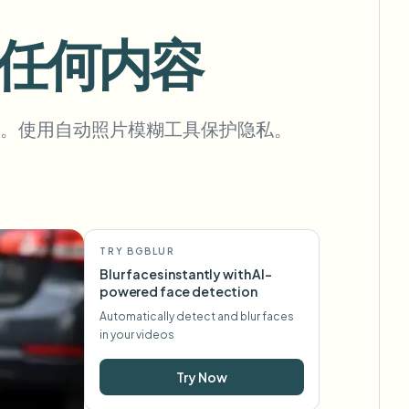
任何内容
批量背景移除
。使用自动照片模糊工具保护隐私。
专用背景移除流水线
View All
Government Agency
Advertising Agency
Ca
TRY BGBLUR
Blur faces instantly with AI-
powered face detection
Automatically detect and blur faces
in your videos
Try Now