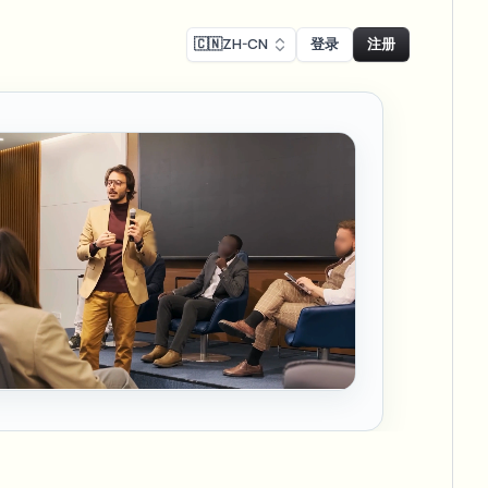
🇨🇳
ZH-CN
登录
注册
Face swap
录制模糊
换脸 - 图片
ls
ls & demo redaction
Swap faces in images
R合规模糊
NEW
换脸 - 视频
NEW
-compliant redaction
模处理
Swap faces in video
采访模糊
AI Video Object
er & face privacy
NEW
Remover
Remove objects with scene fill
与直播模糊
ream personal info blur