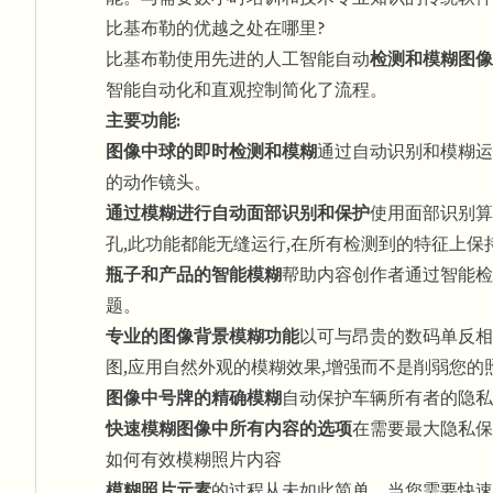
比基布勒的优越之处在哪里?
比基布勒使用先进的人工智能自动
检测和模糊图像
智能自动化和直观控制简化了流程。
主要功能:
图像中球的即时检测和模糊
通过自动识别和模糊运
的动作镜头。
通过模糊进行自动面部识别和保护
使用面部识别算
孔,此功能都能无缝运行,在所有检测到的特征上保
瓶子和产品的智能模糊
帮助内容创作者通过智能检
题。
专业的图像背景模糊功能
以可与昂贵的数码单反相
图,应用自然外观的模糊效果,增强而不是削弱您的
图像中号牌的精确模糊
自动保护车辆所有者的隐私
快速模糊图像中所有内容的选项
在需要最大隐私保
如何有效模糊照片内容
模糊照片元素
的过程从未如此简单。当您需要快速