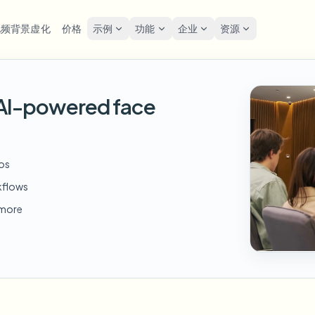
视频背景虚化
价格
示例
功能
企业
资源
lur
解决方案
隐私与合规
Privacy
h AI-powered face
糊人脸
模糊车牌
工具
批量人脸匿名化
屏幕
FAST
POPULAR
在线模糊照片中的人脸
me-by-frame face tracking
Auto-detect plates
Free video and image editing too
大批量、保留期和SLA
Tutoria
Blur faces in photos
分类
糊车牌
GDP
模糊人脸
批量车牌模糊
FAST
POPULAR
eos
人脸匿名化
Browse by workflow or use case
hcam & street footage
Privacy
Frame-by-frame tracking
车队、行车记录仪和停车场大规
Team-grade redaction
kflows
产品
糊背景
街头
AI
模糊背景
批量人脸模糊
d more
AI
Explore our full product lineup
语音匿名处理器
ematic depth of field
Bystand
No green screen needed
高吞吐量流水线
AI voice masking
糊任何内容
游戏
模糊任何内容
模糊任何内容
os, text & custom regions
Live st
Use a prompt or draw a box
企业区域、策略和审核
around what to blur
API 和 SDK