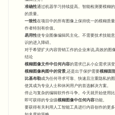
准确性
通过机器学习持续提高。智能检测要模糊的
的质量。
一致性
在项目中的所有图像上保持统一的模糊质量
作者特别有价值。
易用性
使专业图像编辑民主化。不需要技术技能意
识的进入障碍。
对于希望
扩大内容营销工作
的企业来说,高效的图
结论
模糊图像文件中任何内容
的需求已从小众需求演变
模糊图像构图中的背景
,还是出于保护需要
模糊面
比基布勒
成为任何寻求可靠、快速且注重隐私的图
使其成为专业人士和休闲用户的首选解决方案。
停止与复杂的编辑软件作斗争。今天就开始使用比
即可获得的专业级
模糊图像中任何内容
功能。
要获得有关利用人工智能工具进行内容创作的更多
知名度
的策略。