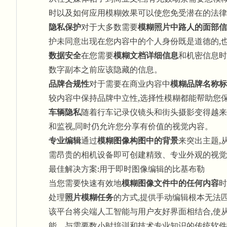
时以及如何应用模糊效果可以使您免受潜在的法律
隐私保护
对于大多数需要
模糊照片中路人的面部信
护未同意出现在您内容中的个人身份既是道德的,
数据安全
在您需要
模糊文档详细信息
和机密信息时
数字副本之前应该隐藏的信息。
品牌合规性
对于需要在商业内容中
模糊品牌名称标
较内容中保持品牌中立性,选择性模糊都能帮助您
车辆隐私
随着行车记录仪镜头和街头摄影变得越来
和监视,同时仍允许您分享有价值的视觉内容。
专业编辑
通过
模糊图像构图中的背景
来突出主题,
需昂贵的相机设备即可创建精致、专业外观的视觉
最佳解决方案:用于即时图像编辑的比基布勒
当您需要快速有效地
模糊图像文件中的任何内容
时
处理
照片模糊任务
的方式,提供手动编辑根本无法
该平台将尖端人工智能与用户友好界面相结合,使
能。与需要数小时培训和技术专业知识的传统软件