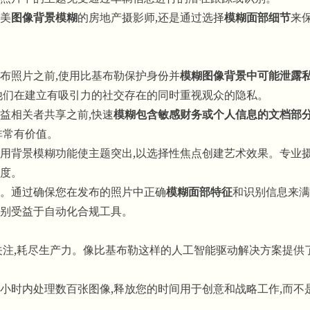
美
图像背景模糊
的房地产摄影师,还是通过选择
模糊面部细节
来
。
布照片之前,使用比基布勒保护身份并
模糊图像背景中可能泄露
他们在建立有吸引力的社交存在的同时重视观众的隐私。
益相关者共享之前,快速
模糊包含敏感财务或个人信息的文档部
非常有价值。
用背景模糊功能使主题突出,以选择性焦点创建艺术效果。专业
度。
。通过确保您在发布的照片中正确
模糊面部特征
和识别信息来满
别受益于自动化合规工具。
关注,耗尽生产力。像比基布勒这样的人工智能驱动解决方案提供了
小时内处理数百张图像,释放您的时间用于创意和战略工作,而不