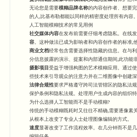
无论您是需要
模糊品牌名称
的内容创作者、想要完
的人,比基布勒都能以同样的精密度处理所有内容
人工智能模糊技术的常见用例
社交媒体内容
在发布前需要仔细考虑隐私。在线发
容
。这种做法已成为
影响者和内容创作者
的标准,
商业文档
经常包含需要选择性隐藏的信息。在与利
分信息披露的演示、提案和内部通信期间,此功能
摄影项目
受益于增强构图的艺术模糊应用。通过使
些技术来引导观众的注意力并在二维图像中创建深
法律合规性
要求严格遵守跨司法管辖区的隐私法规
保护条例和隐私法规。处理用户生成内容的组织特
为什么选择人工智能而不是手动模糊?
传统的手动模糊既耗时又往往不精确,需要逐像素
从根本上改变了专业人士处理图像编辑的方式。
速度
显著改变了工作流程效率。在几分钟而不是几
编辑任务。