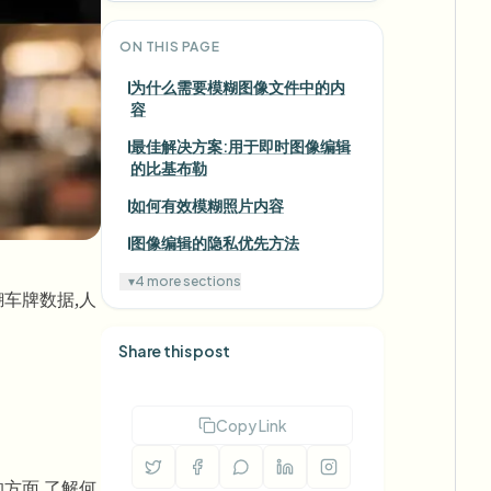
ON THIS PAGE
为什么需要模糊图像文件中的内
容
最佳解决方案:用于即时图像编辑
的比基布勒
如何有效模糊照片内容
图像编辑的隐私优先方法
▾
4 more sections
车牌数据,人
Share this post
Copy Link
方面,了解何