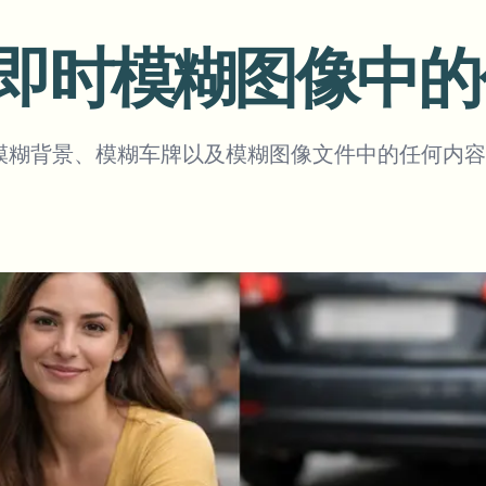
自动化上传、任务和Webhook
即时模糊图像中的
tem
视频智能
生态系统
BETA
Ask questions and get AI summaries
视频智能
模糊背景、模糊车牌以及模糊图像文件中的任何内容
搜索和理解视频 — Ceptory
ries
Vlogger
Moto Vlogger
Streamer
Journalist
d batch processing?
e many videos and blur in one run—for teams.
CH READY FOR TEAMS