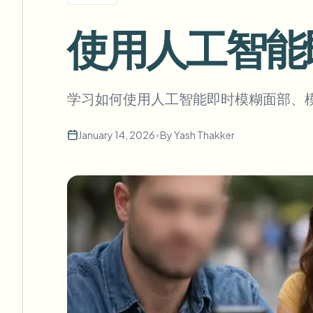
View all features
FOIA、安全披露和编辑
Browse every blur tool in one place
使用人工智能
Ecosys
联系表单
与我们洽谈批量、合规和集成需求。
学习如何使用人工智能即时模糊面部、
批量处理就绪
Catego
联系表单
January 14, 2026
•
By
Yash Thakker
Nee
Queu
BAT