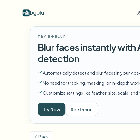
bgblur
按行业
视频模糊
Video b
TRY BGBLUR
Blur video with AI
视频模糊示例
Blur faces instantly wit
学校与教育
模
博客
Hide faces, plates, and backgrounds in
展示人脸模糊、车牌、背景和选择性
Tips, tutorials, and product updates
校园摄像头、讲座和地区批量隐私
Fra
detection
your browser.
遮蔽的真实视频片段。
查看所有示例
常见问题
模
媒体与娱乐
Automatically detect and blur faces in your vid
浏览完整示例库
Answers to common questions
Das
试映、发布和合规
No need for tracking, masking, or in-depth wor
Whitepapers
模
零售与电商
Customize settings like feather, size, scale, an
Privacy compliance research reports
Cin
门店和仓库镜头
Start with a clip
Try Now
See Demo
模
Upload a video and blur in
医疗
minutes.
Log
诊所和面向患者的视频管理
开始使用
Back
公共部门