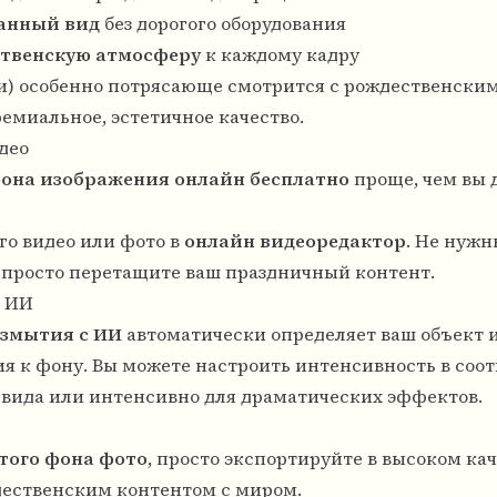
анный вид
без дорогого оборудования
ственскую атмосферу
к каждому кадру
и) особенно потрясающе смотрится с рождественски
емиальное, эстетичное качество.
део
она изображения онлайн бесплатно
проще, чем вы 
го видео или фото в
онлайн видеоредактор
. Не нужн
 просто перетащите ваш праздничный контент.
с ИИ
змытия с ИИ
автоматически определяет ваш объект 
я к фону. Вы можете настроить интенсивность в соот
о вида или интенсивно для драматических эффектов.
того фона фото
, просто экспортируйте в высоком кач
дественским контентом с миром.