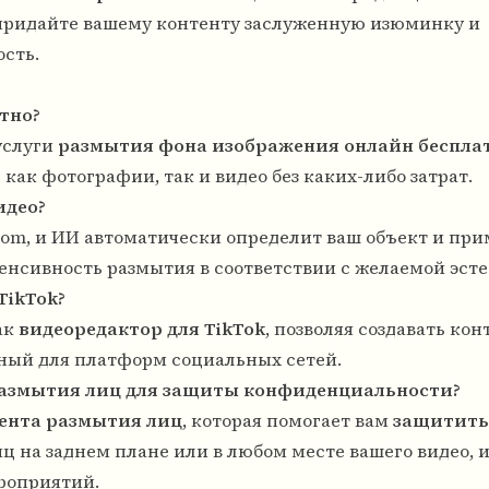
 придайте вашему контенту заслуженную изюминку и
ость.
тно?
 услуги
размытия фона изображения онлайн беспла
как фотографии, так и видео без каких-либо затрат.
идео?
r.com, и ИИ автоматически определит ваш объект и пр
енсивность размытия в соответствии с желаемой эсте
TikTok?
ак
видеоредактор для TikTok
, позволяя создавать кон
ный для платформ социальных сетей.
 размытия лиц для защиты конфиденциальности?
ента размытия лиц
, которая помогает вам
защитить
ц на заднем плане или в любом месте вашего видео, 
роприятий.