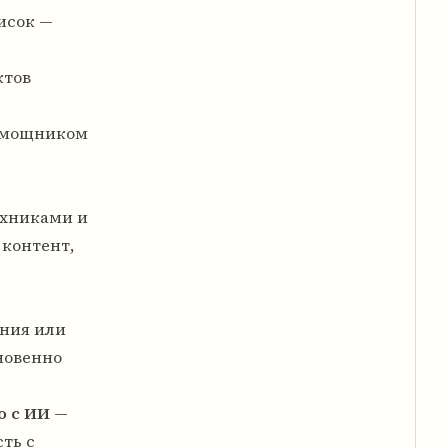
исок —
ктов
помощником
ехниками и
 контент,
ания или
новенно
о с ИИ
—
ть с