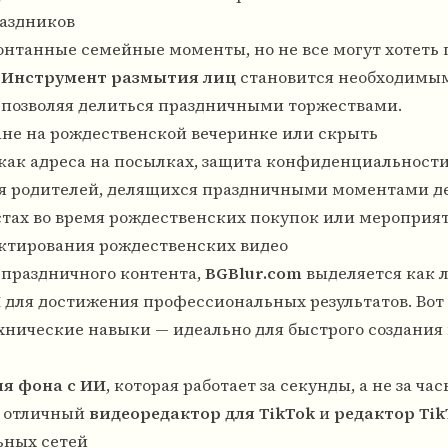
аздников
онтанные семейные моменты, но не все могут хотеть 
.
Инструмент размытия лиц
становится необходимы
м позволяя делиться праздничными торжествами.
ане на рождественской вечеринке или скрыть
ак адреса на посылках, защита конфиденциальност
ля родителей, делящихся праздничными моментами де
стах во время рождественских покупок или мероприя
актирования рождественских видео
 праздничного контента,
BGBlur.com
выделяется как 
И
для достижения профессиональных результатов. Вот
ехнические навыки — идеально для быстрого создания
я фона с ИИ
, которая работает за секунды, а не за час
к отличный
видеоредактор для TikTok
и
редактор Tik
ьных сетей