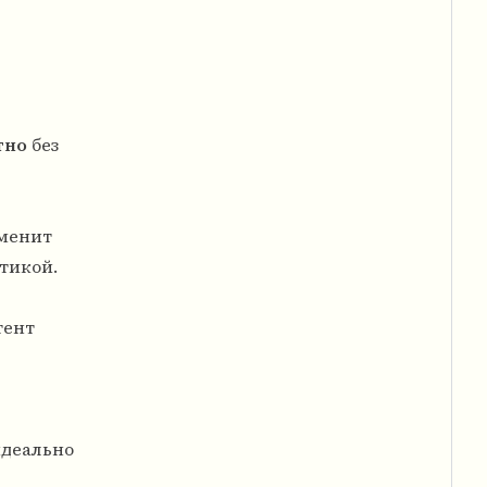
тно
без
именит
тикой.
тент
идеально