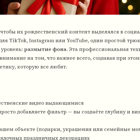
, чтобы их рождественский контент выделялся в соци
для TikTok, Instagram или YouTube, один простой трю
 уровень:
размытие фона
. Эта профессиональная тех
нимание на том, что важнее всего, создавая при этом
тику, которую все любят.
дественские видео выдающимися
 просто добавляете фильтр — вы создаёте глубину и в
ашем объекте (подарки, украшения или семейные мо
рядочных праздничных декорациях