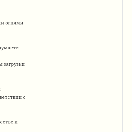
ми огнями
думаете:
ы загрузки
и
ветствии с
естве и