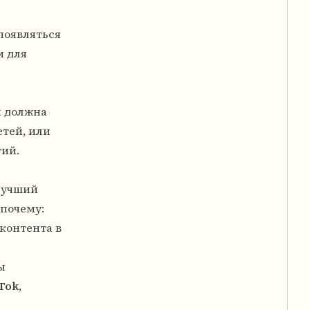
появляться
м для
и должна
тей, или
тий.
лучший
 почему:
 контента в
ы
Tok
,