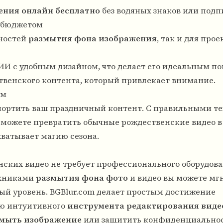
ения онлайн бесплатно
без водяных знаков или подп
м бюджетом
бностей
размытия фона изображения
, так и для прое
ИИ с удобным дизайном, что делает его идеальным 
ственского контента, который привлекает внимание.
ым
портить ваш праздничный контент. С правильными т
можете превратить обычные рождественские видео в
ватывает магию сезона.
нских видео не требует профессионального оборудов
ехниками
размытия фона фото
и видео вы можете мг
ый уровень. BGBlur.com делает простым достижение
ью интуитивного
инструмента редактирования виде
мыть изображение
или защитить конфиденциальнос