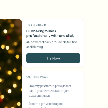
TRY BGBLUR
Blur backgrounds
professionally with one click
AI-powered background detection
and blurring
Try Now
ON THIS PAGE
Почему размытие фона делает
ваши рождественские видео
выдающимися
3 шага к размытию фона