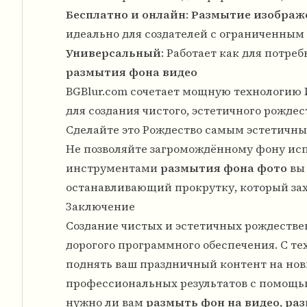
Бесплатно и онлайн
:
Размытие изображ
идеально для создателей с ограниченны
Универсальный
: Работает как для потре
размытия фона видео
BGBlur.com сочетает мощную технологию 
для создания чистого, эстетичного рожде
Сделайте это Рождество самым эстетичн
Не позволяйте загромождённому фону ис
инструментами
размытия фона фото
вы 
останавливающий прокрутку, который зах
Заключение
Создание чистых и эстетичных рождестве
дорогого программного обеспечения. С т
поднять ваш праздничный контент на нов
профессиональных результатов с помощ
нужно ли вам
размыть фон на видео
,
раз