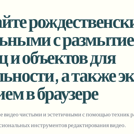
Автоматизация загрузок, зада
йте рождественски
tem
Видеоаналитика
ЭКОСИСТЕМА
BETA
ьными с размытие
Ask questions and get AI summaries
ниям и
Видеоаналитика
Поиск и анализ видео — Ceptory
 и объектов для
ries
Vlogger
Moto Vlogger
Streamer
Journalist
ности, а также эк
ем в браузере
d batch processing?
e many videos and blur in one run—for teams.
CH READY FOR TEAMS
ие видео чистыми и эстетичными с помощью техник 
сиональных инструментов редактирования видео.