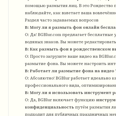
помощью размытия лиц. В это Рождество
наблюдайте, как взлетает ваша вовлечённ
Раздел часто задаваемых вопросов
В: Могу ли я размыть фон онлайн беспла
О: Да! BGBlur.com предлагает бесплатные
водяных знаков. Вы можете редактировать 
В: Как размыть фон в рождественском в
О: Просто загрузите ваше видео на BGBlu
размытие фона. Вы можете настроить инт
В: Работает ли размытие фона на видео 
О: Абсолютно! BGBlur работает идеально к
профессионального вида, оптимизирован
В: Могу ли я использовать инструмент
О: Да, BGBlur включает функцию
инструм
конфиденциальность
путём размытия ли
подходит для публичных праздничных ме