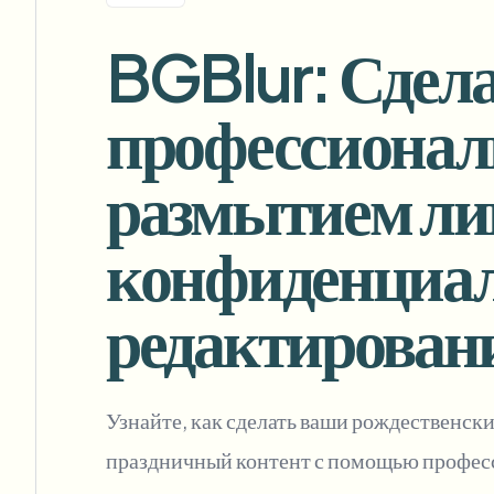
View all features
FOIA, безопасное раскрытие и редактирование
Browse every blur tool in one place
BGBlur: Сдела
Ecosys
ФОРМА ОБРАТНОЙ СВЯЗИ
профессионал
Поговорите с нами об объёмах, соответствии требова
интеграциях.
ГОТОВО К РАБОТЕ
размытием лиц
Catego
Форма обратной связи
конфиденциаль
редактировани
Nee
Queu
BAT
Узнайте, как сделать ваши рождественск
праздничный контент с помощью профес