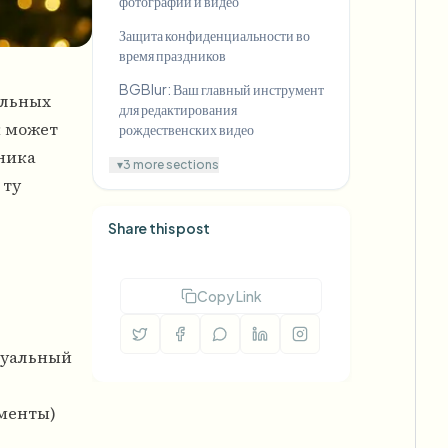
фотографий и видео
Защита конфиденциальности во
время праздников
BGBlur: Ваш главный инструмент
альных
для редактирования
к может
рождественских видео
ника
▾
3 more sections
 ту
Share this post
Copy Link
изуальный
менты)