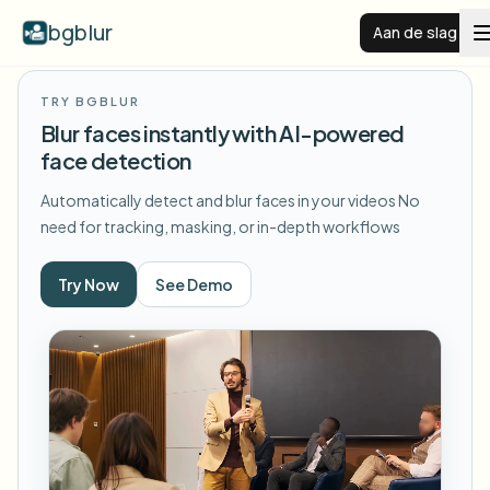
bgblur
Aan de slag
TRY BGBLUR
Videoachtergrond vervagen
Blur faces instantly with AI-powered
face detection
Prijzen
Automatically detect and blur faces in your videos
No
need for tracking, masking, or in-depth workflows
Voorbeelden
Try Now
See Demo
Functies
Alle voorbeelden bekijken
Blader door de volledige voorbeeldenbibliotheek
Zakelijk
View all features
Browse every blur tool in one place
Gezicht vervagen
Bronnen
Kenteken vervagen
Scholen & onderwijs