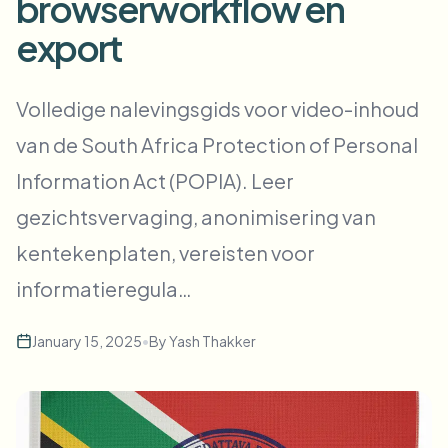
browserworkflow en
Bulk gezichtsvervaging
Gezicht wisselen - Video
export
Hoge doorvoer pipelines
Alles vervagen
Video-intelligentie
Volledige nalevingsgids voor video-inhoud
Enterprise-zones, beleid en beoordeling
van de South Africa Protection of Personal
API & SDK
Batch video vervagen
Uploads, taken en webhooks automatiseren
Information Act (POPIA). Leer
Verwerk veel video’s in één keer
gezichtsvervaging, anonimisering van
Contactformulier
kentekenplaten, vereisten voor
informatieregula…
Video-intelligentie
January 15, 2025
•
By
Yash Thakker
Achtergrondverwijdering in bulk