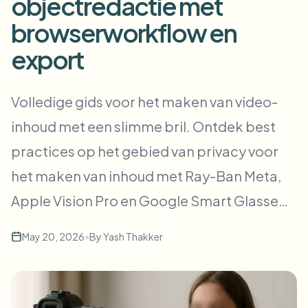
objectredactie met
Bulk gezichtsvervaging
Gezicht wisselen - Video
browserworkflow en
Hoge doorvoer pipelines
export
Alles vervagen
Video-intelligentie
Enterprise-zones, beleid en beoordeling
Volledige gids voor het maken van video-
API & SDK
Batch video vervagen
Uploads, taken en webhooks automatiseren
inhoud met een slimme bril. Ontdek best
Verwerk veel video’s in één keer
practices op het gebied van privacy voor
Contactformulier
het maken van inhoud met Ray-Ban Meta,
Apple Vision Pro en Google Smart Glasse…
Video-intelligentie
Achtergrondverwijdering in bulk
May 20, 2026
•
By
Yash Thakker