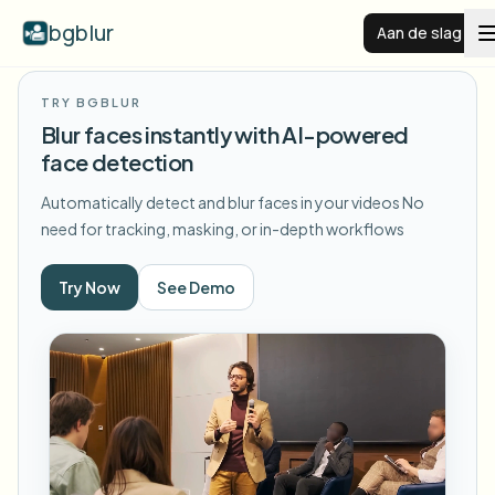
bgblur
Aan de slag
TRY BGBLUR
Videoachtergrond vervagen
Blur faces instantly with AI-powered
face detection
Prijzen
Automatically detect and blur faces in your videos
No
need for tracking, masking, or in-depth workflows
Voorbeelden
Try Now
See Demo
Functies
Alle voorbeelden bekijken
Blader door de volledige voorbeeldenbibliotheek
Zakelijk
View all features
Browse every blur tool in one place
Gezicht vervagen
Bronnen
Kenteken vervagen
Scholen & onderwijs