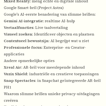
Mixed Reality
: meng echte en digitale inhoud
Google Smart-bril (Project Astra)
Google's AI-eerste benadering van slimme brillen:
Gemini AI-integratie
: realtime AI-hulp
Vertaalfuncties
: Live taalvertaling
Visueel zoeken
: Identificeer objecten en plaatsen
Contextueel bewustzijn
: AI begrijpt wat u ziet
Professionele focus
: Enterprise- en Creator-
applicaties
Andere opmerkelijke opties
Xreal Air
: AR-bril voor meeslepende inhoud
Vuzix Shield
: industriële en creatieve toepassingen
Snap Spectacles
: in Snapchat geïntegreerde AR-bril
PH1
Waarom slimme brillen unieke privacy-uitdagingen
creëren