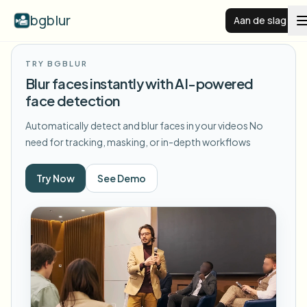
bgblur
Aan de slag
TRY BGBLUR
Videoachtergrond vervagen
Blur faces instantly with AI-powered
face detection
Prijzen
Automatically detect and blur faces in your videos
No
need for tracking, masking, or in-depth workflows
Voorbeelden
Try Now
See Demo
Functies
Alle voorbeelden bekijken
Blader door de volledige voorbeeldenbibliotheek
Zakelijk
View all features
Browse every blur tool in one place
Gezicht vervagen
Bronnen
Kenteken vervagen
Scholen & onderwijs