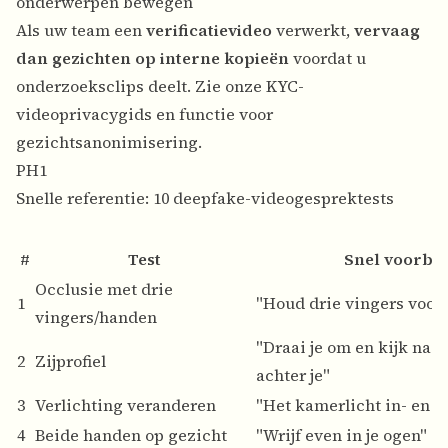
onderwerpen bewegen
Als uw team een
verificatievideo
verwerkt,
vervaag
dan gezichten op interne kopieën
voordat u
onderzoeksclips deelt. Zie onze
KYC-
videoprivacygids
en
functie voor
gezichtsanonimisering
.
PH1
Snelle referentie: 10 deepfake-videogesprektests
#
Test
Snel voorbe
Occlusie met drie
1
"Houd drie vingers voor 
vingers/handen
"Draai je om en kijk naa
2
Zijprofiel
achter je"
3
Verlichting veranderen
"Het kamerlicht in- en u
4
Beide handen op gezicht
"Wrijf even in je ogen"