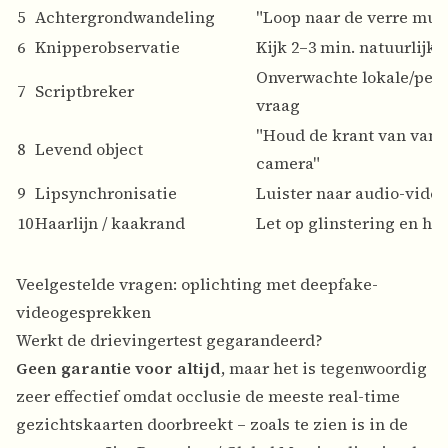
5
Achtergrondwandeling
"Loop naar de verre muu
6
Knipperobservatie
Kijk 2–3 min. natuurlijk
Onverwachte lokale/pers
7
Scriptbreker
vraag
"Houd de krant van vand
8
Levend object
camera"
9
Lipsynchronisatie
Luister naar audio-vide
10
Haarlijn / kaakrand
Let op glinstering en ha
Veelgestelde vragen: oplichting met deepfake-
videogesprekken
Werkt de drievingertest gegarandeerd?
Geen garantie voor altijd
, maar het is tegenwoordig
zeer effectief omdat occlusie de meeste real-time
gezichtskaarten doorbreekt – zoals te zien is in de