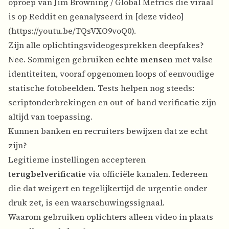
oproep van Jim Browning / Global Metrics die viraal
is op Reddit en geanalyseerd in [deze video]
(
https://youtu.be/TQsVXO9voQ0
).
Zijn alle oplichtingsvideogesprekken deepfakes?
Nee. Sommigen gebruiken
echte mensen
met valse
identiteiten, vooraf opgenomen loops of eenvoudige
statische fotobeelden. Tests helpen nog steeds:
scriptonderbrekingen en out-of-band verificatie zijn
altijd van toepassing.
Kunnen banken en recruiters bewijzen dat ze echt
zijn?
Legitieme instellingen accepteren
terugbelverificatie
via officiële kanalen. Iedereen
die dat weigert en tegelijkertijd de urgentie onder
druk zet, is een waarschuwingssignaal.
Waarom gebruiken oplichters alleen video in plaats