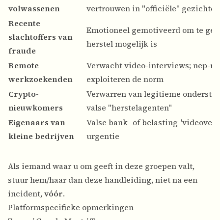
volwassenen
vertrouwen in "officiële" gezichten
Recente
Emotioneel gemotiveerd om te gel
slachtoffers van
herstel mogelijk is
fraude
Remote
Verwacht video-interviews; nep-re
werkzoekenden
exploiteren de norm
Crypto-
Verwarren van legitieme onderste
nieuwkomers
valse "herstelagenten"
Eigenaars van
Valse bank- of belasting-'videoverif
kleine bedrijven
urgentie
Als iemand waar u om geeft in deze groepen valt,
stuur hem/haar dan deze handleiding, niet na een
incident,
vóór
.
Platformspecifieke opmerkingen