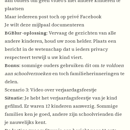
aan ouders om geen video's met andere kinderen te
plaatsen
Maar iedereen post toch op privé Facebook
Je wilt deze mijlpaal documenteren
BGBlur-oplossing
: Vervaag de gezichten van alle
andere kinderen, houd uw zoon helder. Plaats een
bericht in de wetenschap dat u ieders privacy
respecteert terwijl u uw kind viert.
Bonus
: sommige ouders gebruiken dit om
te voldoen
aan schoolverzoeken
en toch familieherinneringen te
delen.
Scenario 3: Video over verjaardagsfeestje
Situatie
: Je hebt het verjaardagsfeestje van je kind
gefilmd. Er waren 12 kinderen aanwezig. Sommige
families ken je goed, andere zijn schoolvrienden die
je nauwelijks kent.