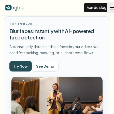
bgblur
Aan de slag
TRY BGBLUR
Videoachtergrond vervagen
Blur faces instantly with AI-powered
face detection
Prijzen
Automatically detect and blur faces in your videos
No
need for tracking, masking, or in-depth workflows
Voorbeelden
Try Now
See Demo
Functies
Alle voorbeelden bekijken
Blader door de volledige voorbeeldenbibliotheek
Zakelijk
View all features
Browse every blur tool in one place
Gezicht vervagen
Bronnen
Kenteken vervagen
Scholen & onderwijs