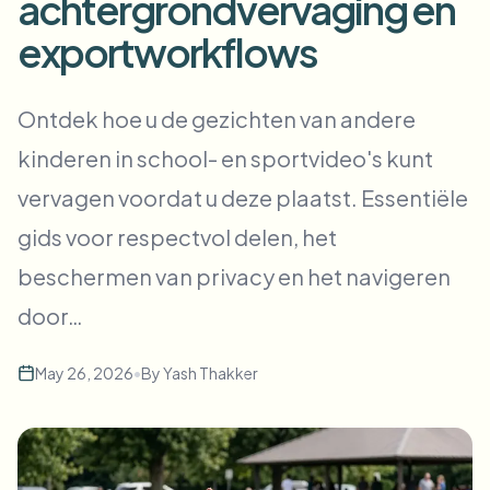
achtergrondvervaging en
Bulk gezichtsvervaging
Gezicht wisselen - Video
exportworkflows
Hoge doorvoer pipelines
Alles vervagen
Video-intelligentie
Ontdek hoe u de gezichten van andere
Enterprise-zones, beleid en beoordeling
kinderen in school- en sportvideo's kunt
API & SDK
Batch video vervagen
Uploads, taken en webhooks automatiseren
vervagen voordat u deze plaatst. Essentiële
Verwerk veel video’s in één keer
gids voor respectvol delen, het
Contactformulier
beschermen van privacy en het navigeren
door…
Video-intelligentie
May 26, 2026
•
By
Yash Thakker
Achtergrondverwijdering in bulk