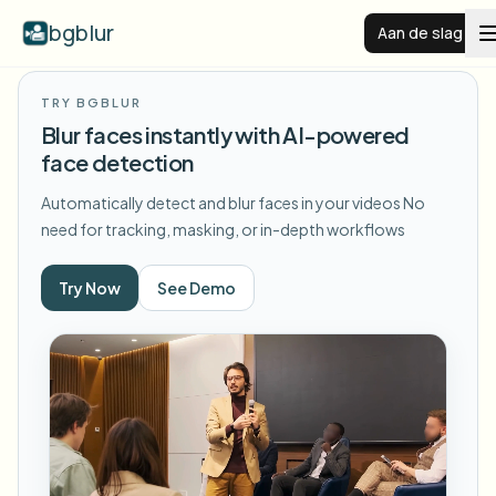
bgblur
Aan de slag
TRY BGBLUR
Videoachtergrond vervagen
Blur faces instantly with AI-powered
face detection
Prijzen
Automatically detect and blur faces in your videos
No
need for tracking, masking, or in-depth workflows
Voorbeelden
Try Now
See Demo
Functies
Alle voorbeelden bekijken
Blader door de volledige voorbeeldenbibliotheek
Zakelijk
View all features
Browse every blur tool in one place
Gezicht vervagen
Bronnen
Kenteken vervagen
Scholen & onderwijs