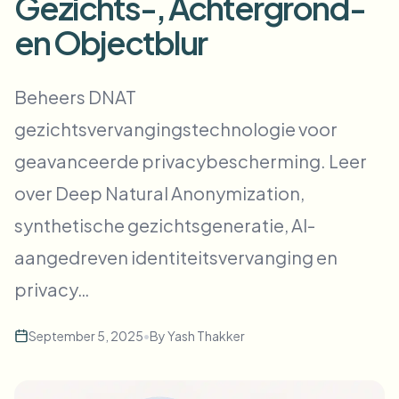
Gezichts-, Achtergrond-
Bulk gezichtsvervaging
Gezicht wisselen - Video
en Objectblur
Hoge doorvoer pipelines
Alles vervagen
Video-intelligentie
Beheers DNAT
Enterprise-zones, beleid en beoordeling
gezichtsvervangingstechnologie voor
API & SDK
Batch video vervagen
Uploads, taken en webhooks automatiseren
geavanceerde privacybescherming. Leer
Verwerk veel video’s in één keer
over Deep Natural Anonymization,
Contactformulier
synthetische gezichtsgeneratie, AI-
aangedreven identiteitsvervanging en
Video-intelligentie
privacy…
Achtergrondverwijdering in bulk
September 5, 2025
•
By
Yash Thakker